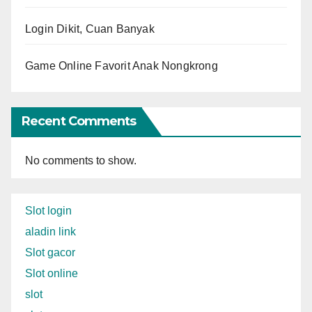
Login Dikit, Cuan Banyak
Game Online Favorit Anak Nongkrong
Recent Comments
No comments to show.
Slot login
aladin link
Slot gacor
Slot online
slot