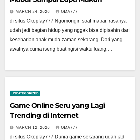
MARCH 24, 2026
OMA777
di situs Okeplay777 Ngomongin soal mabar, rasanya
udah jadi bagian hidup yang nggak bisa dipisahin dari
keseharian anak muda zaman sekarang. Dari yang
awalnya cuma iseng buat ngisi waktu luang,…
UNCATEGORIZED
Game Online Seru yang Lagi
Trending di Internet
MARCH 12, 2026
OMA777
di situs Okeplay777 Dunia game sekarang udah jadi