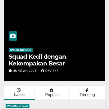
CATEGORIZED
UNCATE
quad Kecil dengan
Push
ekompakan Besar
Diri
JUNE 24, 2026
OMA777
JUNE
Latest
Popular
Trending
UNCATEGORIZED