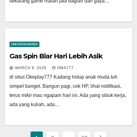
sekarang game malah jadi bagian dari gaya…
UNCATEGORIZED
Gas Spin Biar Hari Lebih Asik
MARCH 8, 2026
OMA777
di situs Okeplay777 Kadang hidup anak muda tuh
simpel banget. Bangun pagi, cek HP, lihat notifikasi,
terus mikir mau ngapain hari ini. Ada yang sibuk kerja,
ada yang kuliah, ada…