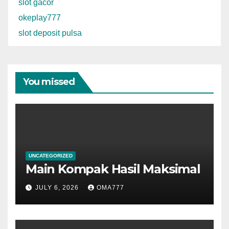
slot gacor
okeplay777
slot deposit pulsa
You missed
UNCATEGORIZED
Main Kompak Hasil Maksimal
JULY 6, 2026
OMA777