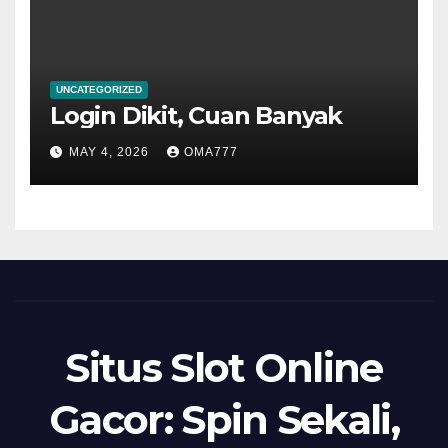
UNCATEGORIZED
Login Dikit, Cuan Banyak
MAY 4, 2026
OMA777
Situs Slot Online
Gacor: Spin Sekali,