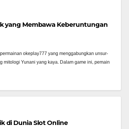
stik yang Membawa Keberuntungan
h permainan okeplay777 yang menggabungkan unsur-
ng mitologi Yunani yang kaya. Dalam game ini, pemain
 di Dunia Slot Online