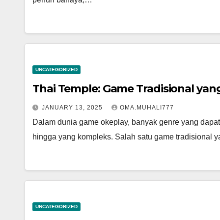
UNCATEGORIZED
Thai Temple: Game Tradisional y
JANUARY 13, 2025
OMA.MUHALI777
Dalam dunia game okeplay, banyak genre yang dapat 
hingga yang kompleks. Salah satu game tradisional 
UNCATEGORIZED