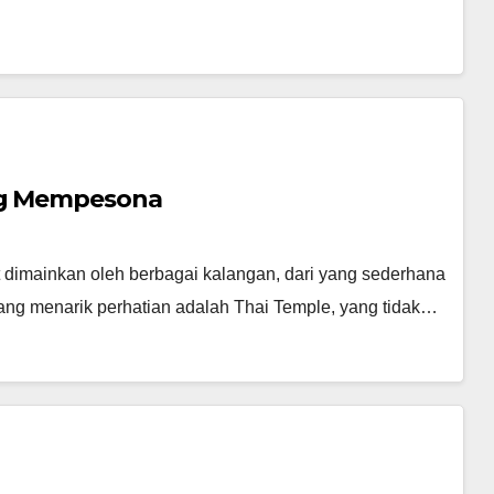
ang Mempesona
dimainkan oleh berbagai kalangan, dari yang sederhana
yang menarik perhatian adalah Thai Temple, yang tidak…