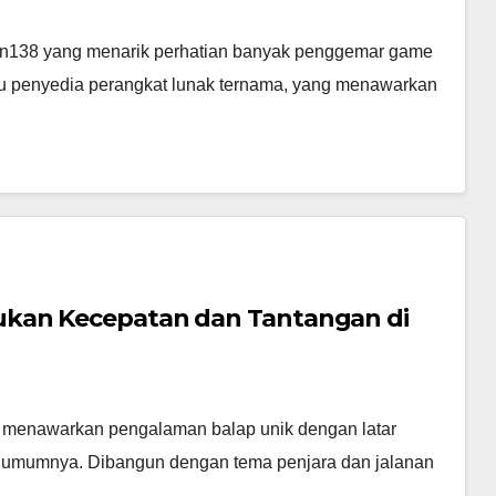
din138 yang menarik perhatian banyak penggemar game
tu penyedia perangkat lunak ternama, yang menawarkan
kan Kecepatan dan Tantangan di
menawarkan pengalaman balap unik dengan latar
a umumnya. Dibangun dengan tema penjara dan jalanan