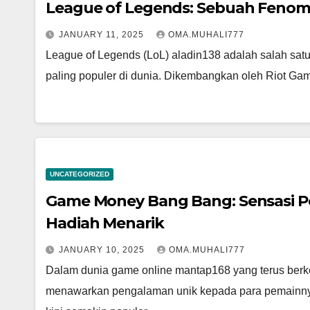
League of Legends: Sebuah Feno
JANUARY 11, 2025
OMA.MUHALI777
League of Legends (LoL) aladin138 adalah salah satu
paling populer di dunia. Dikembangkan oleh Riot Gam
UNCATEGORIZED
Game Money Bang Bang: Sensasi P
Hadiah Menarik
JANUARY 10, 2025
OMA.MUHALI777
Dalam dunia game online mantap168 yang terus berk
menawarkan pengalaman unik kepada para pemainny