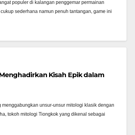
sangat populer di kalangan penggemar permainan
g cukup sederhana namun penuh tantangan, game ini
Menghadirkan Kisah Epik dalam
 menggabungkan unsur-unsur mitologi klasik dengan
, tokoh mitologi Tiongkok yang dikenal sebagai