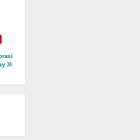
orasi
lay