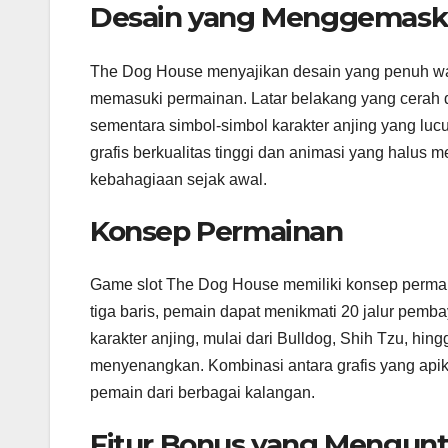
Desain yang Menggemask
The Dog House menyajikan desain yang penuh wa
memasuki permainan. Latar belakang yang cerah 
sementara simbol-simbol karakter anjing yang lu
grafis berkualitas tinggi dan animasi yang hal
kebahagiaan sejak awal.
Konsep Permainan
Game slot The Dog House memiliki konsep perma
tiga baris, pemain dapat menikmati 20 jalur pemb
karakter anjing, mulai dari Bulldog, Shih Tzu, 
menyenangkan. Kombinasi antara grafis yang api
pemain dari berbagai kalangan.
Fitur Bonus yang Mengun