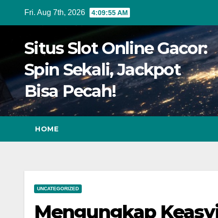
Skip
Fri. Aug 7th, 2026
4:09:56 AM
to
content
Situs Slot Online Gacor:
Spin Sekali, Jackpot
Bisa Pecah!
HOME
UNCATEGORIZED
Mengungkap Keasyi