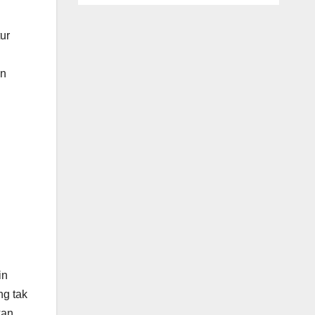
ur
an
in
ng tak
kan