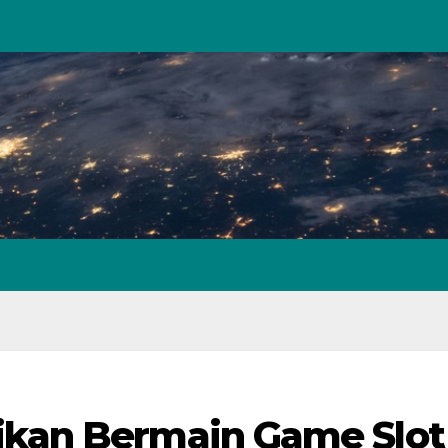
kan Bermain Game Slot