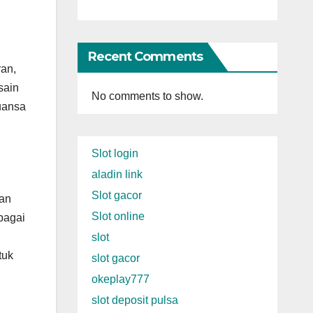
Recent Comments
an,
sain
No comments to show.
uansa
Slot login
aladin link
Slot gacor
dan
Slot online
bagai
slot
tuk
slot gacor
okeplay777
slot deposit pulsa