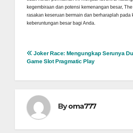
kegembiraan dan potensi kemenangan besar, The 
rasakan keseruan bermain dan berharaplah pada 
keberuntungan besar bagi Anda.
Post
Joker Race: Mengungkap Serunya Du
Game Slot Pragmatic Play
navigation
By
oma777