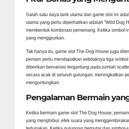
Salah satu daya tarik utama dari game slot ini ad
utama yang perlu diperhatikan adalah “Wild Dog H
membentuk kombinasi pemenang. Ketika simbol in
yang menggiurkan.
Tak hanya itu, game slot The Dog House juga dilen
pemain perlu mendapatkan setidaknya tiga simbol s
diberikan bervariasi tergantung pada jumlah scatt
secara acak di seluruh gulungan, meningkatkan 
menguntungkan.
Pengalaman Bermain yang
Ketika bermain game slot The Dog House, pemain 
yang menghibur, efek suara yang menggembirakan
terlupakan. Ketika gulungan berputar dan simbol