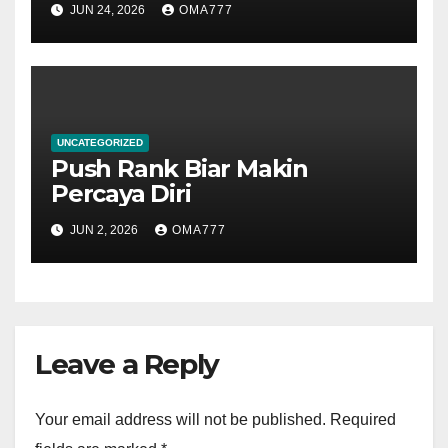
JUN 24, 2026
OMA777
UNCATEGORIZED
Push Rank Biar Makin
Percaya Diri
JUN 2, 2026
OMA777
Leave a Reply
Your email address will not be published.
Required