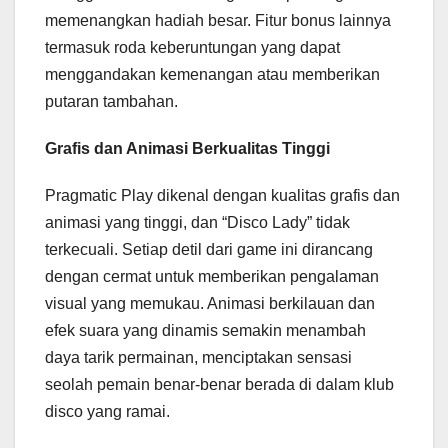
memenangkan hadiah besar. Fitur bonus lainnya
termasuk roda keberuntungan yang dapat
menggandakan kemenangan atau memberikan
putaran tambahan.
Grafis dan Animasi Berkualitas Tinggi
Pragmatic Play dikenal dengan kualitas grafis dan
animasi yang tinggi, dan “Disco Lady” tidak
terkecuali. Setiap detil dari game ini dirancang
dengan cermat untuk memberikan pengalaman
visual yang memukau. Animasi berkilauan dan
efek suara yang dinamis semakin menambah
daya tarik permainan, menciptakan sensasi
seolah pemain benar-benar berada di dalam klub
disco yang ramai.