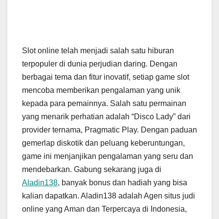
Slot online telah menjadi salah satu hiburan
terpopuler di dunia perjudian daring. Dengan
berbagai tema dan fitur inovatif, setiap game slot
mencoba memberikan pengalaman yang unik
kepada para pemainnya. Salah satu permainan
yang menarik perhatian adalah “Disco Lady” dari
provider ternama, Pragmatic Play. Dengan paduan
gemerlap diskotik dan peluang keberuntungan,
game ini menjanjikan pengalaman yang seru dan
mendebarkan. Gabung sekarang juga di
Aladin138
, banyak bonus dan hadiah yang bisa
kalian dapatkan. Aladin138 adalah Agen situs judi
online yang Aman dan Terpercaya di Indonesia,