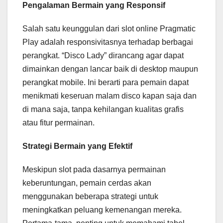
Pengalaman Bermain yang Responsif
Salah satu keunggulan dari slot online Pragmatic
Play adalah responsivitasnya terhadap berbagai
perangkat. “Disco Lady” dirancang agar dapat
dimainkan dengan lancar baik di desktop maupun
perangkat mobile. Ini berarti para pemain dapat
menikmati keseruan malam disco kapan saja dan
di mana saja, tanpa kehilangan kualitas grafis
atau fitur permainan.
Strategi Bermain yang Efektif
Meskipun slot pada dasarnya permainan
keberuntungan, pemain cerdas akan
menggunakan beberapa strategi untuk
meningkatkan peluang kemenangan mereka.