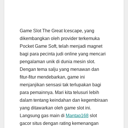
Game Slot The Great Icescape, yang
dikembangkan oleh provider terkemuka
Pocket Game Soft, telah menjadi magnet
bagi para pecinta judi online yang mencari
pengalaman unik di dunia mesin slot.
Dengan tema salju yang menawan dan
fitur-fitur mendebarkan, game ini
menjanjikan sensasi tak terlupakan bagi
para pemainnya. Mari kita telusuri lebih
dalam tentang keindahan dan kegembiraan
yang ditawarkan oleh game slot ini.
Langsung gas main di
Mantap168
slot
gacor situs dengan rating kemenangan