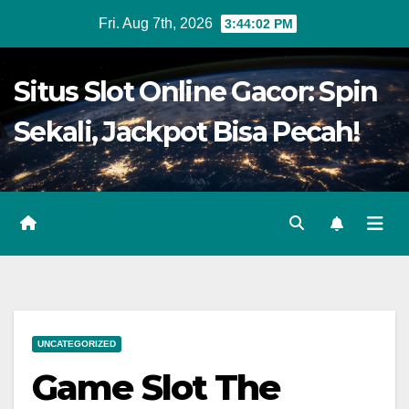
Skip
Fri. Aug 7th, 2026
3:44:02 PM
to
content
Situs Slot Online Gacor: Spin
Sekali, Jackpot Bisa Pecah!
UNCATEGORIZED
Game Slot The