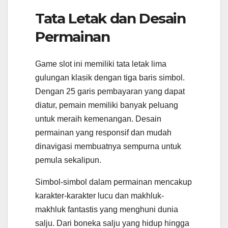
Tata Letak dan Desain
Permainan
Game slot ini memiliki tata letak lima
gulungan klasik dengan tiga baris simbol.
Dengan 25 garis pembayaran yang dapat
diatur, pemain memiliki banyak peluang
untuk meraih kemenangan. Desain
permainan yang responsif dan mudah
dinavigasi membuatnya sempurna untuk
pemula sekalipun.
Simbol-simbol dalam permainan mencakup
karakter-karakter lucu dan makhluk-
makhluk fantastis yang menghuni dunia
salju. Dari boneka salju yang hidup hingga