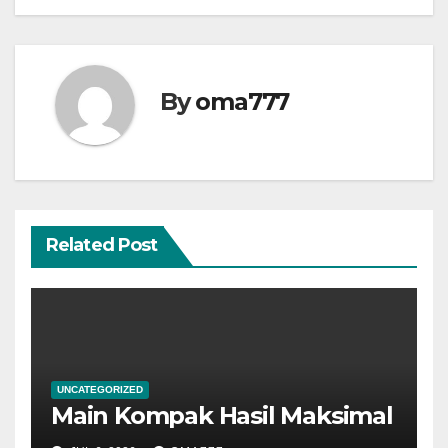
By
oma777
Related Post
UNCATEGORIZED
Main Kompak Hasil Maksimal