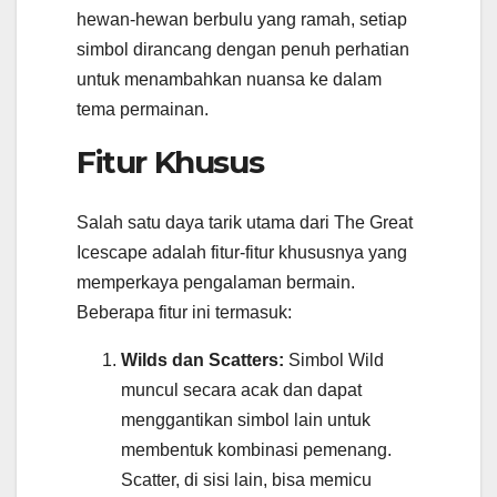
hewan-hewan berbulu yang ramah, setiap
simbol dirancang dengan penuh perhatian
untuk menambahkan nuansa ke dalam
tema permainan.
Fitur Khusus
Salah satu daya tarik utama dari The Great
Icescape adalah fitur-fitur khususnya yang
memperkaya pengalaman bermain.
Beberapa fitur ini termasuk:
Wilds dan Scatters:
Simbol Wild
muncul secara acak dan dapat
menggantikan simbol lain untuk
membentuk kombinasi pemenang.
Scatter, di sisi lain, bisa memicu