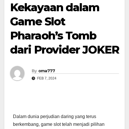
Kekayaan dalam
Game Slot
Pharaoh’s Tomb
dari Provider JOKER
By
oma777
FEB 7, 2024
Dalam dunia perjudian daring yang terus
berkembang, game slot telah menjadi pilihan