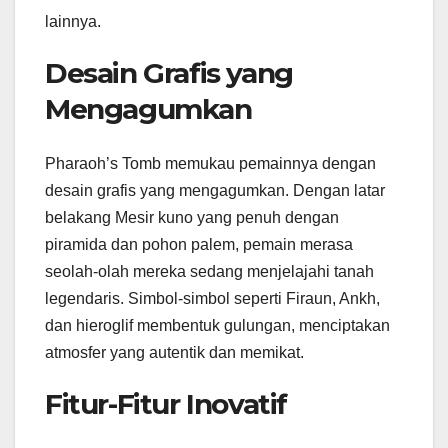
lainnya.
Desain Grafis yang
Mengagumkan
Pharaoh’s Tomb memukau pemainnya dengan
desain grafis yang mengagumkan. Dengan latar
belakang Mesir kuno yang penuh dengan
piramida dan pohon palem, pemain merasa
seolah-olah mereka sedang menjelajahi tanah
legendaris. Simbol-simbol seperti Firaun, Ankh,
dan hieroglif membentuk gulungan, menciptakan
atmosfer yang autentik dan memikat.
Fitur-Fitur Inovatif