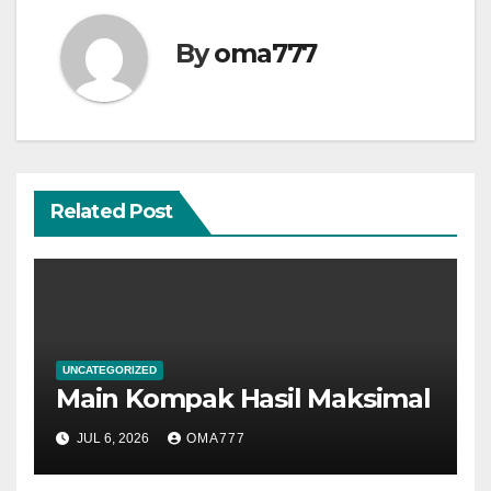
By
oma777
Related Post
UNCATEGORIZED
Main Kompak Hasil Maksimal
JUL 6, 2026
OMA777