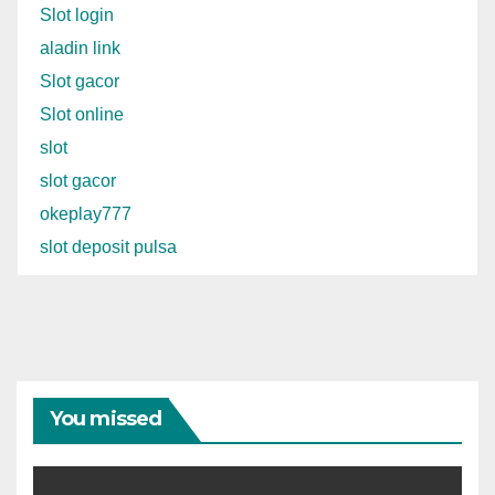
Slot login
aladin link
Slot gacor
Slot online
slot
slot gacor
okeplay777
slot deposit pulsa
You missed