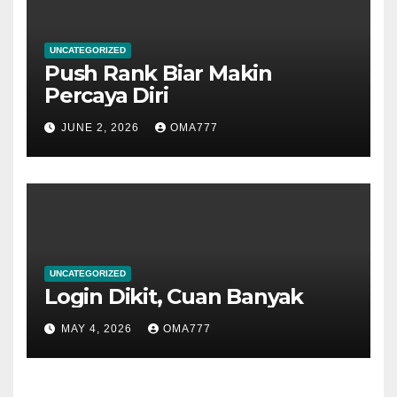
UNCATEGORIZED
Push Rank Biar Makin
Percaya Diri
JUNE 2, 2026
OMA777
UNCATEGORIZED
Login Dikit, Cuan Banyak
MAY 4, 2026
OMA777