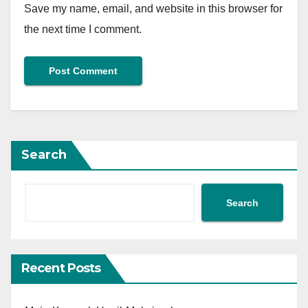
Save my name, email, and website in this browser for
the next time I comment.
Search
Search
Recent Posts