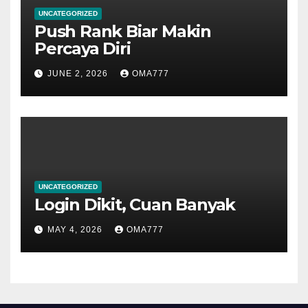
UNCATEGORIZED
Push Rank Biar Makin
Percaya Diri
JUNE 2, 2026
OMA777
UNCATEGORIZED
Login Dikit, Cuan Banyak
MAY 4, 2026
OMA777