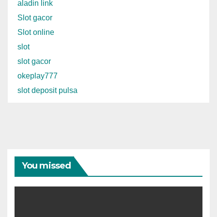
aladin link
Slot gacor
Slot online
slot
slot gacor
okeplay777
slot deposit pulsa
You missed