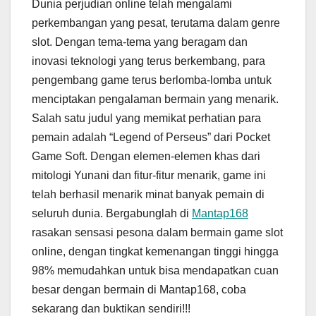
Dunia perjudian online telah mengalami
perkembangan yang pesat, terutama dalam genre
slot. Dengan tema-tema yang beragam dan
inovasi teknologi yang terus berkembang, para
pengembang game terus berlomba-lomba untuk
menciptakan pengalaman bermain yang menarik.
Salah satu judul yang memikat perhatian para
pemain adalah “Legend of Perseus” dari Pocket
Game Soft. Dengan elemen-elemen khas dari
mitologi Yunani dan fitur-fitur menarik, game ini
telah berhasil menarik minat banyak pemain di
seluruh dunia. Bergabunglah di
Mantap168
rasakan sensasi pesona dalam bermain game slot
online, dengan tingkat kemenangan tinggi hingga
98% memudahkan untuk bisa mendapatkan cuan
besar dengan bermain di Mantap168, coba
sekarang dan buktikan sendiri!!!