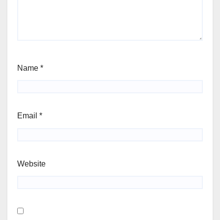
Name
*
Email
*
Website