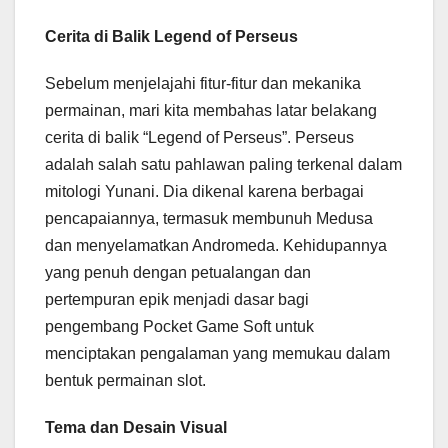
Cerita di Balik Legend of Perseus
Sebelum menjelajahi fitur-fitur dan mekanika
permainan, mari kita membahas latar belakang
cerita di balik “Legend of Perseus”. Perseus
adalah salah satu pahlawan paling terkenal dalam
mitologi Yunani. Dia dikenal karena berbagai
pencapaiannya, termasuk membunuh Medusa
dan menyelamatkan Andromeda. Kehidupannya
yang penuh dengan petualangan dan
pertempuran epik menjadi dasar bagi
pengembang Pocket Game Soft untuk
menciptakan pengalaman yang memukau dalam
bentuk permainan slot.
Tema dan Desain Visual