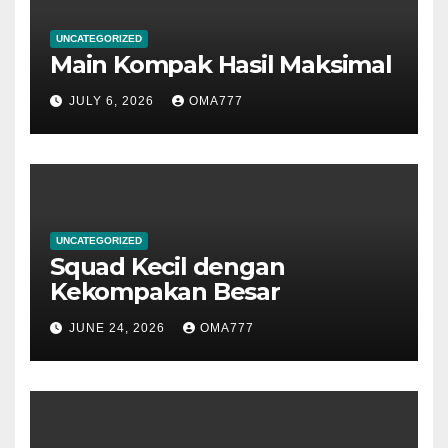
UNCATEGORIZED
Main Kompak Hasil Maksimal
JULY 6, 2026
OMA777
UNCATEGORIZED
Squad Kecil dengan
Kekompakan Besar
JUNE 24, 2026
OMA777