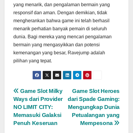
yang menarik, dan pengalaman bermain yang
responsif dan aman. Dengan demikian, tidak
mengherankan bahwa game ini telah berhasil
menarik perhatian banyak pemain di seluruh
dunia. Bagi mereka yang mencari pengalaman
bermain yang mengasyikkan dan potensi
kemenangan yang besar, Ravejump adalah
pilihan yang tepat.
Post
Game Slot Milky
Game Slot Heroes
Ways dari Provider
dari Spade Gaming:
navigation
NO LIMIT CITY:
Mengungkap Dunia
Memasuki Galaksi
Petualangan yang
Penuh Keseruan
Mempesona