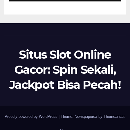
Situs Slot Online
Gacor: Spin Sekali,
Jackpot Bisa Pecah!
Proudly powered by WordPress
|
Theme: Newspaperex by
Themeansar
.