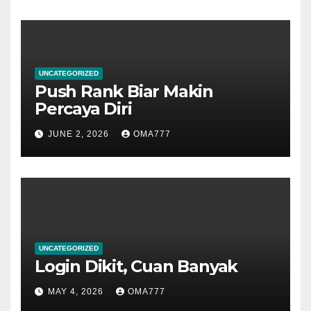
UNCATEGORIZED
Push Rank Biar Makin
Percaya Diri
JUNE 2, 2026
OMA777
UNCATEGORIZED
Login Dikit, Cuan Banyak
MAY 4, 2026
OMA777