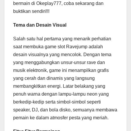
bermain di Okeplay777, coba sekarang dan
buktikan sendiri!!!
Tema dan Desain Visual
Salah satu hal pertama yang menarik perhatian
saat membuka game slot Ravejump adalah
desain visualnya yang mencolok. Dengan tema
yang menggabungkan unsur-unsur rave dan
musik elektronik, game ini menampilkan grafis
yang cerah dan dinamis yang langsung
membangkitkan energi. Latar belakang yang
penuh warna dengan lampu-lampu neon yang
berkedip-kedip serta simbol-simbol seperti
speaker, DJ, dan bola disko, semuanya membawa
pemain ke dalam atmosfer pesta yang meriah.