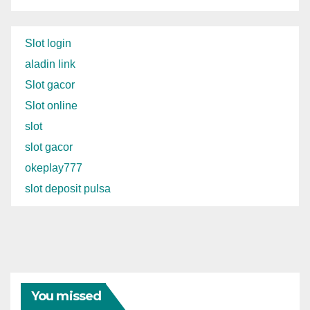
Slot login
aladin link
Slot gacor
Slot online
slot
slot gacor
okeplay777
slot deposit pulsa
You missed