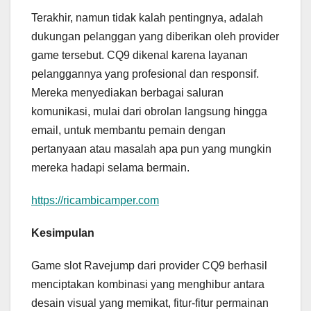
Terakhir, namun tidak kalah pentingnya, adalah
dukungan pelanggan yang diberikan oleh provider
game tersebut. CQ9 dikenal karena layanan
pelanggannya yang profesional dan responsif.
Mereka menyediakan berbagai saluran
komunikasi, mulai dari obrolan langsung hingga
email, untuk membantu pemain dengan
pertanyaan atau masalah apa pun yang mungkin
mereka hadapi selama bermain.
https://ricambicamper.com
Kesimpulan
Game slot Ravejump dari provider CQ9 berhasil
menciptakan kombinasi yang menghibur antara
desain visual yang memikat, fitur-fitur permainan