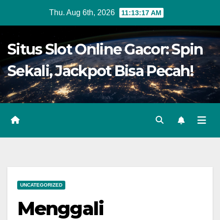
Skip
Thu. Aug 6th, 2026
11:13:18 AM
to
content
Situs Slot Online Gacor: Spin
Sekali, Jackpot Bisa Pecah!
UNCATEGORIZED
Menggali