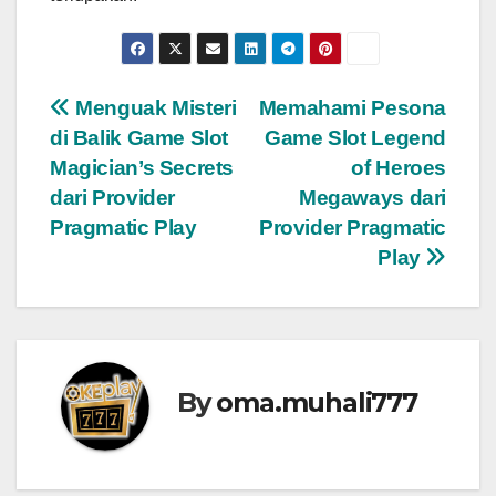
Post
Menguak Misteri
Memahami Pesona
di Balik Game Slot
Game Slot Legend
navigation
Magician’s Secrets
of Heroes
dari Provider
Megaways dari
Pragmatic Play
Provider Pragmatic
Play
By
oma.muhali777