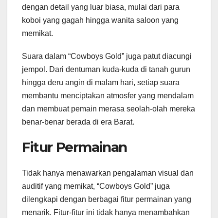
dengan detail yang luar biasa, mulai dari para
koboi yang gagah hingga wanita saloon yang
memikat.
Suara dalam “Cowboys Gold” juga patut diacungi
jempol. Dari dentuman kuda-kuda di tanah gurun
hingga deru angin di malam hari, setiap suara
membantu menciptakan atmosfer yang mendalam
dan membuat pemain merasa seolah-olah mereka
benar-benar berada di era Barat.
Fitur Permainan
Tidak hanya menawarkan pengalaman visual dan
auditif yang memikat, “Cowboys Gold” juga
dilengkapi dengan berbagai fitur permainan yang
menarik. Fitur-fitur ini tidak hanya menambahkan