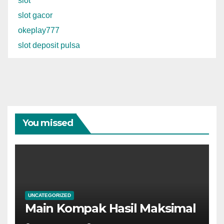
slot
slot gacor
okeplay777
slot deposit pulsa
You missed
UNCATEGORIZED
Main Kompak Hasil Maksimal