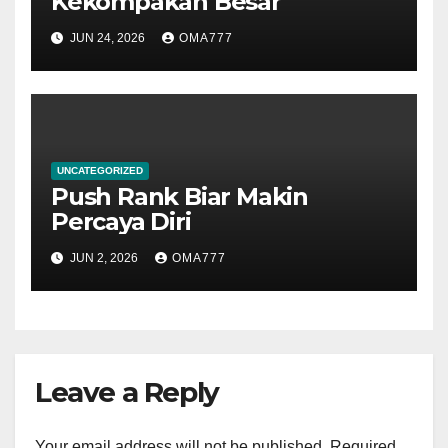
Kekompakan Besar
JUN 24, 2026
OMA777
UNCATEGORIZED
Push Rank Biar Makin
Percaya Diri
JUN 2, 2026
OMA777
Leave a Reply
Your email address will not be published.
Required