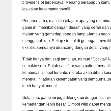
provider slot terpercaya. Menang berapapun kamu
lewatkan kesempatannya!!!
Pertama-tama, mari kita jelajahi apa yang membuat
game ini memikat dengan desain yang cerah da
malam yang gemerlap dengan lampu-lampu neon 
menggairahkan. Setiap simbol di gulungan memilik
eksotis, semuanya dirancang dengan detail yang 
Tidak hanya dari segi tampilan, namun “Cocktail
semakin seru. Salah satu fitur yang paling menari
kombinasi simbol tertentu, mereka akan diberi k
mereka. Ini adalah kesempatan yang sempurna u
lebih banyak modal.
Selain itu, game ini juga dilengkapi dengan fitur
kemenangan lebih besar. Simbol wild dapat meng
menguntungkan, sementara simbol scatter dapat m