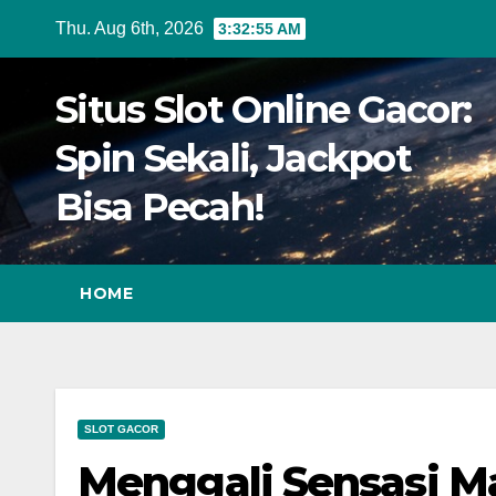
Skip
Thu. Aug 6th, 2026
3:32:56 AM
to
content
Situs Slot Online Gacor:
Spin Sekali, Jackpot
Bisa Pecah!
HOME
SLOT GACOR
Menggali Sensasi Ma