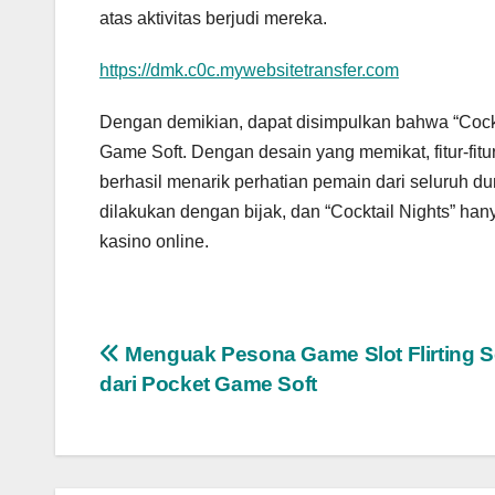
atas aktivitas berjudi mereka.
https://dmk.c0c.mywebsitetransfer.com
Dengan demikian, dapat disimpulkan bahwa “Cockta
Game Soft. Dengan desain yang memikat, fitur-fitu
berhasil menarik perhatian pemain dari seluruh du
dilakukan dengan bijak, dan “Cocktail Nights” hany
kasino online.
Post
Menguak Pesona Game Slot Flirting S
dari Pocket Game Soft
navigation