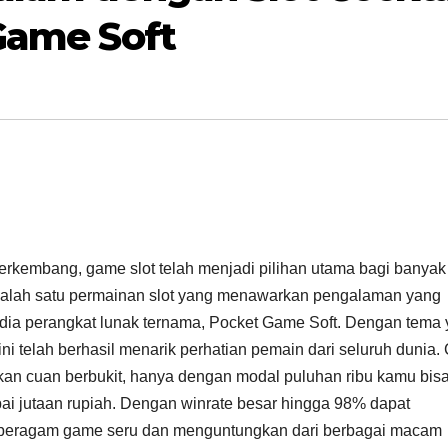
Game Soft
erkembang, game slot telah menjadi pilihan utama bagi banyak
Salah satu permainan slot yang menawarkan pengalaman yang
edia perangkat lunak ternama, Pocket Game Soft. Dengan tema
ni telah berhasil menarik perhatian pemain dari seluruh dunia
an cuan berbukit, hanya dengan modal puluhan ribu kamu bis
i jutaan rupiah. Dengan winrate besar hingga 98% dapat
a beragam game seru dan menguntungkan dari berbagai macam