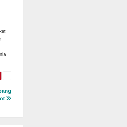
ket
h
u
nia
bang
lot