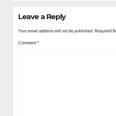
Leave a Reply
Your email address will not be published.
Required fi
Comment
*