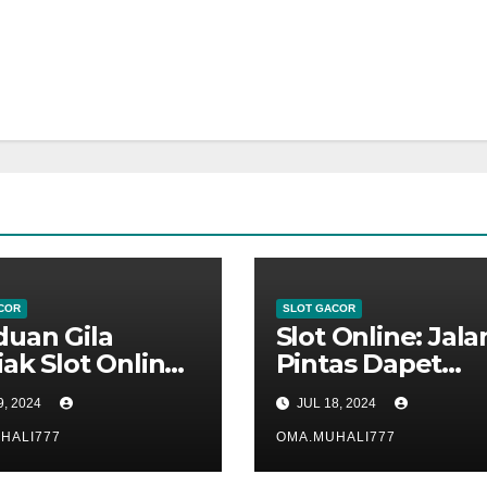
COR
SLOT GACOR
uan Gila
Slot Online: Jala
ak Slot Online:
Pintas Dapet
 Biar Lo Selalu
Maxwin dan
9, 2024
JUL 18, 2024
ng Setiap Hari
Jackpot Gede
HALI777
Tanpa Henti
OMA.MUHALI777