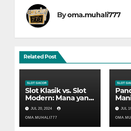
By
oma.muhali777
Related Post
SLOT GACOR
SLOT GA
Slot Klasik vs. Slot
Pand
Modern: Mana yang
Mani
Lebih
Tips
JUL 20, 2024
JUL 1
Menguntungkan?
Mena
OMA.MUHALI777
OMA.MU