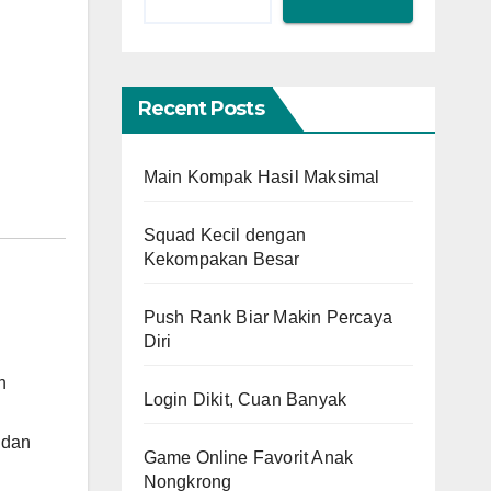
Recent Posts
Main Kompak Hasil Maksimal
Squad Kecil dengan
Kekompakan Besar
Push Rank Biar Makin Percaya
Diri
n
Login Dikit, Cuan Banyak
 dan
Game Online Favorit Anak
Nongkrong