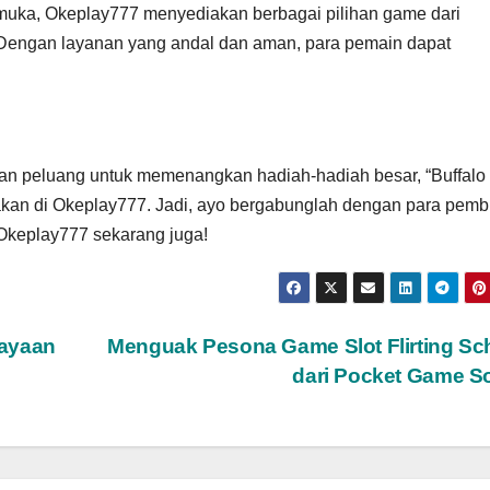
rkemuka, Okeplay777 menyediakan berbagai pilihan game dari
y. Dengan layanan yang andal dan aman, para pemain dapat
 dan peluang untuk memenangkan hadiah-hadiah besar, “Buffalo
akan di Okeplay777. Jadi, ayo bergabunglah dengan para pemb
Okeplay777 sekarang juga!
kayaan
Menguak Pesona Game Slot Flirting Sc
dari Pocket Game S