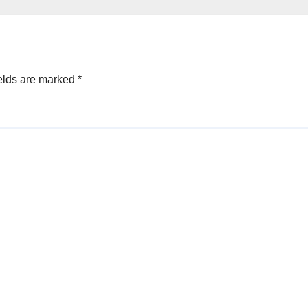
elds are marked
*