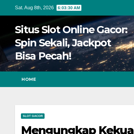
Skip
Sat. Aug 8th, 2026
6:03:31 AM
to
content
Situs Slot Online Gacor:
Spin Sekali, Jackpot
Bisa Pecah!
HOME
SLOT GACOR
Mengungkap Kekuat