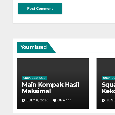
You missed
UNCATEGORIZED
UNCATE
Main Kompak Hasil
Squ
Maksimal
Kek
JULY 6, 2026
OMA777
JUNE