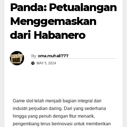
Panda: Petualangan
Menggemaskan
dari Habanero
By
oma.muhali777
MAY 5, 2024
Game slot telah menjadi bagian integral dari
industri perjudian daring. Dari yang sederhana
hingga yang penuh dengan fitur menarik,
pengembang terus berinovasi untuk memberikan