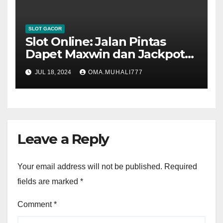
SLOT GACOR
Slot Online: Jalan Pintas
Dapet Maxwin dan Jackpot
Gede Tanpa Henti
JUL 18, 2024
OMA.MUHALI777
Leave a Reply
Your email address will not be published.
Required
fields are marked
*
Comment
*