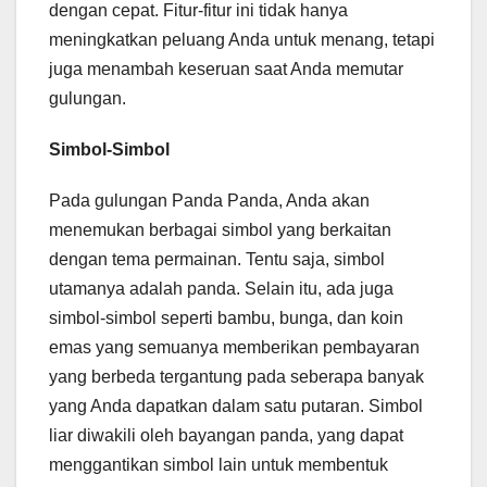
dengan cepat. Fitur-fitur ini tidak hanya
meningkatkan peluang Anda untuk menang, tetapi
juga menambah keseruan saat Anda memutar
gulungan.
Simbol-Simbol
Pada gulungan Panda Panda, Anda akan
menemukan berbagai simbol yang berkaitan
dengan tema permainan. Tentu saja, simbol
utamanya adalah panda. Selain itu, ada juga
simbol-simbol seperti bambu, bunga, dan koin
emas yang semuanya memberikan pembayaran
yang berbeda tergantung pada seberapa banyak
yang Anda dapatkan dalam satu putaran. Simbol
liar diwakili oleh bayangan panda, yang dapat
menggantikan simbol lain untuk membentuk