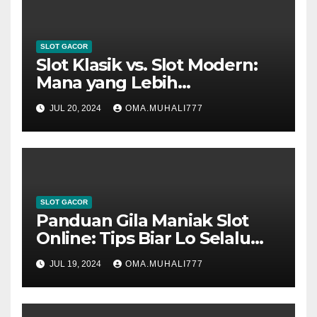
SLOT GACOR
Slot Klasik vs. Slot Modern:
Mana yang Lebih
Menguntungkan?
JUL 20, 2024
OMA.MUHALI777
SLOT GACOR
Panduan Gila Maniak Slot
Online: Tips Biar Lo Selalu
Menang Setiap Hari
JUL 19, 2024
OMA.MUHALI777