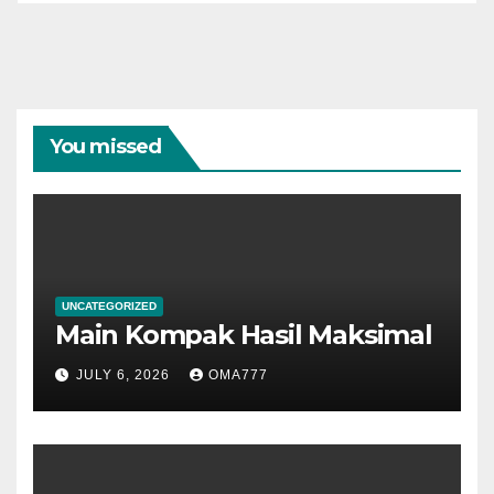
You missed
UNCATEGORIZED
Main Kompak Hasil Maksimal
JULY 6, 2026
OMA777