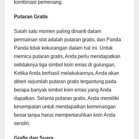
kombinasi pemenang.
Putaran Gratis
Salah satu momen paling dinanti dalam
permainan slot adalah putaran gratis, dan Panda
Panda tidak kekurangan dalam hal ini. Untuk
memicu putaran gratis, Anda perlu mendapatkan
setidaknya tiga simbol koin emas di gulungan.
Ketika Anda berhasil melakukannya, Anda akan
diberi sejumlah putaran gratis tergantung pada
berapa banyak simbol koin emas yang Anda
dapatkan. Selama putaran gratis, Anda memiliki
kesempatan untuk mendapatkan kemenangan
besar tanpa harus mempertaruhkan koin Anda
sendiri.
Grafis dan Suara