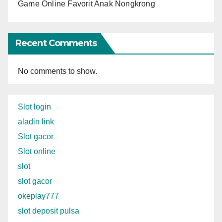
Game Online Favorit Anak Nongkrong
Recent Comments
No comments to show.
Slot login
aladin link
Slot gacor
Slot online
slot
slot gacor
okeplay777
slot deposit pulsa