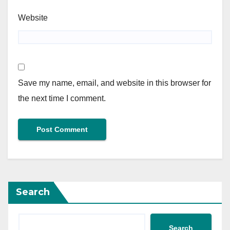
Website
Save my name, email, and website in this browser for
the next time I comment.
Search
Search