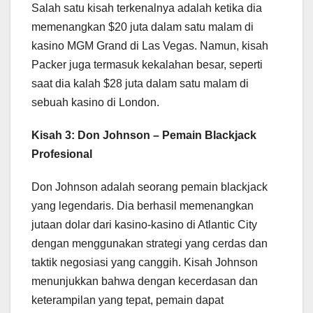
Salah satu kisah terkenalnya adalah ketika dia
memenangkan $20 juta dalam satu malam di
kasino MGM Grand di Las Vegas. Namun, kisah
Packer juga termasuk kekalahan besar, seperti
saat dia kalah $28 juta dalam satu malam di
sebuah kasino di London.
Kisah 3: Don Johnson – Pemain Blackjack
Profesional
Don Johnson adalah seorang pemain blackjack
yang legendaris. Dia berhasil memenangkan
jutaan dolar dari kasino-kasino di Atlantic City
dengan menggunakan strategi yang cerdas dan
taktik negosiasi yang canggih. Kisah Johnson
menunjukkan bahwa dengan kecerdasan dan
keterampilan yang tepat, pemain dapat