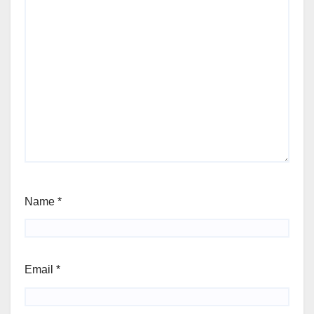
Name
*
Email
*