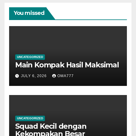
You missed
UNCATEGORIZED
Main Kompak Hasil Maksimal
JULY 6, 2026
OMA777
UNCATEGORIZED
Squad Kecil dengan
Kekompakan Besar