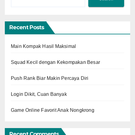
Recent Posts
Main Kompak Hasil Maksimal
Squad Kecil dengan Kekompakan Besar
Push Rank Biar Makin Percaya Diri
Login Dikit, Cuan Banyak
Game Online Favorit Anak Nongkrong
Recent Comments