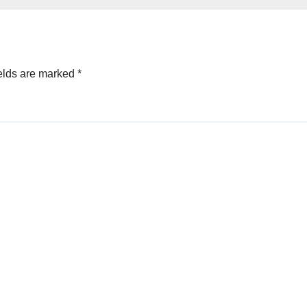
elds are marked
*