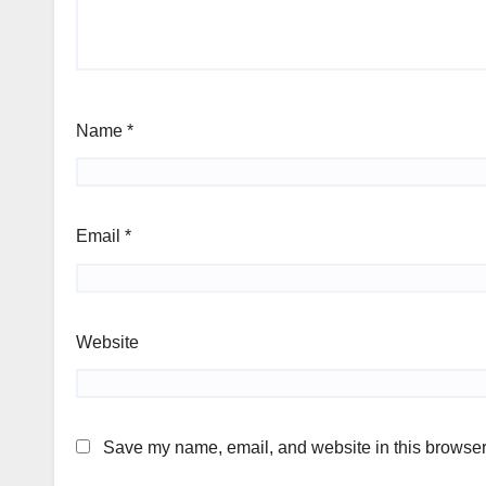
Name
*
Email
*
Website
Save my name, email, and website in this browser 