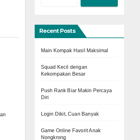
Recent Posts
Main Kompak Hasil Maksimal
Squad Kecil dengan
Kekompakan Besar
Push Rank Biar Makin Percaya
Diri
Login Dikit, Cuan Banyak
tan
Game Online Favorit Anak
Nongkrong