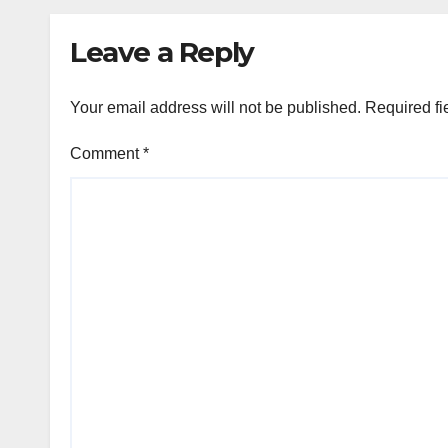
Leave a Reply
Your email address will not be published.
Required fi
Comment
*