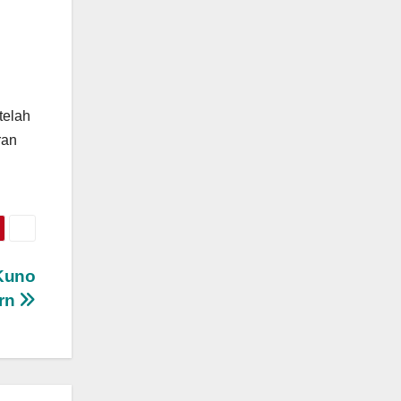
telah
ran
 Kuno
rn