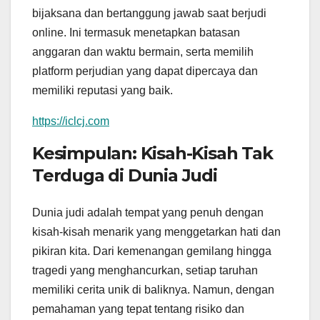
bijaksana dan bertanggung jawab saat berjudi
online. Ini termasuk menetapkan batasan
anggaran dan waktu bermain, serta memilih
platform perjudian yang dapat dipercaya dan
memiliki reputasi yang baik.
https://iclcj.com
Kesimpulan: Kisah-Kisah Tak
Terduga di Dunia Judi
Dunia judi adalah tempat yang penuh dengan
kisah-kisah menarik yang menggetarkan hati dan
pikiran kita. Dari kemenangan gemilang hingga
tragedi yang menghancurkan, setiap taruhan
memiliki cerita unik di baliknya. Namun, dengan
pemahaman yang tepat tentang risiko dan