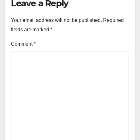
Leave a Reply
Your email address will not be published.
Required
fields are marked
*
Comment
*