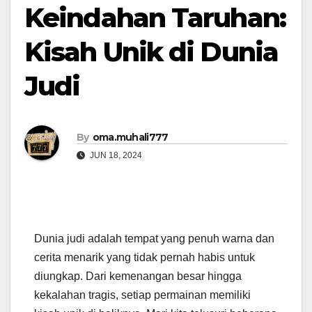
Keindahan Taruhan:
Kisah Unik di Dunia
Judi
By
oma.muhali777
JUN 18, 2024
Dunia judi adalah tempat yang penuh warna dan
cerita menarik yang tidak pernah habis untuk
diungkap. Dari kemenangan besar hingga
kekalahan tragis, setiap permainan memiliki