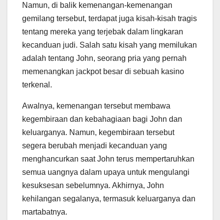
Namun, di balik kemenangan-kemenangan
gemilang tersebut, terdapat juga kisah-kisah tragis
tentang mereka yang terjebak dalam lingkaran
kecanduan judi. Salah satu kisah yang memilukan
adalah tentang John, seorang pria yang pernah
memenangkan jackpot besar di sebuah kasino
terkenal.
Awalnya, kemenangan tersebut membawa
kegembiraan dan kebahagiaan bagi John dan
keluarganya. Namun, kegembiraan tersebut
segera berubah menjadi kecanduan yang
menghancurkan saat John terus mempertaruhkan
semua uangnya dalam upaya untuk mengulangi
kesuksesan sebelumnya. Akhirnya, John
kehilangan segalanya, termasuk keluarganya dan
martabatnya.