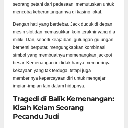
seorang petani dari pedesaan, memutuskan untuk
mencoba keberuntungannya di kasino lokal.
Dengan hati yang berdebar, Jack duduk di depan
mesin slot dan memasukkan koin terakhir yang dia
miliki. Dan, seperti keajaiban, gulungan-gulungan
berhenti berputar, mengungkapkan kombinasi
simbol yang membuatnya memenangkan jackpot
besar. Kemenangan ini tidak hanya memberinya
kekayaan yang tak terduga, tetapi juga
memberinya kepercayaan diri untuk mengejar
impian-impian lain dalam hidupnya.
Tragedi di Balik Kemenangan:
Kisah Kelam Seorang
Pecandu Judi