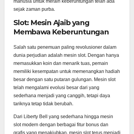
manusia untuk meraih keberuntungan telah ada
sejak zaman purba.
Slot: Mesin Ajaib yang
Membawa Keberuntungan
Salah satu penemuan paling revolusioner dalam
dunia perjudian adalah mesin slot. Dengan hanya
memasukkan koin dan menarik tuas, pemain
memiliki kesempatan untuk memenangkan hadiah
besar dengan satu putaran gulungan. Mesin slot
telah mengalami evolusi besar dari yang
sederhana menjadi yang canggih, tetapi daya
tariknya tetap tidak berubah.
Dari Liberty Bell yang sederhana hingga mesin
slot modern dengan berbagai fitur bonus dan
grafis yang menakjubkan, mesin slot terus menjadi