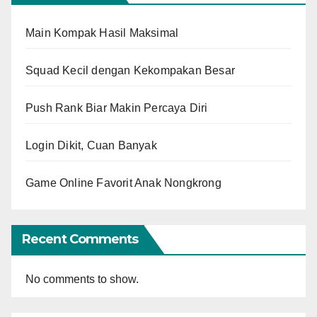
Main Kompak Hasil Maksimal
Squad Kecil dengan Kekompakan Besar
Push Rank Biar Makin Percaya Diri
Login Dikit, Cuan Banyak
Game Online Favorit Anak Nongkrong
Recent Comments
No comments to show.