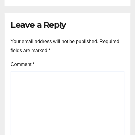
Leave a Reply
Your email address will not be published.
Required
fields are marked
*
Comment
*