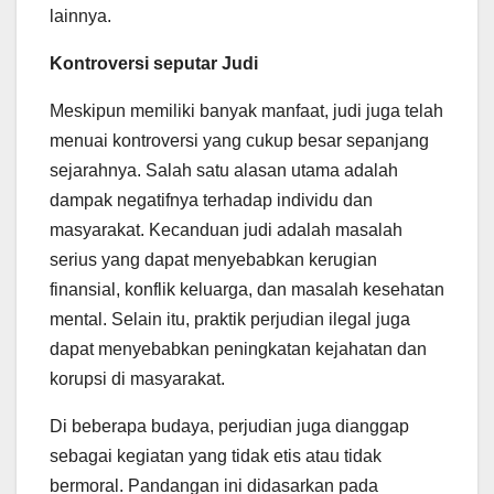
lainnya.
Kontroversi seputar Judi
Meskipun memiliki banyak manfaat, judi juga telah
menuai kontroversi yang cukup besar sepanjang
sejarahnya. Salah satu alasan utama adalah
dampak negatifnya terhadap individu dan
masyarakat. Kecanduan judi adalah masalah
serius yang dapat menyebabkan kerugian
finansial, konflik keluarga, dan masalah kesehatan
mental. Selain itu, praktik perjudian ilegal juga
dapat menyebabkan peningkatan kejahatan dan
korupsi di masyarakat.
Di beberapa budaya, perjudian juga dianggap
sebagai kegiatan yang tidak etis atau tidak
bermoral. Pandangan ini didasarkan pada