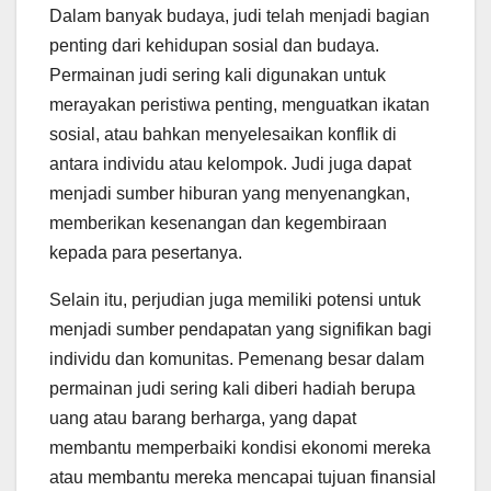
Dalam banyak budaya, judi telah menjadi bagian
penting dari kehidupan sosial dan budaya.
Permainan judi sering kali digunakan untuk
merayakan peristiwa penting, menguatkan ikatan
sosial, atau bahkan menyelesaikan konflik di
antara individu atau kelompok. Judi juga dapat
menjadi sumber hiburan yang menyenangkan,
memberikan kesenangan dan kegembiraan
kepada para pesertanya.
Selain itu, perjudian juga memiliki potensi untuk
menjadi sumber pendapatan yang signifikan bagi
individu dan komunitas. Pemenang besar dalam
permainan judi sering kali diberi hadiah berupa
uang atau barang berharga, yang dapat
membantu memperbaiki kondisi ekonomi mereka
atau membantu mereka mencapai tujuan finansial