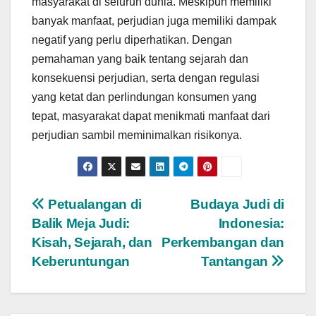
masyarakat di seluruh dunia. Meskipun memiliki
banyak manfaat, perjudian juga memiliki dampak
negatif yang perlu diperhatikan. Dengan
pemahaman yang baik tentang sejarah dan
konsekuensi perjudian, serta dengan regulasi
yang ketat dan perlindungan konsumen yang
tepat, masyarakat dapat menikmati manfaat dari
perjudian sambil meminimalkan risikonya.
Post
Petualangan di
Budaya Judi di
Balik Meja Judi:
Indonesia:
navigation
Kisah, Sejarah, dan
Perkembangan dan
Keberuntungan
Tantangan