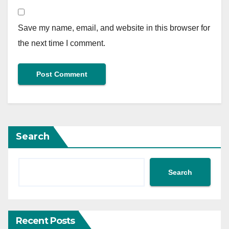
Save my name, email, and website in this browser for
the next time I comment.
Search
Search
Recent Posts