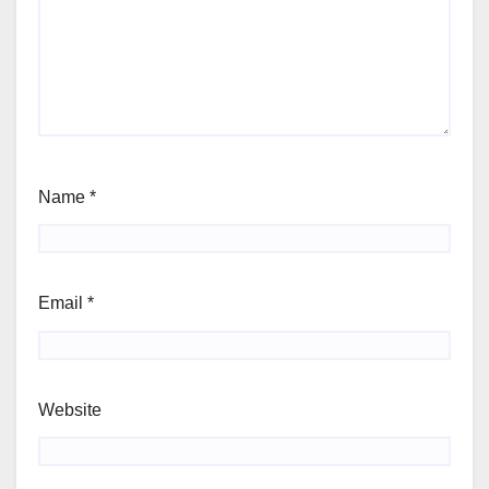
Name
*
Email
*
Website