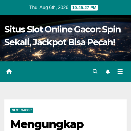
Skip
Thu. Aug 6th, 2026
10:45:27 PM
to
content
Situs Slot Online Gacor: Spin
Sekali, Jackpot Bisa Pecah!
SLOT GACOR
Mengungkap