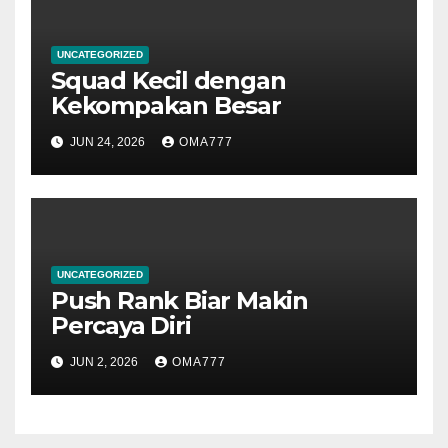
UNCATEGORIZED
Squad Kecil dengan
Kekompakan Besar
JUN 24, 2026
OMA777
UNCATEGORIZED
Push Rank Biar Makin
Percaya Diri
JUN 2, 2026
OMA777