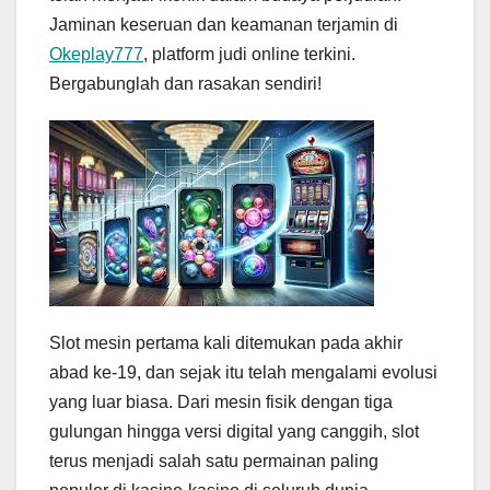
Jaminan keseruan dan keamanan terjamin di
Okeplay777
, platform judi online terkini.
Bergabunglah dan rasakan sendiri!
Slot mesin pertama kali ditemukan pada akhir
abad ke-19, dan sejak itu telah mengalami evolusi
yang luar biasa. Dari mesin fisik dengan tiga
gulungan hingga versi digital yang canggih, slot
terus menjadi salah satu permainan paling