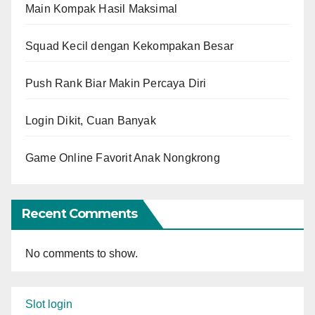
Main Kompak Hasil Maksimal
Squad Kecil dengan Kekompakan Besar
Push Rank Biar Makin Percaya Diri
Login Dikit, Cuan Banyak
Game Online Favorit Anak Nongkrong
Recent Comments
No comments to show.
Slot login