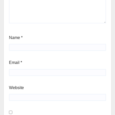
Name
*
Email
*
Website