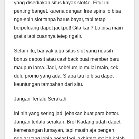
yang disediakan situs kayak slot4d. Fitur ini
penting banget, karena dengan free spins lo bisa
nge-spin slot tanpa harus bayar, tapi tetap
berpeluang dapet jackpot! Gila kan? Lo bisa main
gratis tapi cuannya tetep ngalir.
Selain itu, banyak juga situs slot yang ngasih
bonus deposit atau cashback buat member baru
maupun lama. Jadi, sebelum lo mulai main, cek
dulu promo yang ada. Siapa tau lo bisa dapet
keuntungan tambahan dari situ.
Jangan Terlalu Serakah
Ini nih yang sering jadi jebakan buat para bettor.
Jangan terlalu serakah, Bro! Kadang udah dapet
kemenangan lumayan, tapi masih aja pengen
ngejar yang lebih besar lagi, akhirnya malah kalah