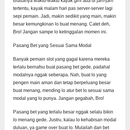
Biasanya waktu-waktu kayak gini ada di jam-jam
tertentu, kayak malam hari pas server-server lagi
sepi pemain. Jadi, makin sedikit yang main, makin
besar kemungkinan lo buat menang. Catet deh,
Bro! Jangan sampe lo ketinggalan momen ini.
Pasang Bet yang Sesuai Sama Modal
Banyak pemain slot yang gagal karena mereka
terlalu bernafsu buat pasang bet gede, padahal
modalnya nggak seberapa. Nah, buat lo yang
pengen main aman dan tetap berpeluang besar
buat menang, mending lo atur bet lo sesuai sama
modal yang lo punya. Jangan gegabah, Bro!
Pasang bet yang terlalu besar nggak selalu bikin
lo menang gede. Justru, kalau lo kehabisan modal
duluan, ya game over buat lo. Mulailah dari bet