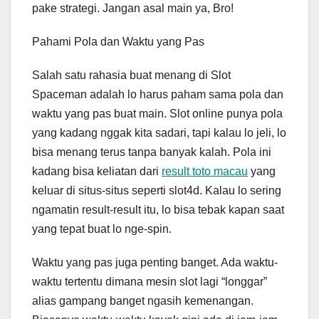
pake strategi. Jangan asal main ya, Bro!
Pahami Pola dan Waktu yang Pas
Salah satu rahasia buat menang di Slot
Spaceman adalah lo harus paham sama pola dan
waktu yang pas buat main. Slot online punya pola
yang kadang nggak kita sadari, tapi kalau lo jeli, lo
bisa menang terus tanpa banyak kalah. Pola ini
kadang bisa keliatan dari
result toto macau
yang
keluar di situs-situs seperti slot4d. Kalau lo sering
ngamatin result-result itu, lo bisa tebak kapan saat
yang tepat buat lo nge-spin.
Waktu yang pas juga penting banget. Ada waktu-
waktu tertentu dimana mesin slot lagi “longgar”
alias gampang banget ngasih kemenangan.