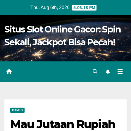
Skip
Thu. Aug 6th, 2026
5:06:18 PM
to
content
Situs Slot Online Gacor: Spin
Sekali, Jackpot Bisa Pecah!
GAMES
Mau Jutaan Rupiah