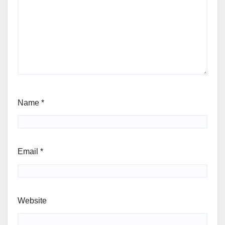
Name
*
Email
*
Website