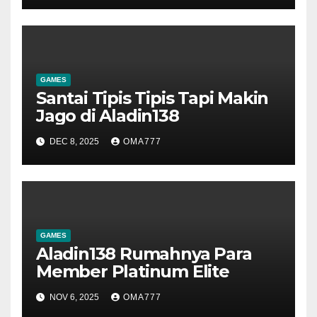
GAMES
Santai Tipis Tipis Tapi Makin
Jago di Aladin138
DEC 8, 2025
OMA777
GAMES
Aladin138 Rumahnya Para
Member Platinum Elite
NOV 6, 2025
OMA777