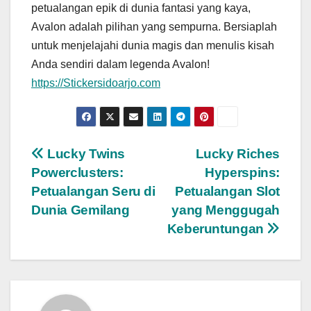
petualangan epik di dunia fantasi yang kaya,
Avalon adalah pilihan yang sempurna. Bersiaplah
untuk menjelajahi dunia magis dan menulis kisah
Anda sendiri dalam legenda Avalon!
https://Stickersidoarjo.com
Post
Lucky Twins
Lucky Riches
Powerclusters:
Hyperspins:
navigation
Petualangan Seru di
Petualangan Slot
Dunia Gemilang
yang Menggugah
Keberuntungan