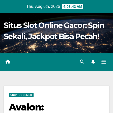
Skip
Thu. Aug 6th, 2026
4:03:44 AM
to
content
Situs Slot Online Gacor: Spin
Sekali, Jackpot Bisa Pecah!
UNCATEGORIZED
Avalon: