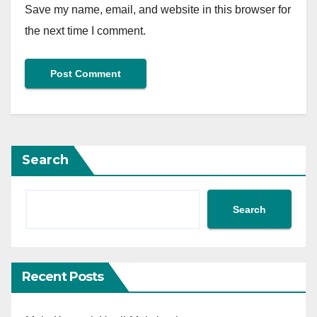
Save my name, email, and website in this browser for
the next time I comment.
Search
Search
Recent Posts