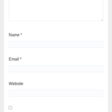
Name
*
Email
*
Website