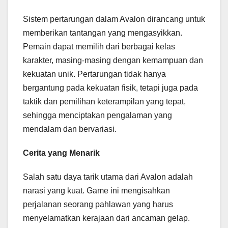
Sistem pertarungan dalam Avalon dirancang untuk
memberikan tantangan yang mengasyikkan.
Pemain dapat memilih dari berbagai kelas
karakter, masing-masing dengan kemampuan dan
kekuatan unik. Pertarungan tidak hanya
bergantung pada kekuatan fisik, tetapi juga pada
taktik dan pemilihan keterampilan yang tepat,
sehingga menciptakan pengalaman yang
mendalam dan bervariasi.
Cerita yang Menarik
Salah satu daya tarik utama dari Avalon adalah
narasi yang kuat. Game ini mengisahkan
perjalanan seorang pahlawan yang harus
menyelamatkan kerajaan dari ancaman gelap.