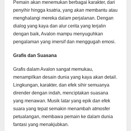
Pemain akan menemukan berbagai karakter, dari
penyihir hingga ksatria, yang akan membantu atau
menghalangi mereka dalam perjalanan. Dengan
dialog yang kaya dan alur cerita yang terjalin
dengan baik, Avalon mampu menyuguhkan
pengalaman yang imersif dan menggugah emosi.
Grafis dan Suasana
Grafis dalam Avalon sangat memukau,
menampilkan desain dunia yang kaya akan detail.
Lingkungan, karakter, dan efek sihir semuanya
dirender dengan indah, menciptakan suasana
yang menawan. Musik latar yang epik dan efek
suara yang tepat semakin menambah atmosfer
petualangan, membawa pemain ke dalam dunia
fantasi yang menakjubkan.