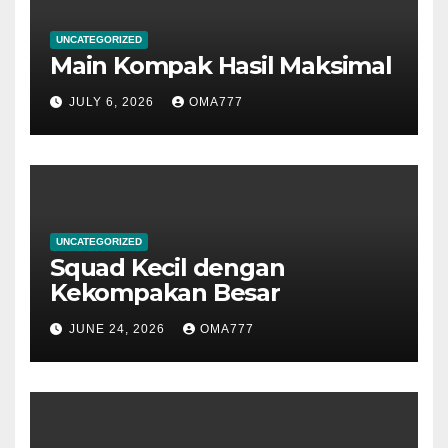
UNCATEGORIZED
Main Kompak Hasil Maksimal
JULY 6, 2026
OMA777
UNCATEGORIZED
Squad Kecil dengan
Kekompakan Besar
JUNE 24, 2026
OMA777