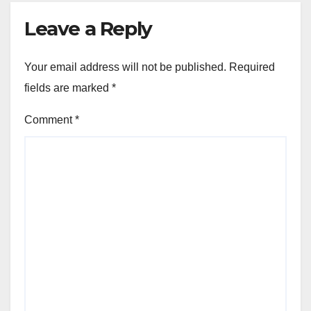
Leave a Reply
Your email address will not be published.
Required
fields are marked
*
Comment
*