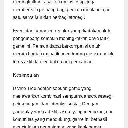
meningkatkan rasa komunitas tetapi juga
memberikan peluang bagi pemain untuk belajar
satu sama lain dan berbagi strategi.
Event dan turnamen reguler yang diadakan oleh
pengembang semakin meningkatkan daya tarik
game ini. Pemain dapat berkompetisi untuk
meraih hadiah menarik, mendorong mereka untuk
terus aktif dan terlibat dalam permainan.
Kesimpulan
Divine Tree adalah sebuah game yang
menawarkan kombinasi sempurna antara strategi,
petualangan, dan interaksi sosial. Dengan
gameplay yang adiktif, visual yang memukau, dan
komunitas yang mendukung, game ini berhasil
menciptakan pengalaman yang tidak hanya