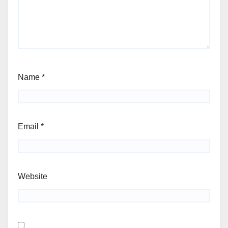
Name
*
Email
*
Website