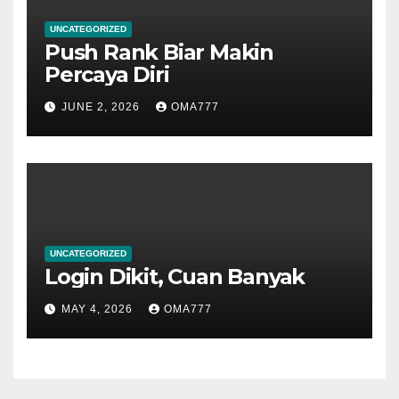
UNCATEGORIZED
Push Rank Biar Makin
Percaya Diri
JUNE 2, 2026
OMA777
UNCATEGORIZED
Login Dikit, Cuan Banyak
MAY 4, 2026
OMA777