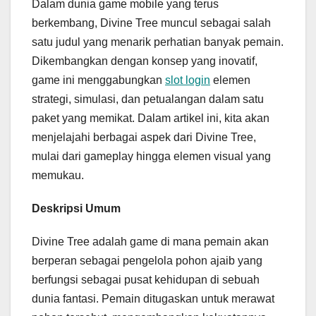
Dalam dunia game mobile yang terus
berkembang, Divine Tree muncul sebagai salah
satu judul yang menarik perhatian banyak pemain.
Dikembangkan dengan konsep yang inovatif,
game ini menggabungkan
slot login
elemen
strategi, simulasi, dan petualangan dalam satu
paket yang memikat. Dalam artikel ini, kita akan
menjelajahi berbagai aspek dari Divine Tree,
mulai dari gameplay hingga elemen visual yang
memukau.
Deskripsi Umum
Divine Tree adalah game di mana pemain akan
berperan sebagai pengelola pohon ajaib yang
berfungsi sebagai pusat kehidupan di sebuah
dunia fantasi. Pemain ditugaskan untuk merawat