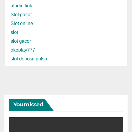
aladin link
Slot gacor
Slot online
slot
slot gacor
okeplay777
slot deposit pulsa
You missed