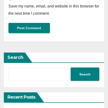
Save my name, email, and website in this browser for
the next time I comment.
Search
Search
Recent Posts