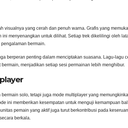
lah visualnya yang cerah dan penuh warna. Grafis yang memuk
i menyenangkan untuk dilihat. Setiap trek dikelilingi oleh lat
a pengalaman bermain.
juga berperan penting dalam menciptakan suasana. Lagu-lagu c
bermain, menjadikan setiap sesi permainan lebih menghibur.
player
ermain solo, tetapi juga mode multiplayer yang memungkink
ode ini memberikan kesempatan untuk menguji kemampuan ba
itas pemain yang aktif juga turut berkontribusi pada keseruan
secara berkala.