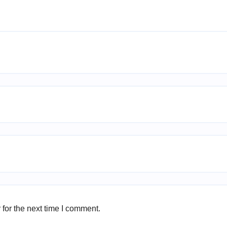
for the next time I comment.