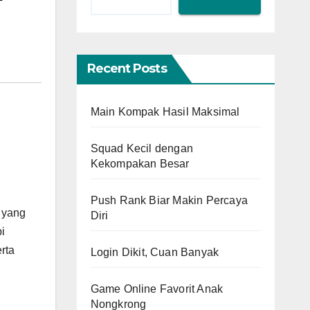
Recent Posts
Main Kompak Hasil Maksimal
Squad Kecil dengan
Kekompakan Besar
n
Push Rank Biar Makin Percaya
 yang
Diri
i
rta
Login Dikit, Cuan Banyak
Game Online Favorit Anak
Nongkrong