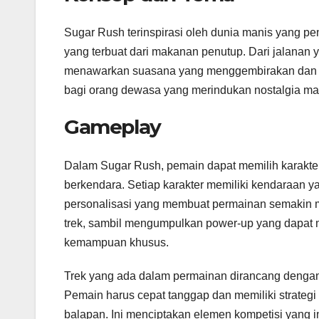
Sugar Rush terinspirasi oleh dunia manis yang p
yang terbuat dari makanan penutup. Dari jalanan ya
menawarkan suasana yang menggembirakan dan imer
bagi orang dewasa yang merindukan nostalgia ma
Gameplay
Dalam Sugar Rush, pemain dapat memilih karakt
berkendara. Setiap karakter memiliki kendaraan 
personalisasi yang membuat permainan semakin m
trek, sambil mengumpulkan power-up yang dapat 
kemampuan khusus.
Trek yang ada dalam permainan dirancang dengan
Pemain harus cepat tanggap dan memiliki strategi
balapan. Ini menciptakan elemen kompetisi yang in