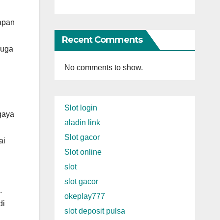
lapan
Recent Comments
juga
No comments to show.
Slot login
gaya
aladin link
Slot gacor
ai
Slot online
slot
slot gacor
.
okeplay777
di
slot deposit pulsa