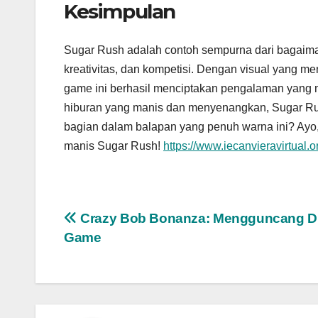
Kesimpulan
Sugar Rush adalah contoh sempurna dari bagai
kreativitas, dan kompetisi. Dengan visual yang m
game ini berhasil menciptakan pengalaman yang m
hiburan yang manis dan menyenangkan, Sugar Rus
bagian dalam balapan yang penuh warna ini? Ayo
manis Sugar Rush!
https://www.iecanvieravirtual.o
Post
Crazy Bob Bonanza: Mengguncang D
Game
navigation