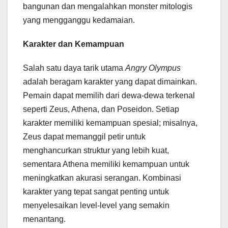
bangunan dan mengalahkan monster mitologis
yang mengganggu kedamaian.
Karakter dan Kemampuan
Salah satu daya tarik utama
Angry Olympus
adalah beragam karakter yang dapat dimainkan.
Pemain dapat memilih dari dewa-dewa terkenal
seperti Zeus, Athena, dan Poseidon. Setiap
karakter memiliki kemampuan spesial; misalnya,
Zeus dapat memanggil petir untuk
menghancurkan struktur yang lebih kuat,
sementara Athena memiliki kemampuan untuk
meningkatkan akurasi serangan. Kombinasi
karakter yang tepat sangat penting untuk
menyelesaikan level-level yang semakin
menantang.