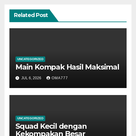
Related Post
UNCATEGORIZED
Main Kompak Hasil Maksimal
JUL 6, 2026
OMA777
UNCATEGORIZED
Squad Kecil dengan
Kekompakan Besar