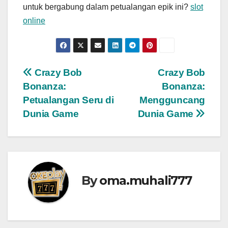
untuk bergabung dalam petualangan epik ini?
slot
online
Post
Crazy Bob
Crazy Bob
Bonanza:
Bonanza:
navigation
Petualangan Seru di
Mengguncang
Dunia Game
Dunia Game
By
oma.muhali777