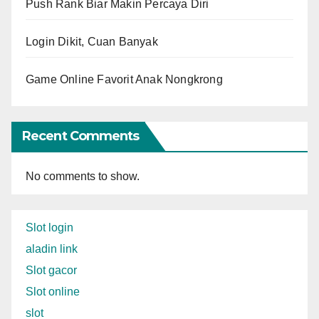
Push Rank Biar Makin Percaya Diri
Login Dikit, Cuan Banyak
Game Online Favorit Anak Nongkrong
Recent Comments
No comments to show.
Slot login
aladin link
Slot gacor
Slot online
slot