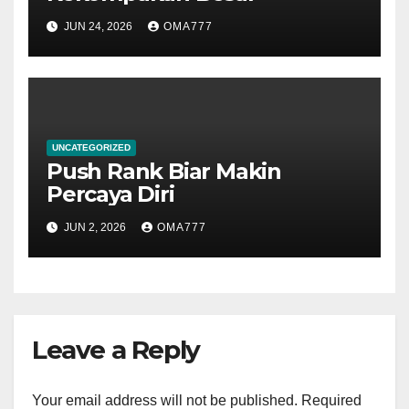
JUN 24, 2026
OMA777
UNCATEGORIZED
Push Rank Biar Makin
Percaya Diri
JUN 2, 2026
OMA777
Leave a Reply
Your email address will not be published.
Required