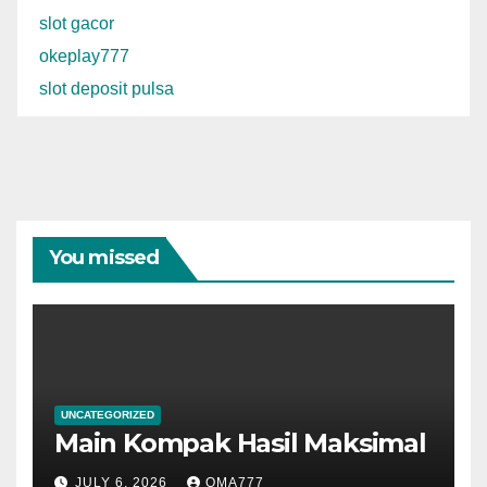
slot gacor
okeplay777
slot deposit pulsa
You missed
UNCATEGORIZED
Main Kompak Hasil Maksimal
JULY 6, 2026
OMA777