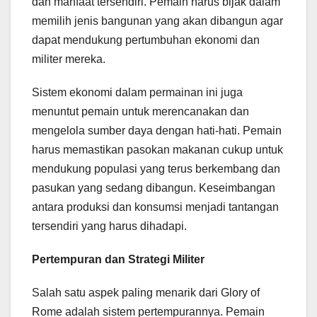
dan manfaat tersendiri. Pemain harus bijak dalam
memilih jenis bangunan yang akan dibangun agar
dapat mendukung pertumbuhan ekonomi dan
militer mereka.
Sistem ekonomi dalam permainan ini juga
menuntut pemain untuk merencanakan dan
mengelola sumber daya dengan hati-hati. Pemain
harus memastikan pasokan makanan cukup untuk
mendukung populasi yang terus berkembang dan
pasukan yang sedang dibangun. Keseimbangan
antara produksi dan konsumsi menjadi tantangan
tersendiri yang harus dihadapi.
Pertempuran dan Strategi Militer
Salah satu aspek paling menarik dari Glory of
Rome adalah sistem pertempurannya. Pemain