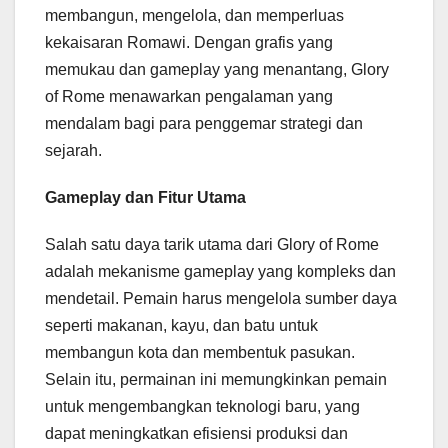
membangun, mengelola, dan memperluas
kekaisaran Romawi. Dengan grafis yang
memukau dan gameplay yang menantang, Glory
of Rome menawarkan pengalaman yang
mendalam bagi para penggemar strategi dan
sejarah.
Gameplay dan Fitur Utama
Salah satu daya tarik utama dari Glory of Rome
adalah mekanisme gameplay yang kompleks dan
mendetail. Pemain harus mengelola sumber daya
seperti makanan, kayu, dan batu untuk
membangun kota dan membentuk pasukan.
Selain itu, permainan ini memungkinkan pemain
untuk mengembangkan teknologi baru, yang
dapat meningkatkan efisiensi produksi dan