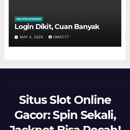
UNCATEGORIZED
Login Dikit, Cuan Banyak
MAY 4, 2026
OMA777
Situs Slot Online
Gacor: Spin Sekali,
Jackpot Bisa Pecah!