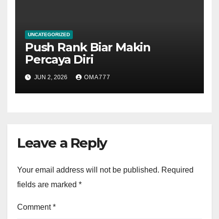
UNCATEGORIZED
Push Rank Biar Makin
Percaya Diri
JUN 2, 2026
OMA777
Leave a Reply
Your email address will not be published.
Required
fields are marked
*
Comment
*