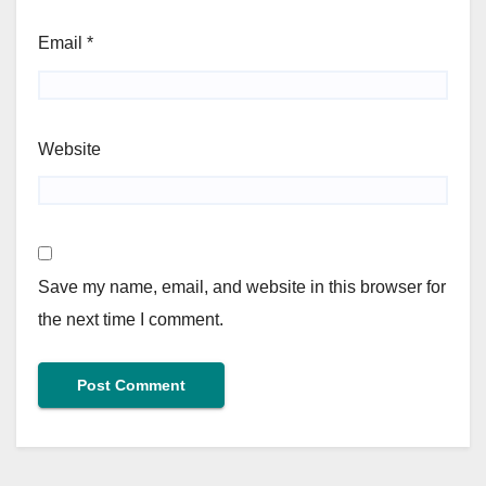
Email
*
Website
Save my name, email, and website in this browser for
the next time I comment.