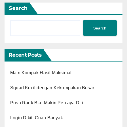
Search
Search
Recent Posts
Main Kompak Hasil Maksimal
Squad Kecil dengan Kekompakan Besar
Push Rank Biar Makin Percaya Diri
Login Dikit, Cuan Banyak