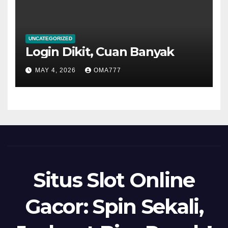
UNCATEGORIZED
Login Dikit, Cuan Banyak
MAY 4, 2026
OMA777
Situs Slot Online
Gacor: Spin Sekali,