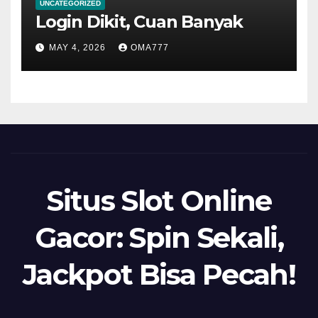
UNCATEGORIZED
Login Dikit, Cuan Banyak
MAY 4, 2026
OMA777
Situs Slot Online
Gacor: Spin Sekali,
Jackpot Bisa Pecah!