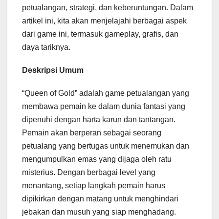
petualangan, strategi, dan keberuntungan. Dalam
artikel ini, kita akan menjelajahi berbagai aspek
dari game ini, termasuk gameplay, grafis, dan
daya tariknya.
Deskripsi Umum
“Queen of Gold” adalah game petualangan yang
membawa pemain ke dalam dunia fantasi yang
dipenuhi dengan harta karun dan tantangan.
Pemain akan berperan sebagai seorang
petualang yang bertugas untuk menemukan dan
mengumpulkan emas yang dijaga oleh ratu
misterius. Dengan berbagai level yang
menantang, setiap langkah pemain harus
dipikirkan dengan matang untuk menghindari
jebakan dan musuh yang siap menghadang.