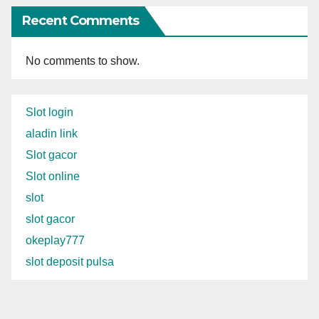
Recent Comments
No comments to show.
Slot login
aladin link
Slot gacor
Slot online
slot
slot gacor
okeplay777
slot deposit pulsa