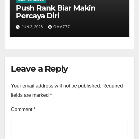
Push Rank Biar Makin
Percaya Diri
JUN 2, 2026
OMA777
Leave a Reply
Your email address will not be published.
Required
fields are marked
*
Comment
*