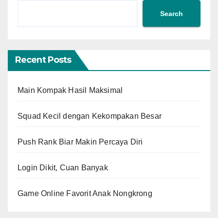
Search
Recent Posts
Main Kompak Hasil Maksimal
Squad Kecil dengan Kekompakan Besar
Push Rank Biar Makin Percaya Diri
Login Dikit, Cuan Banyak
Game Online Favorit Anak Nongkrong