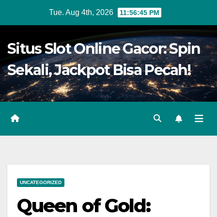
Skip
Tue. Aug 4th, 2026
11:56:45 PM
to
content
Situs Slot Online Gacor: Spin
Sekali, Jackpot Bisa Pecah!
UNCATEGORIZED
Queen of Gold: