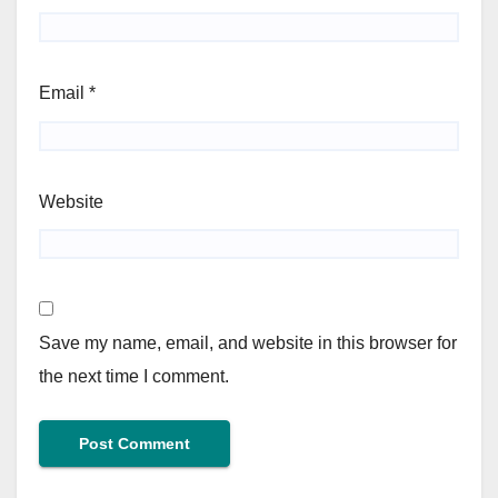
Email
*
Website
Save my name, email, and website in this browser for
the next time I comment.