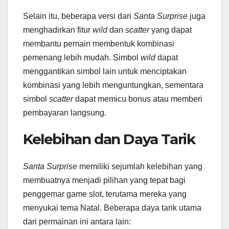
Selain itu, beberapa versi dari
Santa Surprise
juga
menghadirkan fitur
wild
dan
scatter
yang dapat
membantu pemain membentuk kombinasi
pemenang lebih mudah. Simbol
wild
dapat
menggantikan simbol lain untuk menciptakan
kombinasi yang lebih menguntungkan, sementara
simbol
scatter
dapat memicu bonus atau memberi
pembayaran langsung.
Kelebihan dan Daya Tarik
Santa Surprise
memiliki sejumlah kelebihan yang
membuatnya menjadi pilihan yang tepat bagi
penggemar game slot, terutama mereka yang
menyukai tema Natal. Beberapa daya tarik utama
dari permainan ini antara lain: