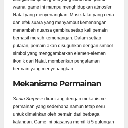
warna, game ini mampu menghidupkan atmosfer
Natal yang menyenangkan. Musik latar yang ceria
dan efek suara yang menyambut kemenangan
menambah nuansa gembira setiap kali pemain
berhasil meraih kemenangan. Dalam setiap
putaran, pemain akan disuguhkan dengan simbol-
simbol yang menggambarkan elemen-elemen
ikonik dari Natal, memberikan pengalaman
bermain yang menyenangkan.
Mekanisme Permainan
Santa Surprise
dirancang dengan mekanisme
permainan yang sederhana namun tetap seru
untuk dimainkan oleh pemain dari berbagai
kalangan. Game ini biasanya memiliki 5 gulungan