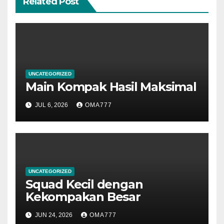
Related Post
UNCATEGORIZED
Main Kompak Hasil Maksimal
JUL 6, 2026
OMA777
UNCATEGORIZED
Squad Kecil dengan
Kekompakan Besar
JUN 24, 2026
OMA777