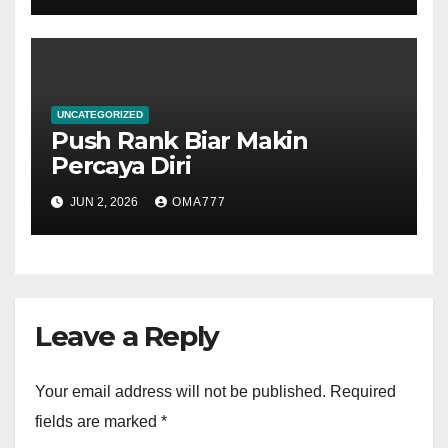
UNCATEGORIZED
Push Rank Biar Makin
Percaya Diri
JUN 2, 2026
OMA777
Leave a Reply
Your email address will not be published.
Required
fields are marked
*