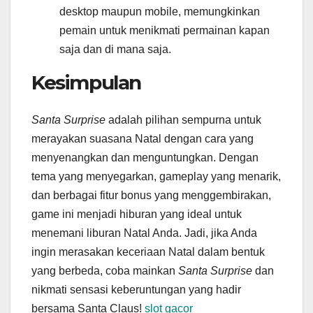
desktop maupun mobile, memungkinkan
pemain untuk menikmati permainan kapan
saja dan di mana saja.
Kesimpulan
Santa Surprise
adalah pilihan sempurna untuk
merayakan suasana Natal dengan cara yang
menyenangkan dan menguntungkan. Dengan
tema yang menyegarkan, gameplay yang menarik,
dan berbagai fitur bonus yang menggembirakan,
game ini menjadi hiburan yang ideal untuk
menemani liburan Natal Anda. Jadi, jika Anda
ingin merasakan keceriaan Natal dalam bentuk
yang berbeda, coba mainkan
Santa Surprise
dan
nikmati sensasi keberuntungan yang hadir
bersama Santa Claus!
slot gacor