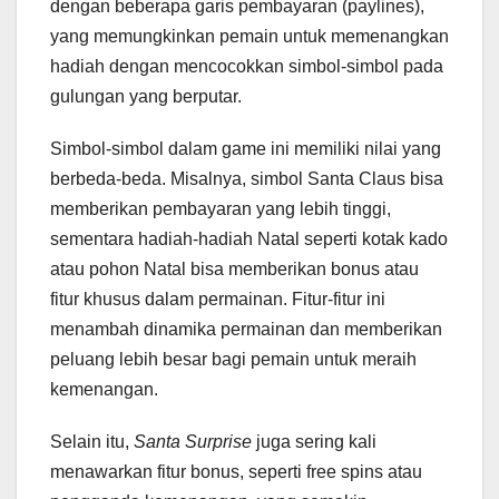
dengan beberapa garis pembayaran (paylines),
yang memungkinkan pemain untuk memenangkan
hadiah dengan mencocokkan simbol-simbol pada
gulungan yang berputar.
Simbol-simbol dalam game ini memiliki nilai yang
berbeda-beda. Misalnya, simbol Santa Claus bisa
memberikan pembayaran yang lebih tinggi,
sementara hadiah-hadiah Natal seperti kotak kado
atau pohon Natal bisa memberikan bonus atau
fitur khusus dalam permainan. Fitur-fitur ini
menambah dinamika permainan dan memberikan
peluang lebih besar bagi pemain untuk meraih
kemenangan.
Selain itu,
Santa Surprise
juga sering kali
menawarkan fitur bonus, seperti free spins atau