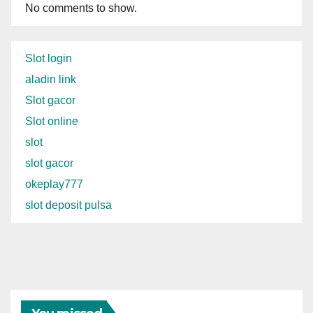
No comments to show.
Slot login
aladin link
Slot gacor
Slot online
slot
slot gacor
okeplay777
slot deposit pulsa