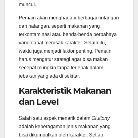
muncul.
Pemain akan menghadapi berbagai rintangan
dan halangan, seperti makanan yang
terkontaminasi atau benda-benda berbahaya
yang dapat merusak karakter. Selain itu,
waktu juga menjadi faktor penting. Pemain
harus mengatur strategi agar bisa makan
secepat mungkin tanpa terjebak dalam
jebakan yang ada di sekitar.
Karakteristik Makanan
dan Level
Salah satu aspek menarik dalam
Gluttony
adalah keberagaman jenis makanan yang
bisa dikumpulkan oleh karakter. Setiap