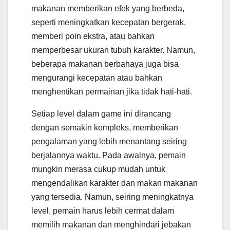
makanan memberikan efek yang berbeda,
seperti meningkatkan kecepatan bergerak,
memberi poin ekstra, atau bahkan
memperbesar ukuran tubuh karakter. Namun,
beberapa makanan berbahaya juga bisa
mengurangi kecepatan atau bahkan
menghentikan permainan jika tidak hati-hati.
Setiap level dalam game ini dirancang
dengan semakin kompleks, memberikan
pengalaman yang lebih menantang seiring
berjalannya waktu. Pada awalnya, pemain
mungkin merasa cukup mudah untuk
mengendalikan karakter dan makan makanan
yang tersedia. Namun, seiring meningkatnya
level, pemain harus lebih cermat dalam
memilih makanan dan menghindari jebakan