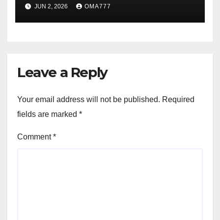
JUN 2, 2026
OMA777
Leave a Reply
Your email address will not be published.
Required
fields are marked
*
Comment
*