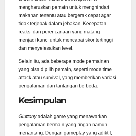
mengharuskan pemain untuk menghindari
makanan tertentu atau bergerak cepat agar
tidak terjebak dalam jebakan. Kecepatan
reaksi dan perencanaan yang matang
menjadi kunci untuk mencapai skor tertinggi
dan menyelesaikan level.
Selain itu, ada beberapa mode permainan
yang bisa dipilih pemain, seperti mode time
attack atau survival, yang memberikan variasi
pengalaman dan tantangan berbeda.
Kesimpulan
Gluttony
adalah game yang menawarkan
pengalaman bermain yang ringan namun
menantang. Dengan gameplay yang adiktif,