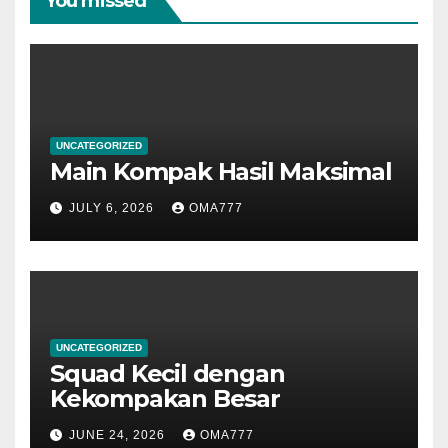
You missed
UNCATEGORIZED
Main Kompak Hasil Maksimal
JULY 6, 2026
OMA777
UNCATEGORIZED
Squad Kecil dengan
Kekompakan Besar
JUNE 24, 2026
OMA777