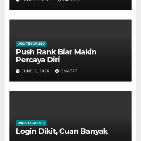
UNCATEGORIZED
Push Rank Biar Makin
Percaya Diri
JUNE 2, 2026
OMA777
UNCATEGORIZED
Login Dikit, Cuan Banyak