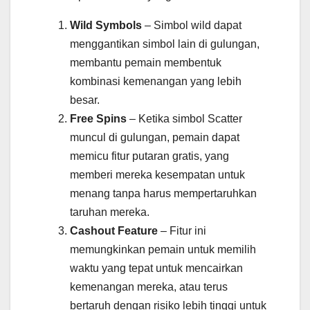
Wild Symbols
– Simbol wild dapat
menggantikan simbol lain di gulungan,
membantu pemain membentuk
kombinasi kemenangan yang lebih
besar.
Free Spins
– Ketika simbol Scatter
muncul di gulungan, pemain dapat
memicu fitur putaran gratis, yang
memberi mereka kesempatan untuk
menang tanpa harus mempertaruhkan
taruhan mereka.
Cashout Feature
– Fitur ini
memungkinkan pemain untuk memilih
waktu yang tepat untuk mencairkan
kemenangan mereka, atau terus
bertaruh dengan risiko lebih tinggi untuk