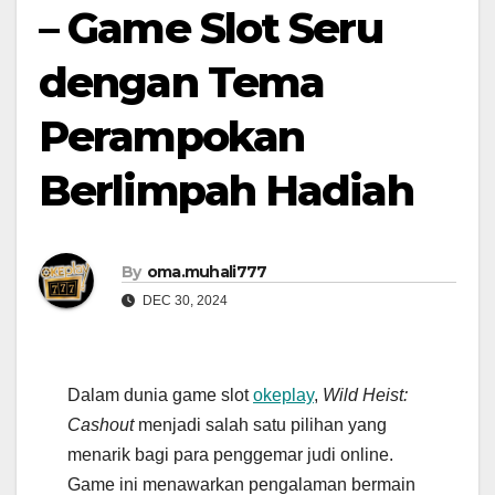
– Game Slot Seru
dengan Tema
Perampokan
Berlimpah Hadiah
By
oma.muhali777
DEC 30, 2024
Dalam dunia game slot
okeplay
,
Wild Heist:
Cashout
menjadi salah satu pilihan yang
menarik bagi para penggemar judi online.
Game ini menawarkan pengalaman bermain