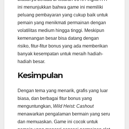
ini menunjukkan bahwa game ini memiliki
peluang pembayaran yang cukup baik untuk
pemain yang menikmati permainan dengan
volatilitas medium hingga tinggi. Meskipun
kemenangan besar bisa datang dengan
risiko, fitur-fitur bonus yang ada memberikan
banyak kesempatan untuk meraih hadiah-
hadiah besar.
Kesimpulan
Dengan tema yang menarik, grafis yang luar
biasa, dan berbagai fitur bonus yang
menguntungkan,
Wild Heist: Cashout
menawarkan pengalaman bermain yang seru
dan memuaskan. Game ini cocok untuk