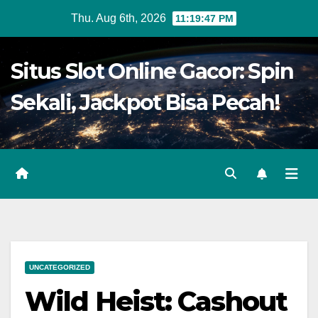
Skip
Thu. Aug 6th, 2026
11:19:48 PM
to
content
Situs Slot Online Gacor: Spin
Sekali, Jackpot Bisa Pecah!
UNCATEGORIZED
Wild Heist: Cashout