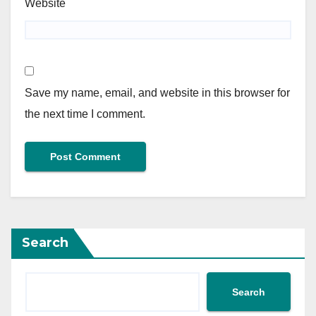
Website
Save my name, email, and website in this browser for
the next time I comment.
Search
Search