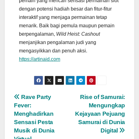
pemain yang mencari sensasi permainan slot
dengan potensi hadiah besar dan fitur-fitur
interaktif yang menjaga permainan tetap
menarik. Baik bagi pemula maupun pemain
berpengalaman,
Wild Heist: Cashout
menjanjikan pengalaman judi yang
mengasyikkan dan penuh aksi.
https://artinaid.com
Post
Rave Party
Rise of Samurai:
Fever:
Mengungkap
navigation
Menghadirkan
Kejayaan Pejuang
Sensasi Pesta
Samurai di Dunia
Musik di Dunia
Digital
Virtual