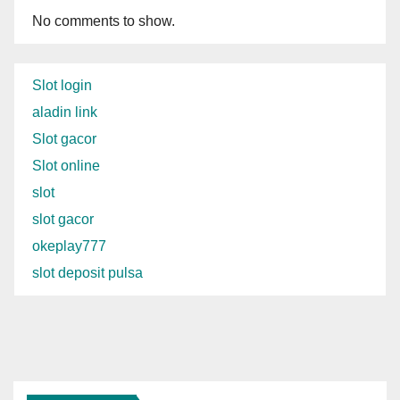
No comments to show.
Slot login
aladin link
Slot gacor
Slot online
slot
slot gacor
okeplay777
slot deposit pulsa