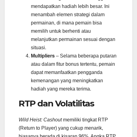
mendapatkan hadiah lebih besar. Ini
menambah elemen strategi dalam
permainan, di mana pemain bisa
memilih untuk berhenti atau
melanjutkan permainan sesuai dengan
situasi.
Multipliers
– Selama beberapa putaran
atau dalam fitur bonus tertentu, pemain
dapat memanfaatkan pengganda
kemenangan yang meningkatkan
hadiah yang mereka terima.
RTP dan Volatilitas
Wild Heist: Cashout
memiliki tingkat RTP
(Return to Player) yang cukup menarik,
biasanya berada di kisaran 96%. Angka RTP