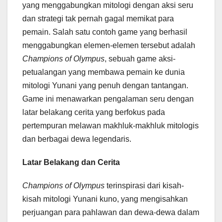
yang menggabungkan mitologi dengan aksi seru
dan strategi tak pernah gagal memikat para
pemain. Salah satu contoh game yang berhasil
menggabungkan elemen-elemen tersebut adalah
Champions of Olympus
, sebuah game aksi-
petualangan yang membawa pemain ke dunia
mitologi Yunani yang penuh dengan tantangan.
Game ini menawarkan pengalaman seru dengan
latar belakang cerita yang berfokus pada
pertempuran melawan makhluk-makhluk mitologis
dan berbagai dewa legendaris.
Latar Belakang dan Cerita
Champions of Olympus
terinspirasi dari kisah-
kisah mitologi Yunani kuno, yang mengisahkan
perjuangan para pahlawan dan dewa-dewa dalam