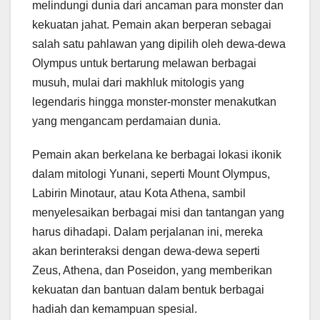
melindungi dunia dari ancaman para monster dan
kekuatan jahat. Pemain akan berperan sebagai
salah satu pahlawan yang dipilih oleh dewa-dewa
Olympus untuk bertarung melawan berbagai
musuh, mulai dari makhluk mitologis yang
legendaris hingga monster-monster menakutkan
yang mengancam perdamaian dunia.
Pemain akan berkelana ke berbagai lokasi ikonik
dalam mitologi Yunani, seperti Mount Olympus,
Labirin Minotaur, atau Kota Athena, sambil
menyelesaikan berbagai misi dan tantangan yang
harus dihadapi. Dalam perjalanan ini, mereka
akan berinteraksi dengan dewa-dewa seperti
Zeus, Athena, dan Poseidon, yang memberikan
kekuatan dan bantuan dalam bentuk berbagai
hadiah dan kemampuan spesial.