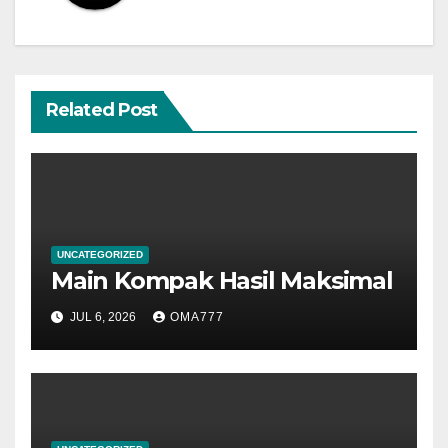
Related Post
UNCATEGORIZED
Main Kompak Hasil Maksimal
JUL 6, 2026
OMA777