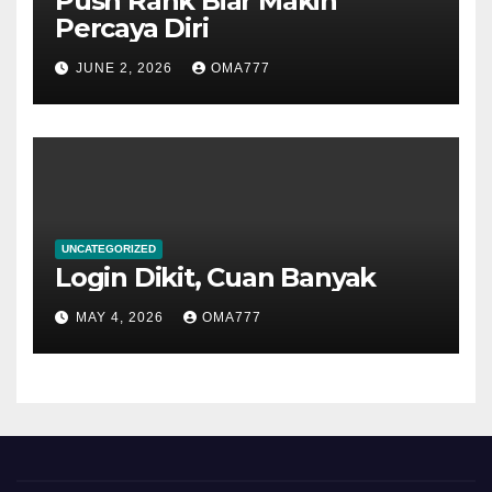
Push Rank Biar Makin
Percaya Diri
JUNE 2, 2026
OMA777
UNCATEGORIZED
Login Dikit, Cuan Banyak
MAY 4, 2026
OMA777