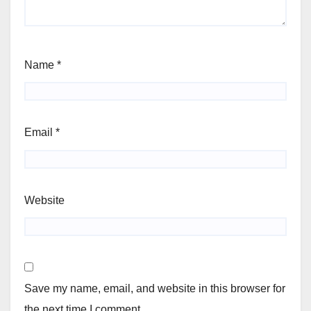
Name
*
Email
*
Website
Save my name, email, and website in this browser for
the next time I comment.