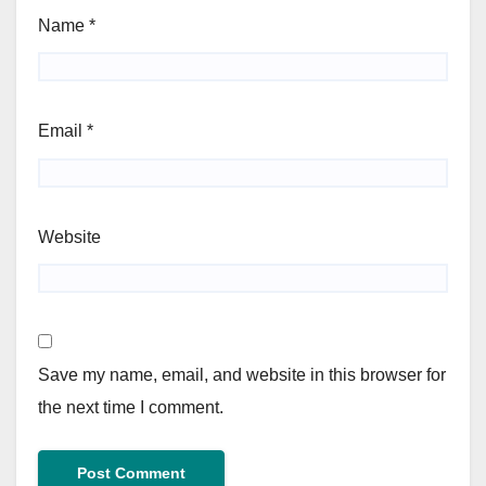
Name
*
Email
*
Website
Save my name, email, and website in this browser for
the next time I comment.