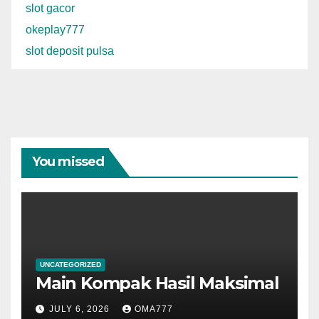
slot gacor
okeplay777
slot deposit pulsa
You missed
UNCATEGORIZED
Main Kompak Hasil Maksimal
JULY 6, 2026
OMA777