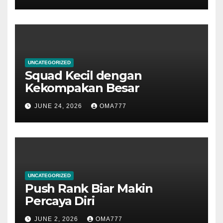
UNCATEGORIZED
Squad Kecil dengan
Kekompakan Besar
JUNE 24, 2026
OMA777
UNCATEGORIZED
Push Rank Biar Makin
Percaya Diri
JUNE 2, 2026
OMA777