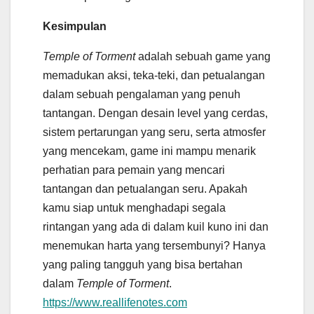
Kesimpulan
Temple of Torment
adalah sebuah game yang
memadukan aksi, teka-teki, dan petualangan
dalam sebuah pengalaman yang penuh
tantangan. Dengan desain level yang cerdas,
sistem pertarungan yang seru, serta atmosfer
yang mencekam, game ini mampu menarik
perhatian para pemain yang mencari
tantangan dan petualangan seru. Apakah
kamu siap untuk menghadapi segala
rintangan yang ada di dalam kuil kuno ini dan
menemukan harta yang tersembunyi? Hanya
yang paling tangguh yang bisa bertahan
dalam
Temple of Torment
.
https://www.reallifenotes.com