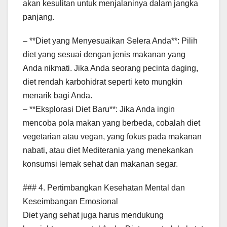
akan kesulitan untuk menjalaninya dalam jangka
panjang.
– **Diet yang Menyesuaikan Selera Anda**: Pilih
diet yang sesuai dengan jenis makanan yang
Anda nikmati. Jika Anda seorang pecinta daging,
diet rendah karbohidrat seperti keto mungkin
menarik bagi Anda.
– **Eksplorasi Diet Baru**: Jika Anda ingin
mencoba pola makan yang berbeda, cobalah diet
vegetarian atau vegan, yang fokus pada makanan
nabati, atau diet Mediterania yang menekankan
konsumsi lemak sehat dan makanan segar.
### 4. Pertimbangkan Kesehatan Mental dan
Keseimbangan Emosional
Diet yang sehat juga harus mendukung