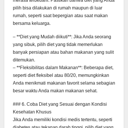
merasa terbebani. Pastikan bahwa diet yang Anda
pilih bisa dilakukan di rumah maupun di luar
rumah, seperti saat bepergian atau saat makan
bersama keluarga.
– **Diet yang Mudah diikuti**: Jika Anda seorang
yang sibuk, pilih diet yang tidak memerlukan
banyak persiapan atau bahan makanan yang sulit
ditemukan.
– **Fleksibilitas dalam Makanan**: Beberapa diet,
seperti diet fleksibel atau 80/20, memungkinkan
Anda menikmati makanan favorit selama sebagian
besar waktu Anda makan makanan sehat.
### 6. Coba Diet yang Sesuai dengan Kondisi
Kesehatan Khusus
Jika Anda memiliki kondisi medis tertentu, seperti
diabetes atau tekanan darah tinggi, pilih diet yang