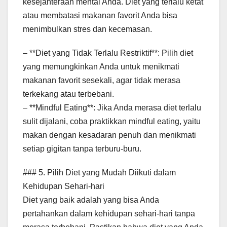
kesejahteraan mental Anda. Diet yang terlalu ketat
atau membatasi makanan favorit Anda bisa
menimbulkan stres dan kecemasan.
– **Diet yang Tidak Terlalu Restriktif**: Pilih diet
yang memungkinkan Anda untuk menikmati
makanan favorit sesekali, agar tidak merasa
terkekang atau terbebani.
– **Mindful Eating**: Jika Anda merasa diet terlalu
sulit dijalani, coba praktikkan mindful eating, yaitu
makan dengan kesadaran penuh dan menikmati
setiap gigitan tanpa terburu-buru.
### 5. Pilih Diet yang Mudah Diikuti dalam
Kehidupan Sehari-hari
Diet yang baik adalah yang bisa Anda
pertahankan dalam kehidupan sehari-hari tanpa