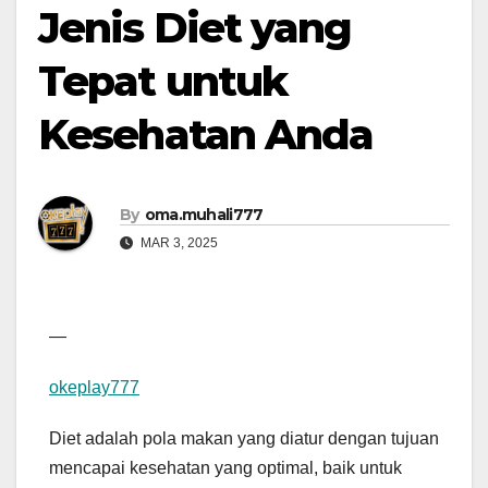
Jenis Diet yang
Tepat untuk
Kesehatan Anda
By
oma.muhali777
MAR 3, 2025
—
okeplay777
Diet adalah pola makan yang diatur dengan tujuan
mencapai kesehatan yang optimal, baik untuk