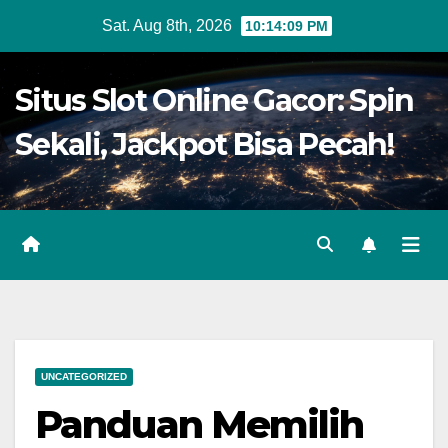
Skip
Sat. Aug 8th, 2026
10:14:10 PM
to
content
Situs Slot Online Gacor: Spin
Sekali, Jackpot Bisa Pecah!
UNCATEGORIZED
Panduan Memilih