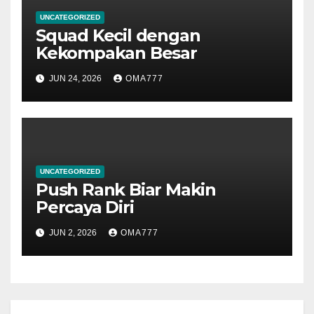
UNCATEGORIZED
Squad Kecil dengan
Kekompakan Besar
JUN 24, 2026
OMA777
UNCATEGORIZED
Push Rank Biar Makin
Percaya Diri
JUN 2, 2026
OMA777