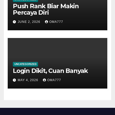
Push Rank Biar Makin
Percaya Diri
JUNE 2, 2026
OMA777
UNCATEGORIZED
Login Dikit, Cuan Banyak
MAY 4, 2026
OMA777