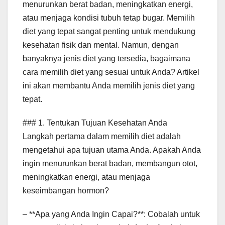
menurunkan berat badan, meningkatkan energi,
atau menjaga kondisi tubuh tetap bugar. Memilih
diet yang tepat sangat penting untuk mendukung
kesehatan fisik dan mental. Namun, dengan
banyaknya jenis diet yang tersedia, bagaimana
cara memilih diet yang sesuai untuk Anda? Artikel
ini akan membantu Anda memilih jenis diet yang
tepat.
### 1. Tentukan Tujuan Kesehatan Anda
Langkah pertama dalam memilih diet adalah
mengetahui apa tujuan utama Anda. Apakah Anda
ingin menurunkan berat badan, membangun otot,
meningkatkan energi, atau menjaga
keseimbangan hormon?
– **Apa yang Anda Ingin Capai?**: Cobalah untuk