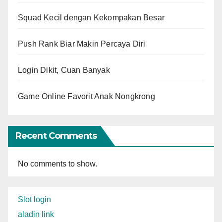
Squad Kecil dengan Kekompakan Besar
Push Rank Biar Makin Percaya Diri
Login Dikit, Cuan Banyak
Game Online Favorit Anak Nongkrong
Recent Comments
No comments to show.
Slot login
aladin link