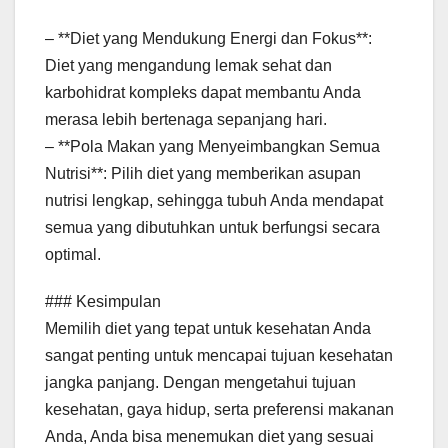
– **Diet yang Mendukung Energi dan Fokus**:
Diet yang mengandung lemak sehat dan
karbohidrat kompleks dapat membantu Anda
merasa lebih bertenaga sepanjang hari.
– **Pola Makan yang Menyeimbangkan Semua
Nutrisi**: Pilih diet yang memberikan asupan
nutrisi lengkap, sehingga tubuh Anda mendapat
semua yang dibutuhkan untuk berfungsi secara
optimal.
### Kesimpulan
Memilih diet yang tepat untuk kesehatan Anda
sangat penting untuk mencapai tujuan kesehatan
jangka panjang. Dengan mengetahui tujuan
kesehatan, gaya hidup, serta preferensi makanan
Anda, Anda bisa menemukan diet yang sesuai