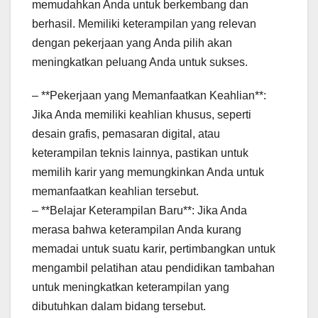
memudahkan Anda untuk berkembang dan
berhasil. Memiliki keterampilan yang relevan
dengan pekerjaan yang Anda pilih akan
meningkatkan peluang Anda untuk sukses.
– **Pekerjaan yang Memanfaatkan Keahlian**:
Jika Anda memiliki keahlian khusus, seperti
desain grafis, pemasaran digital, atau
keterampilan teknis lainnya, pastikan untuk
memilih karir yang memungkinkan Anda untuk
memanfaatkan keahlian tersebut.
– **Belajar Keterampilan Baru**: Jika Anda
merasa bahwa keterampilan Anda kurang
memadai untuk suatu karir, pertimbangkan untuk
mengambil pelatihan atau pendidikan tambahan
untuk meningkatkan keterampilan yang
dibutuhkan dalam bidang tersebut.