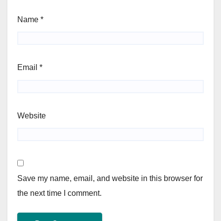
Name
*
Email
*
Website
Save my name, email, and website in this browser for
the next time I comment.