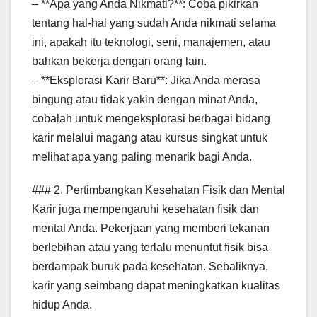
– **Apa yang Anda Nikmati?**: Coba pikirkan
tentang hal-hal yang sudah Anda nikmati selama
ini, apakah itu teknologi, seni, manajemen, atau
bahkan bekerja dengan orang lain.
– **Eksplorasi Karir Baru**: Jika Anda merasa
bingung atau tidak yakin dengan minat Anda,
cobalah untuk mengeksplorasi berbagai bidang
karir melalui magang atau kursus singkat untuk
melihat apa yang paling menarik bagi Anda.
### 2. Pertimbangkan Kesehatan Fisik dan Mental
Karir juga mempengaruhi kesehatan fisik dan
mental Anda. Pekerjaan yang memberi tekanan
berlebihan atau yang terlalu menuntut fisik bisa
berdampak buruk pada kesehatan. Sebaliknya,
karir yang seimbang dapat meningkatkan kualitas
hidup Anda.