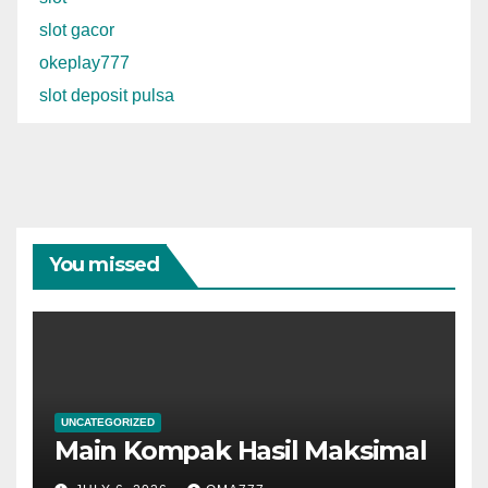
slot gacor
okeplay777
slot deposit pulsa
You missed
UNCATEGORIZED
Main Kompak Hasil Maksimal