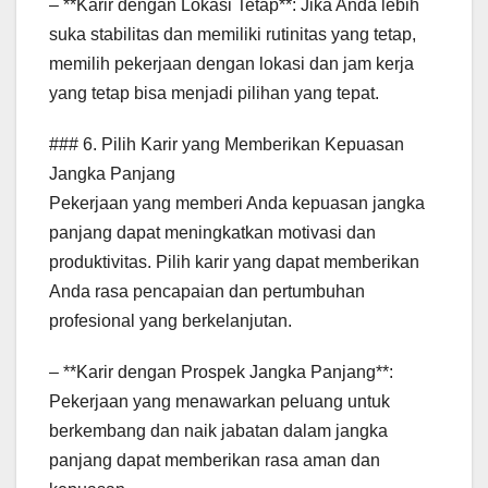
– **Karir dengan Lokasi Tetap**: Jika Anda lebih
suka stabilitas dan memiliki rutinitas yang tetap,
memilih pekerjaan dengan lokasi dan jam kerja
yang tetap bisa menjadi pilihan yang tepat.
### 6. Pilih Karir yang Memberikan Kepuasan
Jangka Panjang
Pekerjaan yang memberi Anda kepuasan jangka
panjang dapat meningkatkan motivasi dan
produktivitas. Pilih karir yang dapat memberikan
Anda rasa pencapaian dan pertumbuhan
profesional yang berkelanjutan.
– **Karir dengan Prospek Jangka Panjang**:
Pekerjaan yang menawarkan peluang untuk
berkembang dan naik jabatan dalam jangka
panjang dapat memberikan rasa aman dan