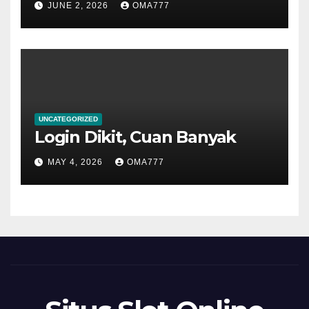
JUNE 2, 2026
OMA777
UNCATEGORIZED
Login Dikit, Cuan Banyak
MAY 4, 2026
OMA777