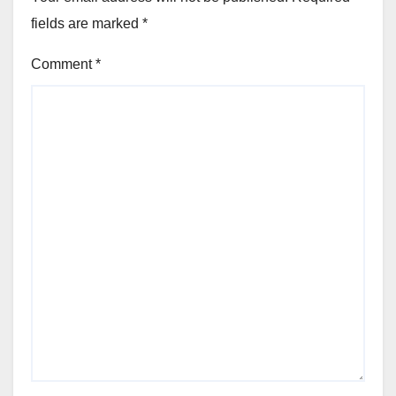
fields are marked
*
Comment
*