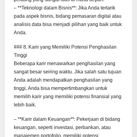
– **Teknologi dalam Bisnis**: Jika Anda tertarik
pada aspek bisnis, bidang pemasaran digital atau
analisis data bisa menjadi pilihan yang baik untuk
Anda.
### 8. Karir yang Memiliki Potensi Penghasilan
Tinggi
Beberapa karir menawarkan penghasilan yang
sangat besar seiring waktu. Jika salah satu tujuan
Anda adalah mendapatkan penghasilan yang
tinggi, Anda bisa mempertimbangkan untuk
memilih karir yang memiliki potensi finansial yang
lebih baik.
– **Karir dalam Keuangan**: Pekerjaan di bidang
keuangan, seperti investasi, perbankan, atau
manajemen portofolio, memiliki potensi