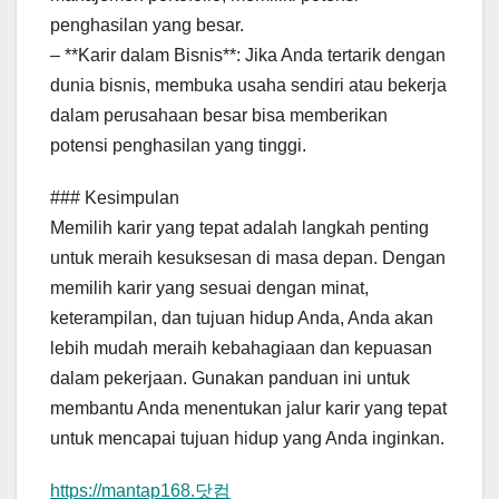
penghasilan yang besar.
– **Karir dalam Bisnis**: Jika Anda tertarik dengan
dunia bisnis, membuka usaha sendiri atau bekerja
dalam perusahaan besar bisa memberikan
potensi penghasilan yang tinggi.
### Kesimpulan
Memilih karir yang tepat adalah langkah penting
untuk meraih kesuksesan di masa depan. Dengan
memilih karir yang sesuai dengan minat,
keterampilan, dan tujuan hidup Anda, Anda akan
lebih mudah meraih kebahagiaan dan kepuasan
dalam pekerjaan. Gunakan panduan ini untuk
membantu Anda menentukan jalur karir yang tepat
untuk mencapai tujuan hidup yang Anda inginkan.
https://mantap168.닷컴