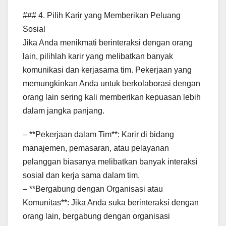
### 4. Pilih Karir yang Memberikan Peluang
Sosial
Jika Anda menikmati berinteraksi dengan orang
lain, pilihlah karir yang melibatkan banyak
komunikasi dan kerjasama tim. Pekerjaan yang
memungkinkan Anda untuk berkolaborasi dengan
orang lain sering kali memberikan kepuasan lebih
dalam jangka panjang.
– **Pekerjaan dalam Tim**: Karir di bidang
manajemen, pemasaran, atau pelayanan
pelanggan biasanya melibatkan banyak interaksi
sosial dan kerja sama dalam tim.
– **Bergabung dengan Organisasi atau
Komunitas**: Jika Anda suka berinteraksi dengan
orang lain, bergabung dengan organisasi