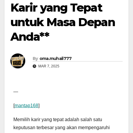
Karir yang Tepat
untuk Masa Depan
Anda**
By
oma.muhali777
MAR 7, 2025
—
[
mantap168
]
Memilih karir yang tepat adalah salah satu
keputusan terbesar yang akan mempengaruhi