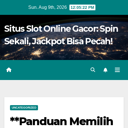
Skip
Sun. Aug 9th, 2026
12:05:23 PM
to
content
Situs Slot Online Gacor: Spin
Sekali, Jackpot Bisa Pecah!
UNCATEGORIZED
**Panduan Memilih