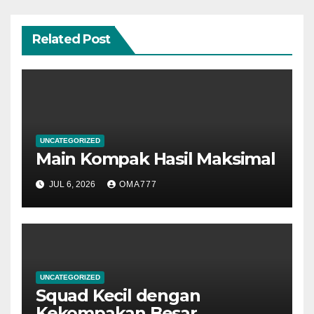
Related Post
UNCATEGORIZED
Main Kompak Hasil Maksimal
JUL 6, 2026
OMA777
UNCATEGORIZED
Squad Kecil dengan
Kekompakan Besar