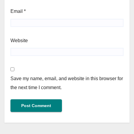
Email
*
Website
Save my name, email, and website in this browser for
the next time I comment.