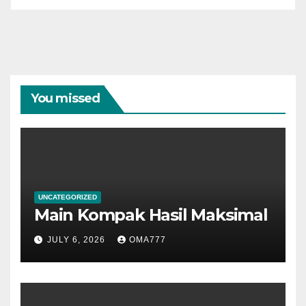
You missed
UNCATEGORIZED
Main Kompak Hasil Maksimal
JULY 6, 2026
OMA777