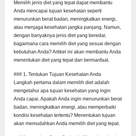
Memilih jenis diet yang tepat dapat membantu
Anda mencapai tujuan kesehatan seperti
menurunkan berat badan, meningkatkan energi,
atau menjaga kesehatan jangka panjang. Namun,
dengan banyaknya jenis diet yang beredar,
bagaimana cara memilih diet yang sesuai dengan
kebutuhan Anda? Artikel ini akan membantu Anda
menentukan diet yang tepat dan bermanfaat.
### 1. Tentukan Tujuan Kesehatan Anda
Langkah pertama dalam memilih diet adalah
mengetahui apa tujuan kesehatan yang ingin
Anda capai. Apakah Anda ingin menurunkan berat
badan, meningkatkan energi, atau memperbaiki
kondisi kesehatan tertentu? Menentukan tujuan
akan memudahkan Anda memilih diet yang tepat.