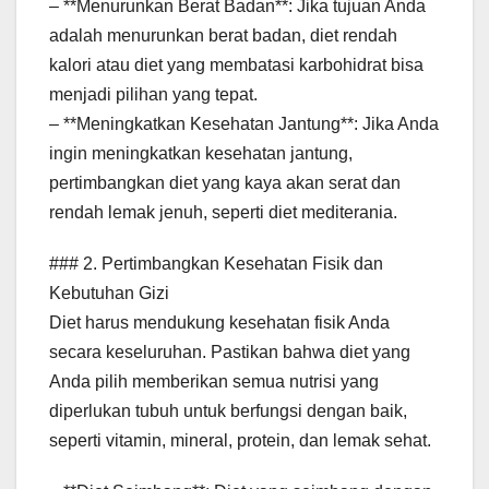
– **Menurunkan Berat Badan**: Jika tujuan Anda
adalah menurunkan berat badan, diet rendah
kalori atau diet yang membatasi karbohidrat bisa
menjadi pilihan yang tepat.
– **Meningkatkan Kesehatan Jantung**: Jika Anda
ingin meningkatkan kesehatan jantung,
pertimbangkan diet yang kaya akan serat dan
rendah lemak jenuh, seperti diet mediterania.
### 2. Pertimbangkan Kesehatan Fisik dan
Kebutuhan Gizi
Diet harus mendukung kesehatan fisik Anda
secara keseluruhan. Pastikan bahwa diet yang
Anda pilih memberikan semua nutrisi yang
diperlukan tubuh untuk berfungsi dengan baik,
seperti vitamin, mineral, protein, dan lemak sehat.