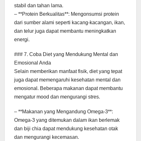
stabil dan tahan lama.
– **Protein Berkualitas**: Mengonsumsi protein
dari sumber alami seperti kacang-kacangan, ikan,
dan telur juga dapat membantu meningkatkan
energi.
### 7. Coba Diet yang Mendukung Mental dan
Emosional Anda
Selain memberikan manfaat fisik, diet yang tepat
juga dapat memengaruhi kesehatan mental dan
emosional. Beberapa makanan dapat membantu
mengatur mood dan mengurangi stres.
– **Makanan yang Mengandung Omega-3**:
Omega-3 yang ditemukan dalam ikan berlemak
dan biji chia dapat mendukung kesehatan otak
dan mengurangi kecemasan.