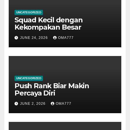
UNCATEGORIZED
Squad Kecil dengan
Kekompakan Besar
JUNE 24, 2026
OMA777
UNCATEGORIZED
Push Rank Biar Makin
Percaya Diri
JUNE 2, 2026
OMA777