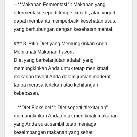
– **Makanan Fermentasi**: Makanan yang
difermentasi, seperti tempe, kimchi, atau yogurt,
dapat membantu memperbaiki kesehatan usus,
yang berhubungan dengan kesehatan mental.
### 8. Pilih Diet yang Memungkinkan Anda
Menikmati Makanan Favorit
Diet yang berkelanjutan adalah yang
memungkinkan Anda untuk tetap menikmati
makanan favorit Anda dalam jumlah moderat,
tanpa merasa tertekan atau kehilangan
kebebasan.
– **Diet Fleksibel**: Diet seperti “flexitarian”
memungkinkan Anda untuk menikmati makanan
yang Anda suka sambil tetap menjaga
keseimbangan makanan yang sehat.