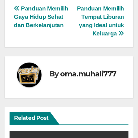
Post
Panduan Memilih
Panduan Memilih
Gaya Hidup Sehat
Tempat Liburan
navigation
dan Berkelanjutan
yang Ideal untuk
Keluarga
By
oma.muhali777
Related Post