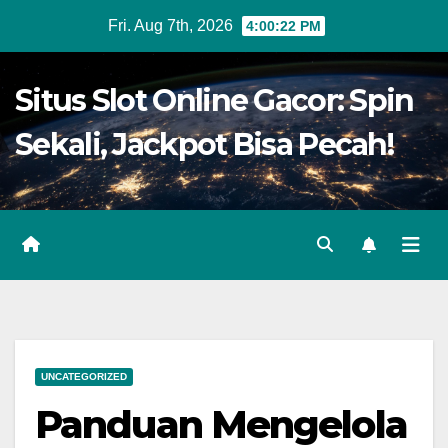
Skip
Fri. Aug 7th, 2026
4:00:23 PM
to
content
Situs Slot Online Gacor: Spin
Sekali, Jackpot Bisa Pecah!
UNCATEGORIZED
Panduan Mengelola