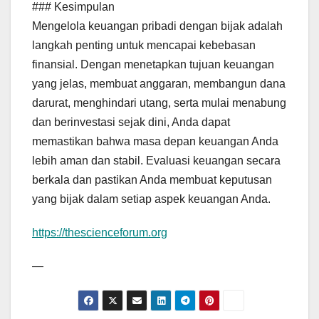
### Kesimpulan
Mengelola keuangan pribadi dengan bijak adalah
langkah penting untuk mencapai kebebasan
finansial. Dengan menetapkan tujuan keuangan
yang jelas, membuat anggaran, membangun dana
darurat, menghindari utang, serta mulai menabung
dan berinvestasi sejak dini, Anda dapat
memastikan bahwa masa depan keuangan Anda
lebih aman dan stabil. Evaluasi keuangan secara
berkala dan pastikan Anda membuat keputusan
yang bijak dalam setiap aspek keuangan Anda.
https://thescienceforum.org
—