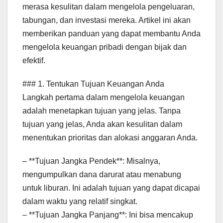
merasa kesulitan dalam mengelola pengeluaran,
tabungan, dan investasi mereka. Artikel ini akan
memberikan panduan yang dapat membantu Anda
mengelola keuangan pribadi dengan bijak dan
efektif.
### 1. Tentukan Tujuan Keuangan Anda
Langkah pertama dalam mengelola keuangan
adalah menetapkan tujuan yang jelas. Tanpa
tujuan yang jelas, Anda akan kesulitan dalam
menentukan prioritas dan alokasi anggaran Anda.
– **Tujuan Jangka Pendek**: Misalnya,
mengumpulkan dana darurat atau menabung
untuk liburan. Ini adalah tujuan yang dapat dicapai
dalam waktu yang relatif singkat.
– **Tujuan Jangka Panjang**: Ini bisa mencakup