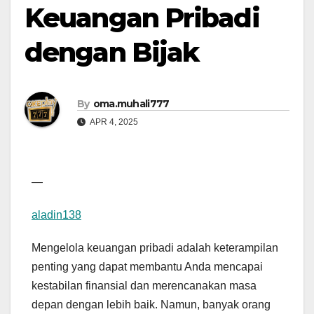
Keuangan Pribadi
dengan Bijak
By
oma.muhali777
APR 4, 2025
—
aladin138
Mengelola keuangan pribadi adalah keterampilan
penting yang dapat membantu Anda mencapai
kestabilan finansial dan merencanakan masa
depan dengan lebih baik. Namun, banyak orang