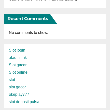
Recent Comments
No comments to show.
Slot login
aladin link
Slot gacor
Slot online
slot
slot gacor
okeplay777
slot deposit pulsa