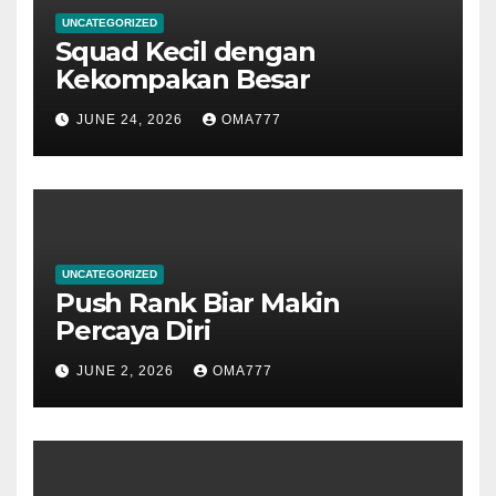
UNCATEGORIZED
Squad Kecil dengan
Kekompakan Besar
JUNE 24, 2026
OMA777
UNCATEGORIZED
Push Rank Biar Makin
Percaya Diri
JUNE 2, 2026
OMA777