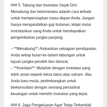
### 5. Tabung dan Investasi Sejak Dini
Menabung dan berinvestasi adalah cara terbaik
untuk mempersiapkan masa depan Anda. Jangan
hanya mengandalkan gaji bulanan, tetapi mulai
investasikan uang Anda untuk mendapatkan
pengembalian jangka panjang.
– **Menabung**: Alokasikan sebagian pendapatan
Anda setiap bulan ke dalam tabungan untuk
tujuan jangka pendek dan darurat.
– **Investasi**: Mulailah dengan investasi yang
lebih aman seperti reksa dana atau saham. Jika
Anda baru mulai, pertimbangkan untuk
berkonsultasi dengan seorang penasihat
keuangan untuk memilih investasi yang tepat.
### 6. Jaga Pengeluaran Agar Tetap Terkendali