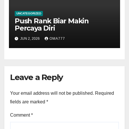
UNCATEGORIZED
Push Rank Biar Makin
Percaya Diri
JUN 2, 2026
OMA777
Leave a Reply
Your email address will not be published.
Required
fields are marked
*
Comment
*