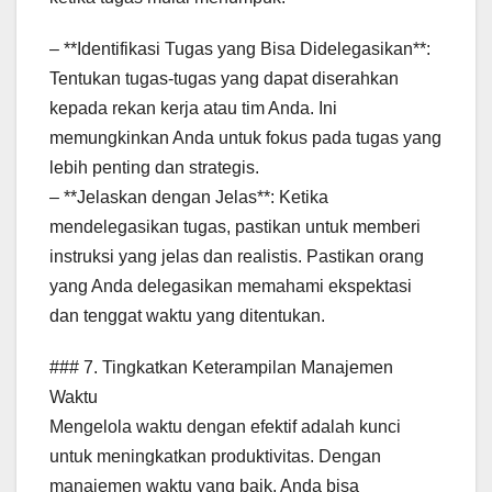
– **Identifikasi Tugas yang Bisa Didelegasikan**:
Tentukan tugas-tugas yang dapat diserahkan
kepada rekan kerja atau tim Anda. Ini
memungkinkan Anda untuk fokus pada tugas yang
lebih penting dan strategis.
– **Jelaskan dengan Jelas**: Ketika
mendelegasikan tugas, pastikan untuk memberi
instruksi yang jelas dan realistis. Pastikan orang
yang Anda delegasikan memahami ekspektasi
dan tenggat waktu yang ditentukan.
### 7. Tingkatkan Keterampilan Manajemen
Waktu
Mengelola waktu dengan efektif adalah kunci
untuk meningkatkan produktivitas. Dengan
manajemen waktu yang baik, Anda bisa