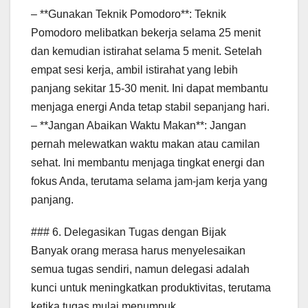
– **Gunakan Teknik Pomodoro**: Teknik
Pomodoro melibatkan bekerja selama 25 menit
dan kemudian istirahat selama 5 menit. Setelah
empat sesi kerja, ambil istirahat yang lebih
panjang sekitar 15-30 menit. Ini dapat membantu
menjaga energi Anda tetap stabil sepanjang hari.
– **Jangan Abaikan Waktu Makan**: Jangan
pernah melewatkan waktu makan atau camilan
sehat. Ini membantu menjaga tingkat energi dan
fokus Anda, terutama selama jam-jam kerja yang
panjang.
### 6. Delegasikan Tugas dengan Bijak
Banyak orang merasa harus menyelesaikan
semua tugas sendiri, namun delegasi adalah
kunci untuk meningkatkan produktivitas, terutama
ketika tugas mulai menumpuk.