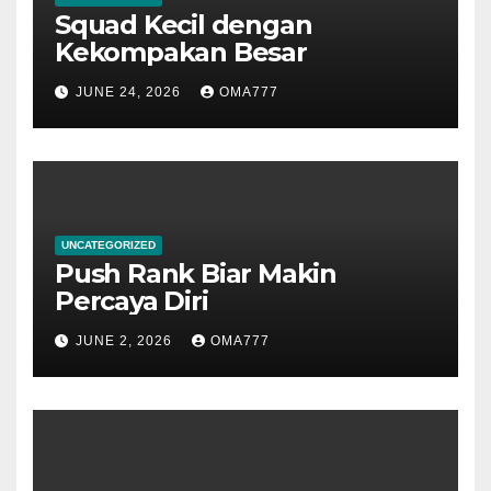
Squad Kecil dengan
Kekompakan Besar
JUNE 24, 2026
OMA777
UNCATEGORIZED
Push Rank Biar Makin
Percaya Diri
JUNE 2, 2026
OMA777