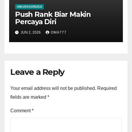
UNCATEGORIZED
Push Rank Biar Makin
Percaya Diri
JUN 2, 2026
OMA777
Leave a Reply
Your email address will not be published.
Required
fields are marked
*
Comment
*