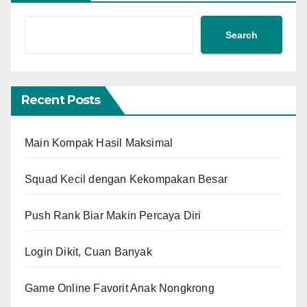
Search
Recent Posts
Main Kompak Hasil Maksimal
Squad Kecil dengan Kekompakan Besar
Push Rank Biar Makin Percaya Diri
Login Dikit, Cuan Banyak
Game Online Favorit Anak Nongkrong