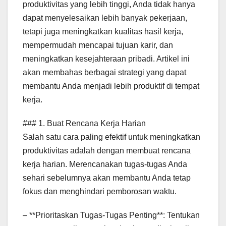
produktivitas yang lebih tinggi, Anda tidak hanya
dapat menyelesaikan lebih banyak pekerjaan,
tetapi juga meningkatkan kualitas hasil kerja,
mempermudah mencapai tujuan karir, dan
meningkatkan kesejahteraan pribadi. Artikel ini
akan membahas berbagai strategi yang dapat
membantu Anda menjadi lebih produktif di tempat
kerja.
### 1. Buat Rencana Kerja Harian
Salah satu cara paling efektif untuk meningkatkan
produktivitas adalah dengan membuat rencana
kerja harian. Merencanakan tugas-tugas Anda
sehari sebelumnya akan membantu Anda tetap
fokus dan menghindari pemborosan waktu.
– **Prioritaskan Tugas-Tugas Penting**: Tentukan