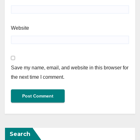
Website
Save my name, email, and website in this browser for
the next time I comment.
Search