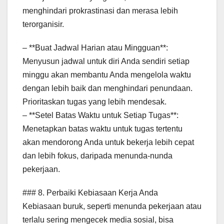
menghindari prokrastinasi dan merasa lebih
terorganisir.
– **Buat Jadwal Harian atau Mingguan**:
Menyusun jadwal untuk diri Anda sendiri setiap
minggu akan membantu Anda mengelola waktu
dengan lebih baik dan menghindari penundaan.
Prioritaskan tugas yang lebih mendesak.
– **Setel Batas Waktu untuk Setiap Tugas**:
Menetapkan batas waktu untuk tugas tertentu
akan mendorong Anda untuk bekerja lebih cepat
dan lebih fokus, daripada menunda-nunda
pekerjaan.
### 8. Perbaiki Kebiasaan Kerja Anda
Kebiasaan buruk, seperti menunda pekerjaan atau
terlalu sering mengecek media sosial, bisa