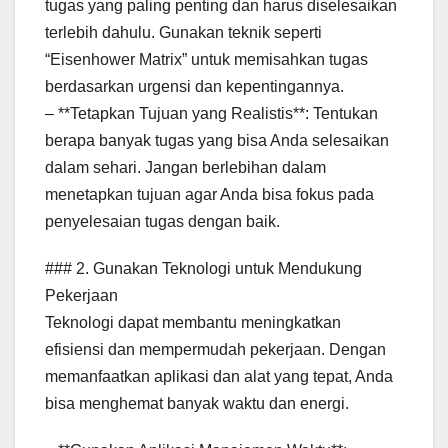
tugas yang paling penting dan harus diselesaikan
terlebih dahulu. Gunakan teknik seperti
“Eisenhower Matrix” untuk memisahkan tugas
berdasarkan urgensi dan kepentingannya.
– **Tetapkan Tujuan yang Realistis**: Tentukan
berapa banyak tugas yang bisa Anda selesaikan
dalam sehari. Jangan berlebihan dalam
menetapkan tujuan agar Anda bisa fokus pada
penyelesaian tugas dengan baik.
### 2. Gunakan Teknologi untuk Mendukung
Pekerjaan
Teknologi dapat membantu meningkatkan
efisiensi dan mempermudah pekerjaan. Dengan
memanfaatkan aplikasi dan alat yang tepat, Anda
bisa menghemat banyak waktu dan energi.