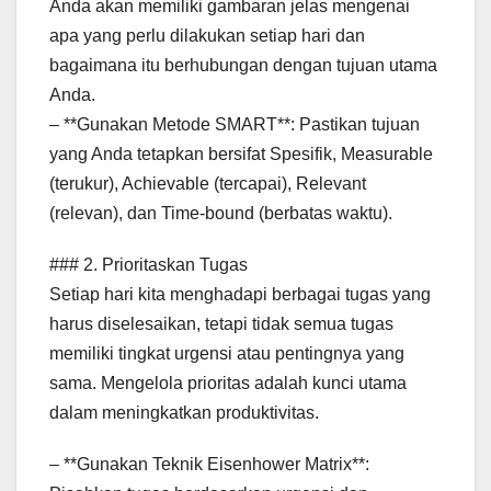
Anda akan memiliki gambaran jelas mengenai
apa yang perlu dilakukan setiap hari dan
bagaimana itu berhubungan dengan tujuan utama
Anda.
– **Gunakan Metode SMART**: Pastikan tujuan
yang Anda tetapkan bersifat Spesifik, Measurable
(terukur), Achievable (tercapai), Relevant
(relevan), dan Time-bound (berbatas waktu).
### 2. Prioritaskan Tugas
Setiap hari kita menghadapi berbagai tugas yang
harus diselesaikan, tetapi tidak semua tugas
memiliki tingkat urgensi atau pentingnya yang
sama. Mengelola prioritas adalah kunci utama
dalam meningkatkan produktivitas.
– **Gunakan Teknik Eisenhower Matrix**: