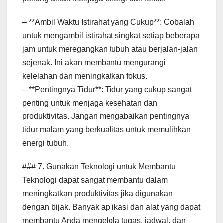
– **Ambil Waktu Istirahat yang Cukup**: Cobalah
untuk mengambil istirahat singkat setiap beberapa
jam untuk meregangkan tubuh atau berjalan-jalan
sejenak. Ini akan membantu mengurangi
kelelahan dan meningkatkan fokus.
– **Pentingnya Tidur**: Tidur yang cukup sangat
penting untuk menjaga kesehatan dan
produktivitas. Jangan mengabaikan pentingnya
tidur malam yang berkualitas untuk memulihkan
energi tubuh.
### 7. Gunakan Teknologi untuk Membantu
Teknologi dapat sangat membantu dalam
meningkatkan produktivitas jika digunakan
dengan bijak. Banyak aplikasi dan alat yang dapat
membantu Anda mengelola tugas, jadwal, dan