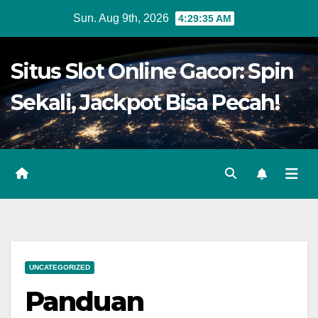
Skip
Sun. Aug 9th, 2026
4:29:35 AM
to
content
Situs Slot Online Gacor: Spin
Sekali, Jackpot Bisa Pecah!
UNCATEGORIZED
Panduan