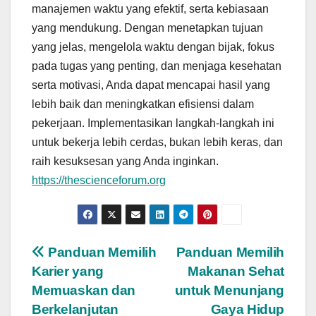
manajemen waktu yang efektif, serta kebiasaan
yang mendukung. Dengan menetapkan tujuan
yang jelas, mengelola waktu dengan bijak, fokus
pada tugas yang penting, dan menjaga kesehatan
serta motivasi, Anda dapat mencapai hasil yang
lebih baik dan meningkatkan efisiensi dalam
pekerjaan. Implementasikan langkah-langkah ini
untuk bekerja lebih cerdas, bukan lebih keras, dan
raih kesuksesan yang Anda inginkan.
https://thescienceforum.org
Post
Panduan Memilih
Panduan Memilih
Karier yang
Makanan Sehat
navigation
Memuaskan dan
untuk Menunjang
Berkelanjutan
Gaya Hidup