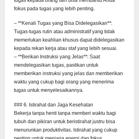
tugas kepada orang lain bisa membantu Anda
fokus pada tugas yang lebih penting.
– **Kenali Tugas yang Bisa Didelegasikan**:
Tugas-tugas rutin atau administratif yang tidak
memerlukan keahlian khusus dapat didelegasikan
kepada rekan kerja atau staf yang lebih sesuai.
– **Berikan Instruksi yang Jelas**: Saat
mendelegasikan tugas, pastikan untuk
memberikan instruksi yang jelas dan memberikan
waktu yang cukup bagi orang yang menerima
tugas untuk menyelesaikannya.
### 6. Istirahat dan Jaga Kesehatan
Bekerja tanpa henti tanpa memberi waktu bagi
tubuh dan pikiran untuk beristirahat justru bisa
menurunkan produktivitas. Istirahat yang cukup
penting untuk menjaga energi dan fokus.