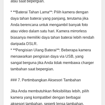
atau saat bepergian.
* **Baterai Tahan Lama**: Pilih kamera dengan
daya tahan baterai yang panjang, terutama jika
Anda berencana untuk mengambil banyak foto
atau video dalam satu hari. Kamera mirrorless
biasanya memiliki daya tahan baterai lebih rendah
daripada DSLR.
* **Pengisian Ulang Baterai**: Beberapa kamera
menawarkan pengisian daya via USB, yang
sangat berguna jika Anda tidak membawa charger
tambahan saat bepergian.
### 7. Pertimbangkan Aksesori Tambahan
Jika Anda membutuhkan fleksibilitas lebih, pilih
kamera yang kompatibel dengan berbagai
aksesori tambahan, seperti lensa tambahan,