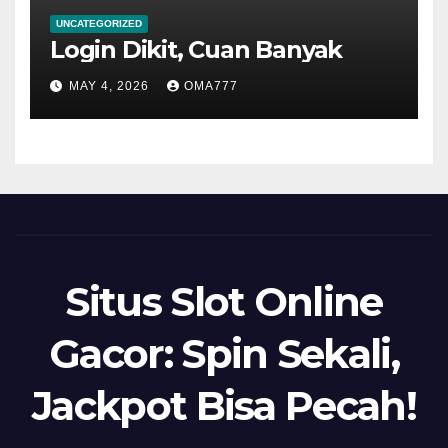
UNCATEGORIZED
Login Dikit, Cuan Banyak
MAY 4, 2026
OMA777
Situs Slot Online
Gacor: Spin Sekali,
Jackpot Bisa Pecah!