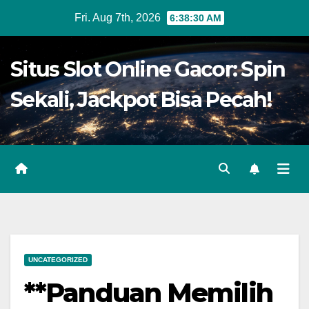
Skip
Fri. Aug 7th, 2026
6:38:31 AM
to
content
Situs Slot Online Gacor: Spin
Sekali, Jackpot Bisa Pecah!
UNCATEGORIZED
**Panduan Memilih