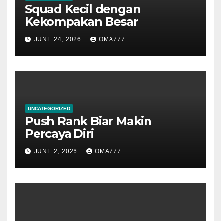
Squad Kecil dengan
Kekompakan Besar
JUNE 24, 2026
OMA777
UNCATEGORIZED
Push Rank Biar Makin
Percaya Diri
JUNE 2, 2026
OMA777