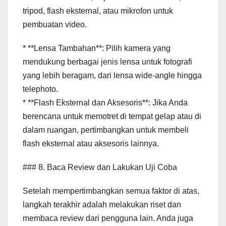
tripod, flash eksternal, atau mikrofon untuk
pembuatan video.
* **Lensa Tambahan**: Pilih kamera yang
mendukung berbagai jenis lensa untuk fotografi
yang lebih beragam, dari lensa wide-angle hingga
telephoto.
* **Flash Eksternal dan Aksesoris**: Jika Anda
berencana untuk memotret di tempat gelap atau di
dalam ruangan, pertimbangkan untuk membeli
flash eksternal atau aksesoris lainnya.
### 8. Baca Review dan Lakukan Uji Coba
Setelah mempertimbangkan semua faktor di atas,
langkah terakhir adalah melakukan riset dan
membaca review dari pengguna lain. Anda juga