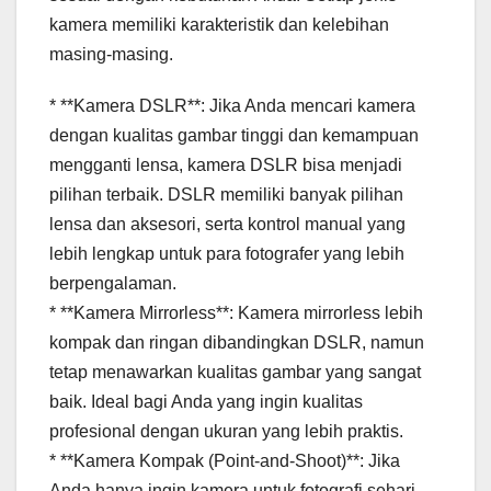
kamera memiliki karakteristik dan kelebihan
masing-masing.
* **Kamera DSLR**: Jika Anda mencari kamera
dengan kualitas gambar tinggi dan kemampuan
mengganti lensa, kamera DSLR bisa menjadi
pilihan terbaik. DSLR memiliki banyak pilihan
lensa dan aksesori, serta kontrol manual yang
lebih lengkap untuk para fotografer yang lebih
berpengalaman.
* **Kamera Mirrorless**: Kamera mirrorless lebih
kompak dan ringan dibandingkan DSLR, namun
tetap menawarkan kualitas gambar yang sangat
baik. Ideal bagi Anda yang ingin kualitas
profesional dengan ukuran yang lebih praktis.
* **Kamera Kompak (Point-and-Shoot)**: Jika
Anda hanya ingin kamera untuk fotografi sehari-