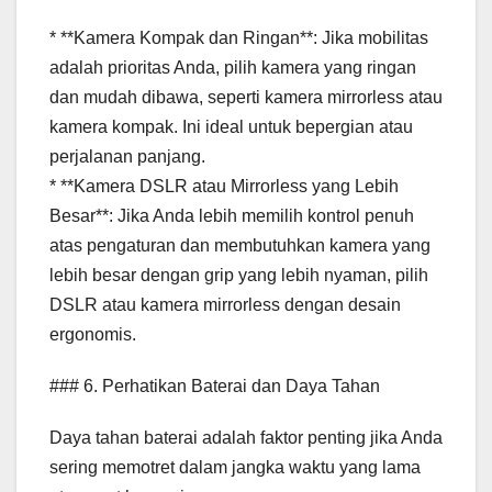
* **Kamera Kompak dan Ringan**: Jika mobilitas
adalah prioritas Anda, pilih kamera yang ringan
dan mudah dibawa, seperti kamera mirrorless atau
kamera kompak. Ini ideal untuk bepergian atau
perjalanan panjang.
* **Kamera DSLR atau Mirrorless yang Lebih
Besar**: Jika Anda lebih memilih kontrol penuh
atas pengaturan dan membutuhkan kamera yang
lebih besar dengan grip yang lebih nyaman, pilih
DSLR atau kamera mirrorless dengan desain
ergonomis.
### 6. Perhatikan Baterai dan Daya Tahan
Daya tahan baterai adalah faktor penting jika Anda
sering memotret dalam jangka waktu yang lama