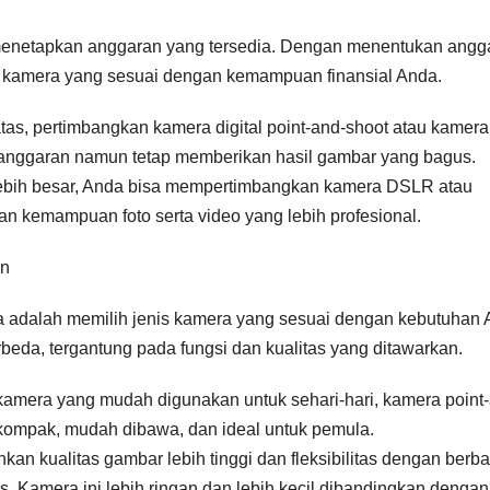
enetapkan anggaran yang tersedia. Dengan menentukan angg
 kamera yang sesuai dengan kemampuan finansial Anda.
atas, pertimbangkan kamera digital point-and-shoot atau kamera
ah anggaran namun tetap memberikan hasil gambar yang bagus.
 lebih besar, Anda bisa mempertimbangkan kamera DSLR atau
an kemampuan foto serta video yang lebih profesional.
an
a adalah memilih jenis kamera yang sesuai dengan kebutuhan 
erbeda, tergantung pada fungsi dan kualitas yang ditawarkan.
 kamera yang mudah digunakan untuk sehari-hari, kamera point
i kompak, mudah dibawa, dan ideal untuk pemula.
an kualitas gambar lebih tinggi dan fleksibilitas dengan berb
s. Kamera ini lebih ringan dan lebih kecil dibandingkan dengan