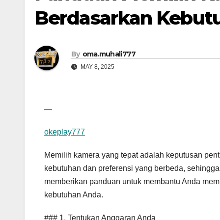
Berdasarkan Kebut
By
oma.muhali777
MAY 8, 2025
—
okeplay777
Memilih kamera yang tepat adalah keputusan pen
kebutuhan dan preferensi yang berbeda, sehingga 
memberikan panduan untuk membantu Anda memili
kebutuhan Anda.
### 1. Tentukan Anggaran Anda