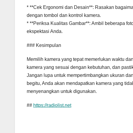
* **Cek Ergonomi dan Desain**: Rasakan bagaima
dengan tombol dan kontrol kamera.
* **Periksa Kualitas Gambar**: Ambil beberapa fo
ekspektasi Anda.
### Kesimpulan
Memilih kamera yang tepat memerlukan waktu dan 
kamera yang sesuai dengan kebutuhan, dan pastik
Jangan lupa untuk mempertimbangkan ukuran dan be
begitu, Anda akan mendapatkan kamera yang tid
menyenangkan untuk digunakan.
##
https://radiolist.net