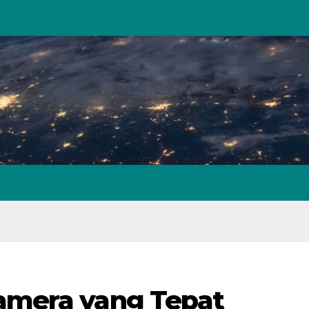
amera yang Tepat