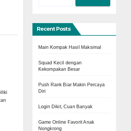
Recent Posts
Main Kompak Hasil Maksimal
Squad Kecil dengan
Kekompakan Besar
Push Rank Biar Makin Percaya
Diri
liki
kan
Login Dikit, Cuan Banyak
Game Online Favorit Anak
Nongkrong