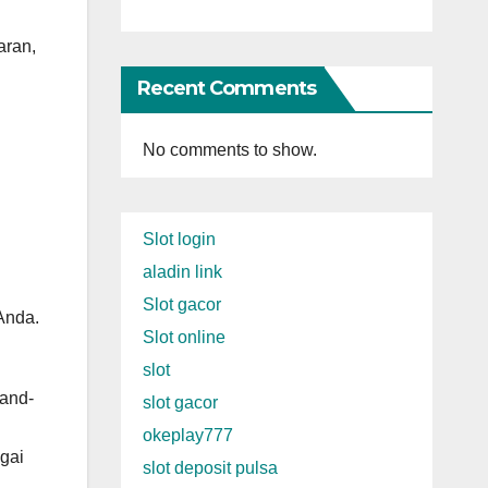
aran,
Recent Comments
No comments to show.
Slot login
aladin link
Slot gacor
Anda.
Slot online
slot
-and-
slot gacor
okeplay777
agai
slot deposit pulsa