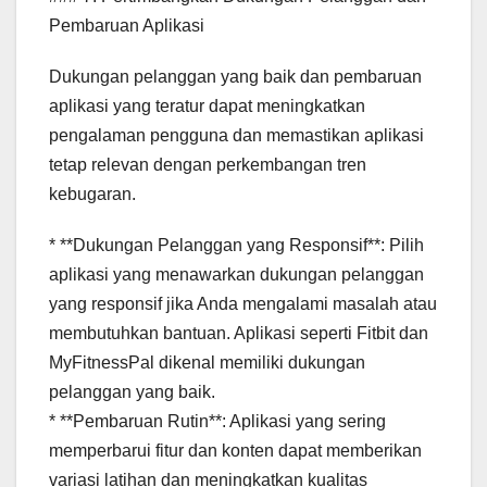
Pembaruan Aplikasi
Dukungan pelanggan yang baik dan pembaruan
aplikasi yang teratur dapat meningkatkan
pengalaman pengguna dan memastikan aplikasi
tetap relevan dengan perkembangan tren
kebugaran.
* **Dukungan Pelanggan yang Responsif**: Pilih
aplikasi yang menawarkan dukungan pelanggan
yang responsif jika Anda mengalami masalah atau
membutuhkan bantuan. Aplikasi seperti Fitbit dan
MyFitnessPal dikenal memiliki dukungan
pelanggan yang baik.
* **Pembaruan Rutin**: Aplikasi yang sering
memperbarui fitur dan konten dapat memberikan
variasi latihan dan meningkatkan kualitas