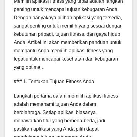
Memilih aplikasi fitness yang tepat adalah langkah
penting untuk mencapai tujuan kebugaran Anda.
Dengan banyaknya pilihan aplikasi yang tersedia,
sangat penting untuk memilih yang sesuai dengan
kebutuhan pribadi, tujuan fitness, dan gaya hidup
Anda. Artikel ini akan memberikan panduan untuk
membantu Anda memilih aplikasi fitness yang
tepat untuk mencapai kesehatan dan kebugaran
yang optimal.
### 1. Tentukan Tujuan Fitness Anda
Langkah pertama dalam memilih aplikasi fitness
adalah memahami tujuan Anda dalam
berolahraga. Setiap aplikasi biasanya
menawarkan fitur yang berbeda-beda, jadi
pastikan aplikasi yang Anda pilih dapat