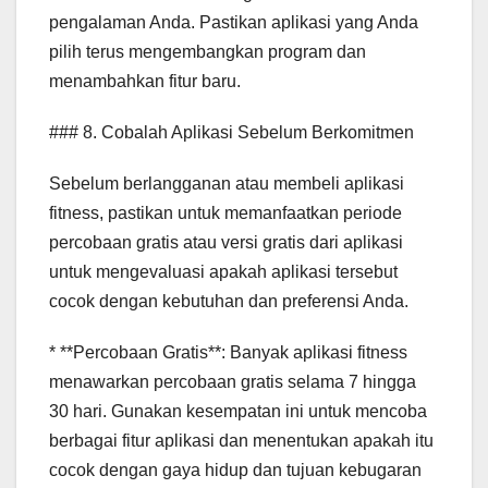
pengalaman Anda. Pastikan aplikasi yang Anda
pilih terus mengembangkan program dan
menambahkan fitur baru.
### 8. Cobalah Aplikasi Sebelum Berkomitmen
Sebelum berlangganan atau membeli aplikasi
fitness, pastikan untuk memanfaatkan periode
percobaan gratis atau versi gratis dari aplikasi
untuk mengevaluasi apakah aplikasi tersebut
cocok dengan kebutuhan dan preferensi Anda.
* **Percobaan Gratis**: Banyak aplikasi fitness
menawarkan percobaan gratis selama 7 hingga
30 hari. Gunakan kesempatan ini untuk mencoba
berbagai fitur aplikasi dan menentukan apakah itu
cocok dengan gaya hidup dan tujuan kebugaran