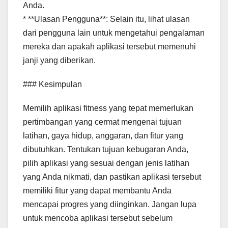
Anda.
* **Ulasan Pengguna**: Selain itu, lihat ulasan
dari pengguna lain untuk mengetahui pengalaman
mereka dan apakah aplikasi tersebut memenuhi
janji yang diberikan.
### Kesimpulan
Memilih aplikasi fitness yang tepat memerlukan
pertimbangan yang cermat mengenai tujuan
latihan, gaya hidup, anggaran, dan fitur yang
dibutuhkan. Tentukan tujuan kebugaran Anda,
pilih aplikasi yang sesuai dengan jenis latihan
yang Anda nikmati, dan pastikan aplikasi tersebut
memiliki fitur yang dapat membantu Anda
mencapai progres yang diinginkan. Jangan lupa
untuk mencoba aplikasi tersebut sebelum