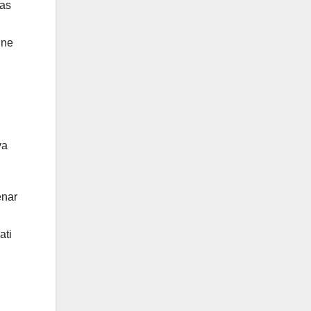
tas
ine
ya
enar
ati