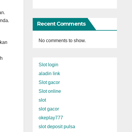
an.
Anda.
Recent Comments
No comments to show.
ukan
ih
Slot login
aladin link
Slot gacor
Slot online
slot
slot gacor
okeplay777
slot deposit pulsa