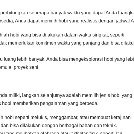
perhitungkan seberapa banyak waktu yang dapat Anda luangk
edia, Anda dapat memilih hobi yang realistis dengan jadwal 
lihlah hobi yang bisa dilakukan dalam waktu singkat, seperti
tidak memerlukan komitmen waktu yang panjang dan bisa dilak
tu luang lebih banyak, Anda bisa mengeksplorasi hobi yang leb
emulai proyek seni.
a miliki, langkah selanjutnya adalah memilih jenis hobi yang
nis hobi memberikan pengalaman yang berbeda.
alah hobi seperti melukis, menggambar, atau membuat kerajinan
i dan bisa dilakukan dengan berbagai bahan dan teknik.
obi yang melibatkan olahraga atau aktivitas fisik, seperti lari,