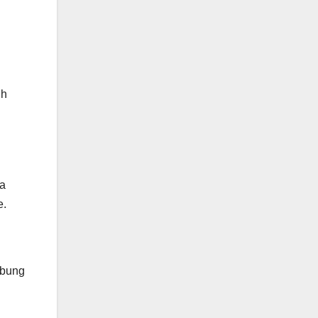
ih
ba
e.
abung