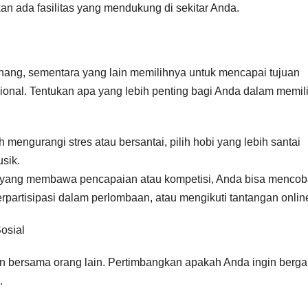
an ada fasilitas yang mendukung di sekitar Anda.
nang, sementara yang lain memilihnya untuk mencapai tujuan
sional. Tentukan apa yang lebih penting bagi Anda dalam memil
h mengurangi stres atau bersantai, pilih hobi yang lebih santai
sik.
bi yang membawa pencapaian atau kompetisi, Anda bisa menco
berpartisipasi dalam perlombaan, atau mengikuti tantangan onlin
osial
kan bersama orang lain. Pertimbangkan apakah Anda ingin berg
.