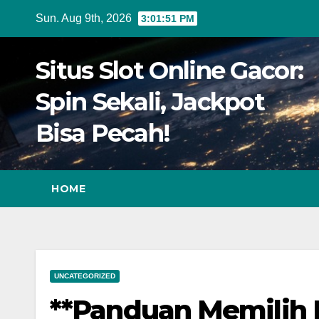
Skip
Sun. Aug 9th, 2026
3:01:52 PM
to
content
Situs Slot Online Gacor:
Spin Sekali, Jackpot
Bisa Pecah!
HOME
UNCATEGORIZED
**Panduan Memilih 