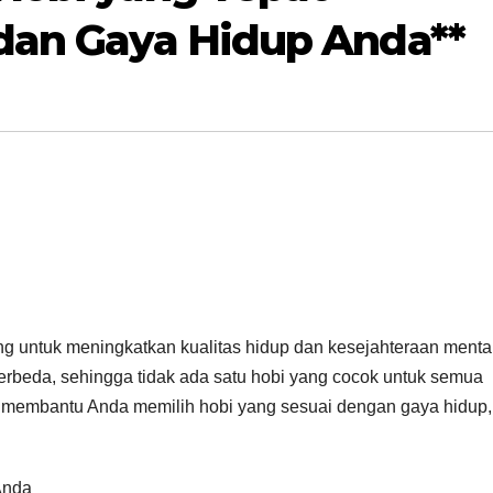
dan Gaya Hidup Anda**
ng untuk meningkatkan kualitas hidup dan kesejahteraan mental
berbeda, sehingga tidak ada satu hobi yang cocok untuk semua
k membantu Anda memilih hobi yang sesuai dengan gaya hidup,
Anda