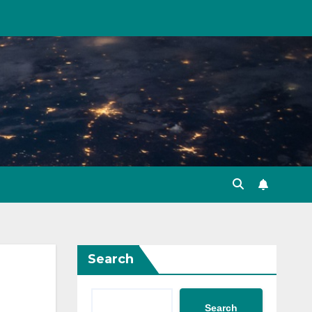
Search
Search