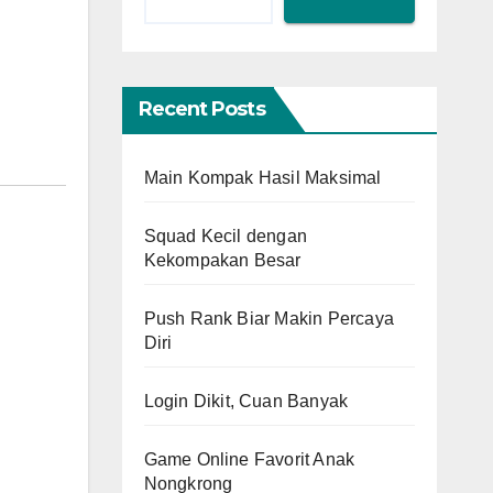
Recent Posts
Main Kompak Hasil Maksimal
Squad Kecil dengan
Kekompakan Besar
Push Rank Biar Makin Percaya
Diri
Login Dikit, Cuan Banyak
Game Online Favorit Anak
Nongkrong