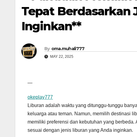
Tepat Berdasarkan 
Inginkan**
By
oma.muhali777
MAY 22, 2025
—
okeplay777
Liburan adalah waktu yang ditunggu-tunggu bany
keluarga atau teman. Namun, memilih destinasi lib
memiliki preferensi dan kebutuhan yang berbeda. 
sesuai dengan jenis liburan yang Anda inginkan.