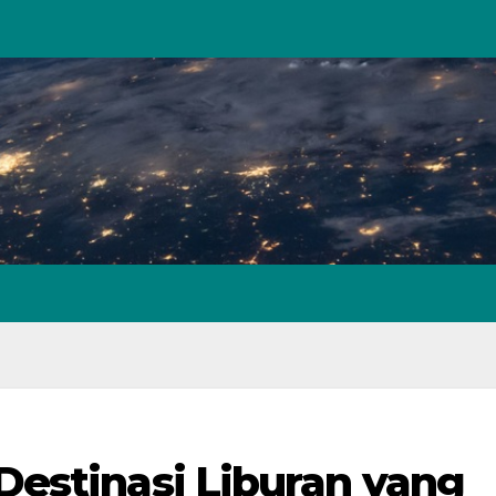
Destinasi Liburan yang