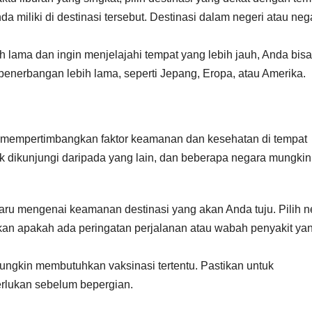
 miliki di destinasi tersebut. Destinasi dalam negeri atau neg
ih lama dan ingin menjelajahi tempat yang lebih jauh, Anda bisa
penerbangan lebih lama, seperti Jepang, Eropa, atau Amerika.
a mempertimbangkan faktor keamanan dan kesehatan di tempat
k dikunjungi daripada yang lain, dan beberapa negara mungkin
rbaru mengenai keamanan destinasi yang akan Anda tuju. Pilih 
ikan apakah ada peringatan perjalanan atau wabah penyakit ya
ungkin membutuhkan vaksinasi tertentu. Pastikan untuk
rlukan sebelum bepergian.