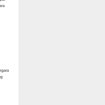
ara
negara
ng