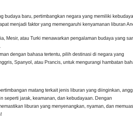
ntang budaya baru, pertimbangkan negara yang memiliki kebuday
 dapat menjadi faktor yang memengaruhi kenyamanan liburan An
ndia, Mesir, atau Turki menawarkan pengalaman budaya yang sa
.
man dengan bahasa tertentu, pilih destinasi di negara yang
ggris, Spanyol, atau Prancis, untuk mengurangi hambatan bah
ertimbangan matang terkait jenis liburan yang diinginkan, angg
r lain seperti jarak, keamanan, dan kebudayaan. Dengan
 memastikan liburan yang menyenangkan, nyaman, dan memuas
!