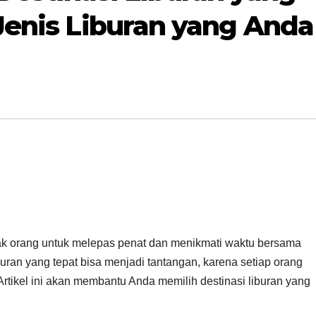
Jenis Liburan yang Anda
ak orang untuk melepas penat dan menikmati waktu bersama
uran yang tepat bisa menjadi tantangan, karena setiap orang
Artikel ini akan membantu Anda memilih destinasi liburan yang