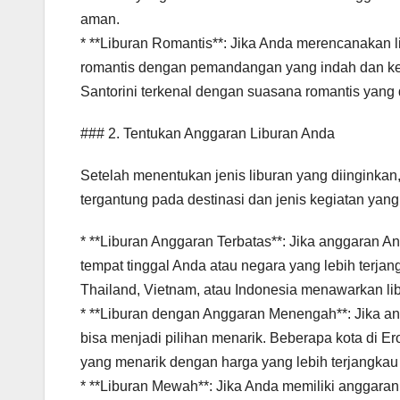
aman.
* **Liburan Romantis**: Jika Anda merencanakan
romantis dengan pemandangan yang indah dan kegia
Santorini terkenal dengan suasana romantis yang
### 2. Tentukan Anggaran Liburan Anda
Setelah menentukan jenis liburan yang diinginkan
tergantung pada destinasi dan jenis kegiatan yang
* **Liburan Anggaran Terbatas**: Jika anggaran A
tempat tinggal Anda atau negara yang lebih terjang
Thailand, Vietnam, atau Indonesia menawarkan l
* **Liburan dengan Anggaran Menengah**: Jika an
bisa menjadi pilihan menarik. Beberapa kota di E
yang menarik dengan harga yang lebih terjangkau 
* **Liburan Mewah**: Jika Anda memiliki anggara