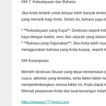
### 7. Kebudayaan dan Bahasa
Jika Anda tertarik untuk belajar lebih banyak te
yang menarik bagi Anda. Selain itu, bahasa juga
* **Kebudayaan yang Kaya**: Destinasi seperti I
kaya dengan tradisi, seni, dan sejarah yang dalam
* **Bahasa yang Digunakan**: Jika Anda lebih nya
menggunakan bahasa yang Anda kuasai, seperti In
### Kesimpulan
Memilih destinasi liburan yang tepat memerlukan p
cuaca, aktivitas yang tersedia, serta faktor-fakto
mempertimbangkan semua faktor ini, Anda dapat
Nikmati perjalanan Anda dan buat kenangan indah
https://okeplay777resmi.com