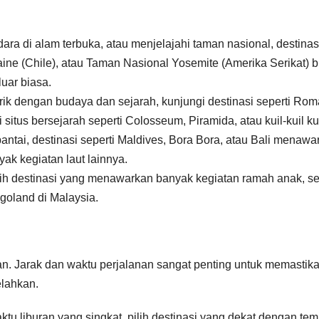
ndara di alam terbuka, atau menjelajahi taman nasional, destinas
Paine (Chile), atau Taman Nasional Yosemite (Amerika Serikat) b
uar biasa.
tarik dengan budaya dan sejarah, kunjungi destinasi seperti Rom
 situs bersejarah seperti Colosseum, Piramida, atau kuil-kuil k
 pantai, destinasi seperti Maldives, Bora Bora, atau Bali menawa
ak kegiatan laut lainnya.
 pilih destinasi yang menawarkan banyak kegiatan ramah anak, se
egoland di Malaysia.
n. Jarak dan waktu perjalanan sangat penting untuk memastik
elahkan.
ktu liburan yang singkat, pilih destinasi yang dekat dengan tem