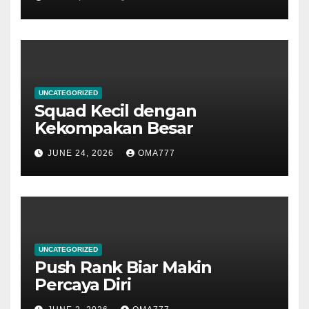
UNCATEGORIZED
Squad Kecil dengan
Kekompakan Besar
JUNE 24, 2026
OMA777
UNCATEGORIZED
Push Rank Biar Makin
Percaya Diri