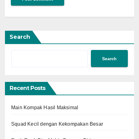
Search
Search
Recent Posts
Main Kompak Hasil Maksimal
Squad Kecil dengan Kekompakan Besar