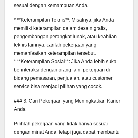
sesuai dengan kemampuan Anda.
* **Keterampilan Teknis**: Misalnya, jika Anda
memiliki keterampilan dalam desain grafis,
pengembangan perangkat lunak, atau keahlian
teknis lainnya, carilah pekerjaan yang
memanfaatkan keterampilan tersebut.
* **Keterampilan Sosial**: Jika Anda lebih suka
berinteraksi dengan orang lain, pekerjaan di
bidang pemasaran, penjualan, atau customer
service bisa menjadi pilihan yang cocok.
### 3. Cari Pekerjaan yang Meningkatkan Karier
Anda
Pilihlah pekerjaan yang tidak hanya sesuai
dengan minat Anda, tetapi juga dapat membantu