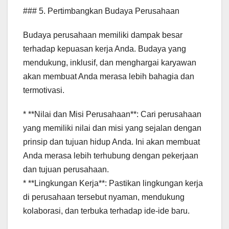
### 5. Pertimbangkan Budaya Perusahaan
Budaya perusahaan memiliki dampak besar
terhadap kepuasan kerja Anda. Budaya yang
mendukung, inklusif, dan menghargai karyawan
akan membuat Anda merasa lebih bahagia dan
termotivasi.
* **Nilai dan Misi Perusahaan**: Cari perusahaan
yang memiliki nilai dan misi yang sejalan dengan
prinsip dan tujuan hidup Anda. Ini akan membuat
Anda merasa lebih terhubung dengan pekerjaan
dan tujuan perusahaan.
* **Lingkungan Kerja**: Pastikan lingkungan kerja
di perusahaan tersebut nyaman, mendukung
kolaborasi, dan terbuka terhadap ide-ide baru.