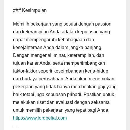
### Kesimpulan
Memilih pekerjaan yang sesuai dengan passion
dan keterampilan Anda adalah keputusan yang
dapat mempengaruhi kebahagiaan dan
kesejahteraan Anda dalam jangka panjang.
Dengan mengenali minat, keterampilan, dan
tujuan karier Anda, serta mempertimbangkan
faktor-faktor seperti keseimbangan kerja-hidup
dan budaya perusahaan, Anda akan menemukan
pekerjaan yang tidak hanya memberikan gaji yang
baik tetapi juga kepuasan pribadi. Pastikan untuk
melakukan riset dan evaluasi dengan seksama
untuk memilih pekerjaan yang tepat bagi Anda.
https://www.lordbelial.com
—