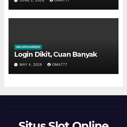
JUNE 2, 2026
OMA777
UNCATEGORIZED
Login Dikit, Cuan Banyak
MAY 4, 2026
OMA777
Situs Slot Online