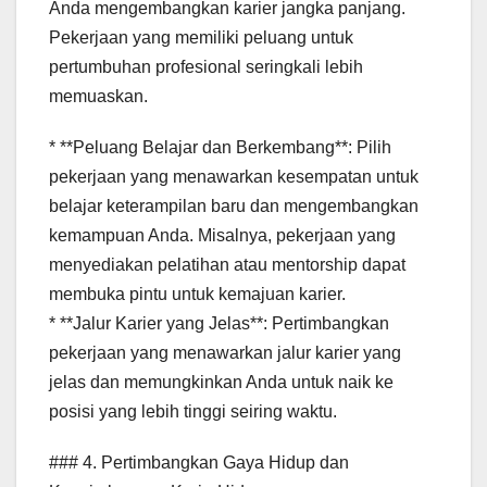
Anda mengembangkan karier jangka panjang.
Pekerjaan yang memiliki peluang untuk
pertumbuhan profesional seringkali lebih
memuaskan.
* **Peluang Belajar dan Berkembang**: Pilih
pekerjaan yang menawarkan kesempatan untuk
belajar keterampilan baru dan mengembangkan
kemampuan Anda. Misalnya, pekerjaan yang
menyediakan pelatihan atau mentorship dapat
membuka pintu untuk kemajuan karier.
* **Jalur Karier yang Jelas**: Pertimbangkan
pekerjaan yang menawarkan jalur karier yang
jelas dan memungkinkan Anda untuk naik ke
posisi yang lebih tinggi seiring waktu.
### 4. Pertimbangkan Gaya Hidup dan