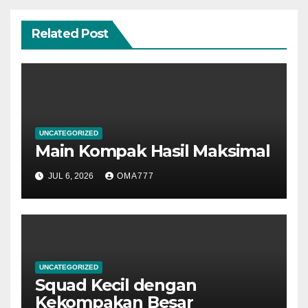
Related Post
UNCATEGORIZED
Main Kompak Hasil Maksimal
JUL 6, 2026
OMA777
UNCATEGORIZED
Squad Kecil dengan
Kekompakan Besar