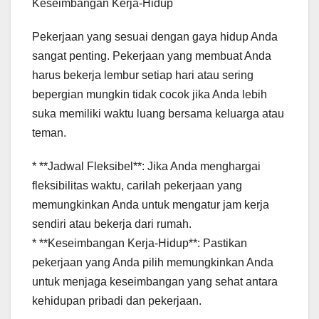
Keseimbangan Kerja-Hidup
Pekerjaan yang sesuai dengan gaya hidup Anda
sangat penting. Pekerjaan yang membuat Anda
harus bekerja lembur setiap hari atau sering
bepergian mungkin tidak cocok jika Anda lebih
suka memiliki waktu luang bersama keluarga atau
teman.
* **Jadwal Fleksibel**: Jika Anda menghargai
fleksibilitas waktu, carilah pekerjaan yang
memungkinkan Anda untuk mengatur jam kerja
sendiri atau bekerja dari rumah.
* **Keseimbangan Kerja-Hidup**: Pastikan
pekerjaan yang Anda pilih memungkinkan Anda
untuk menjaga keseimbangan yang sehat antara
kehidupan pribadi dan pekerjaan.