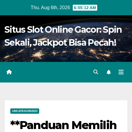
Skip
Thu. Aug 6th, 2026
6:55:13 AM
to
content
Situs Slot Online Gacor: Spin
Sekali, Jackpot Bisa Pecah!
UNCATEGORIZED
**Panduan Memilih