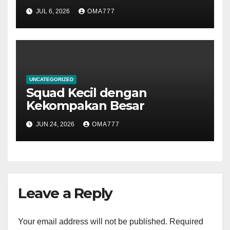
JUL 6, 2026
OMA777
UNCATEGORIZED
Squad Kecil dengan
Kekompakan Besar
JUN 24, 2026
OMA777
Leave a Reply
Your email address will not be published.
Required