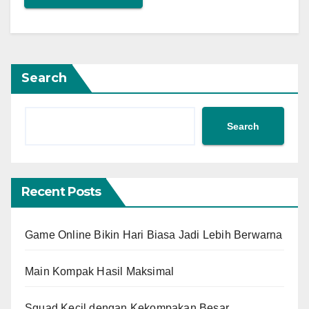
Search
Search
Recent Posts
Game Online Bikin Hari Biasa Jadi Lebih Berwarna
Main Kompak Hasil Maksimal
Squad Kecil dengan Kekompakan Besar