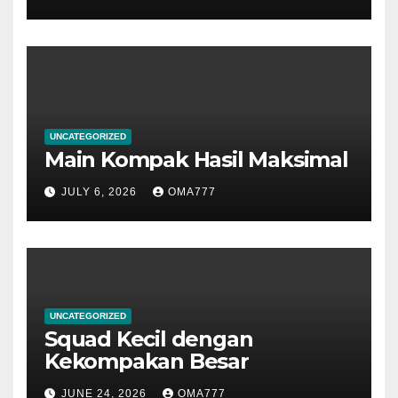
UNCATEGORIZED
Main Kompak Hasil Maksimal
JULY 6, 2026
OMA777
UNCATEGORIZED
Squad Kecil dengan
Kekompakan Besar
JUNE 24, 2026
OMA777