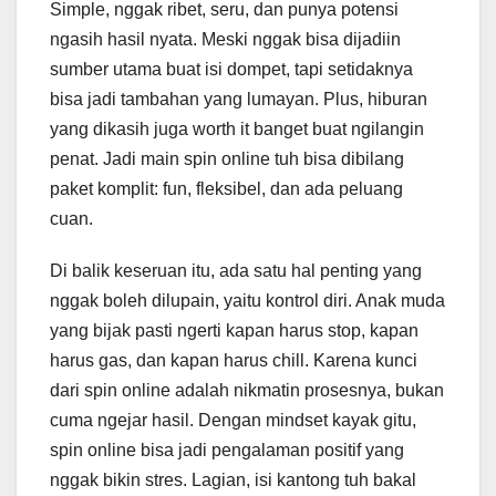
Simple, nggak ribet, seru, dan punya potensi
ngasih hasil nyata. Meski nggak bisa dijadiin
sumber utama buat isi dompet, tapi setidaknya
bisa jadi tambahan yang lumayan. Plus, hiburan
yang dikasih juga worth it banget buat ngilangin
penat. Jadi main spin online tuh bisa dibilang
paket komplit: fun, fleksibel, dan ada peluang
cuan.
Di balik keseruan itu, ada satu hal penting yang
nggak boleh dilupain, yaitu kontrol diri. Anak muda
yang bijak pasti ngerti kapan harus stop, kapan
harus gas, dan kapan harus chill. Karena kunci
dari spin online adalah nikmatin prosesnya, bukan
cuma ngejar hasil. Dengan mindset kayak gitu,
spin online bisa jadi pengalaman positif yang
nggak bikin stres. Lagian, isi kantong tuh bakal