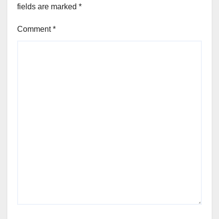
fields are marked
*
Comment
*