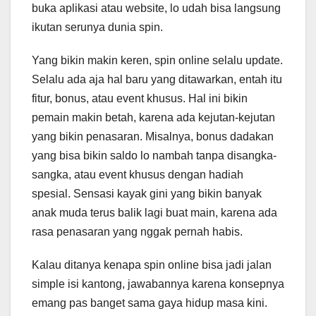
buka aplikasi atau website, lo udah bisa langsung
ikutan serunya dunia spin.
Yang bikin makin keren, spin online selalu update.
Selalu ada aja hal baru yang ditawarkan, entah itu
fitur, bonus, atau event khusus. Hal ini bikin
pemain makin betah, karena ada kejutan-kejutan
yang bikin penasaran. Misalnya, bonus dadakan
yang bisa bikin saldo lo nambah tanpa disangka-
sangka, atau event khusus dengan hadiah
spesial. Sensasi kayak gini yang bikin banyak
anak muda terus balik lagi buat main, karena ada
rasa penasaran yang nggak pernah habis.
Kalau ditanya kenapa spin online bisa jadi jalan
simple isi kantong, jawabannya karena konsepnya
emang pas banget sama gaya hidup masa kini.