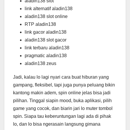
aladin138 slot
link alternatif aladin138
aladin138 slot online
RTP aladin138
link gacor aladin138
aladin138 slot gacor
link terbaru aladin138
pragmatic aladin138
aladin138 zeus
Jadi, kalau lo lagi nyari cara buat hiburan yang
gampang, fleksibel, tapi juga punya peluang bikin
kantong makin adem, spin online jelas bisa jadi
pilihan. Tinggal siapin mood, buka aplikasi, pilih
game yang cocok, dan biarin jari lo muter tombol
spin. Siapa tau keberuntungan lagi ada di pihak
lo, dan lo bisa ngerasain langsung gimana