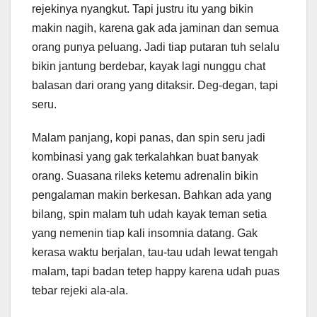
rejekinya nyangkut. Tapi justru itu yang bikin
makin nagih, karena gak ada jaminan dan semua
orang punya peluang. Jadi tiap putaran tuh selalu
bikin jantung berdebar, kayak lagi nunggu chat
balasan dari orang yang ditaksir. Deg-degan, tapi
seru.
Malam panjang, kopi panas, dan spin seru jadi
kombinasi yang gak terkalahkan buat banyak
orang. Suasana rileks ketemu adrenalin bikin
pengalaman makin berkesan. Bahkan ada yang
bilang, spin malam tuh udah kayak teman setia
yang nemenin tiap kali insomnia datang. Gak
kerasa waktu berjalan, tau-tau udah lewat tengah
malam, tapi badan tetep happy karena udah puas
tebar rejeki ala-ala.