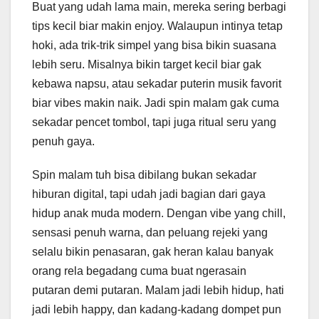
Buat yang udah lama main, mereka sering berbagi
tips kecil biar makin enjoy. Walaupun intinya tetap
hoki, ada trik-trik simpel yang bisa bikin suasana
lebih seru. Misalnya bikin target kecil biar gak
kebawa napsu, atau sekadar puterin musik favorit
biar vibes makin naik. Jadi spin malam gak cuma
sekadar pencet tombol, tapi juga ritual seru yang
penuh gaya.
Spin malam tuh bisa dibilang bukan sekadar
hiburan digital, tapi udah jadi bagian dari gaya
hidup anak muda modern. Dengan vibe yang chill,
sensasi penuh warna, dan peluang rejeki yang
selalu bikin penasaran, gak heran kalau banyak
orang rela begadang cuma buat ngerasain
putaran demi putaran. Malam jadi lebih hidup, hati
jadi lebih happy, dan kadang-kadang dompet pun