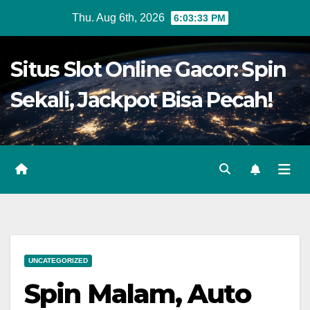
Skip
Thu. Aug 6th, 2026
6:03:34 PM
to
content
Situs Slot Online Gacor: Spin
Sekali, Jackpot Bisa Pecah!
UNCATEGORIZED
Spin Malam, Auto