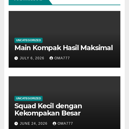
UNCATEGORIZED
Main Kompak Hasil Maksimal
JULY 6, 2026
OMA777
UNCATEGORIZED
Squad Kecil dengan
Kekompakan Besar
JUNE 24, 2026
OMA777