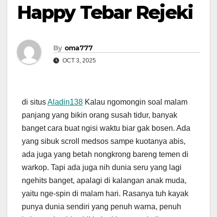
Happy Tebar Rejeki
By
oma777
OCT 3, 2025
di situs
Aladin138
Kalau ngomongin soal malam
panjang yang bikin orang susah tidur, banyak
banget cara buat ngisi waktu biar gak bosen. Ada
yang sibuk scroll medsos sampe kuotanya abis,
ada juga yang betah nongkrong bareng temen di
warkop. Tapi ada juga nih dunia seru yang lagi
ngehits banget, apalagi di kalangan anak muda,
yaitu nge-spin di malam hari. Rasanya tuh kayak
punya dunia sendiri yang penuh warna, penuh