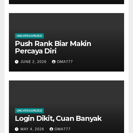
UNCATEGORIZED
Push Rank Biar Makin
Percaya Diri
JUNE 2, 2026
OMA777
UNCATEGORIZED
Login Dikit, Cuan Banyak
MAY 4, 2026
OMA777