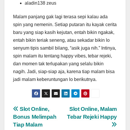
aladin138 zeus
Malam panjang gak lagi terasa sepi kalau ada
spin yang nemenin. Setiap putaran itu kayak cerita
baru yang siap kasih kejutan, entah bikin ngakak,
entah bikin teriak seneng, atau sekadar bikin lo
senyum tipis sambil bilang, “asik juga nih.” Intinya,
spin malam itu tentang happy vibes, tebar rejeki,
dan momen tak terlupakan yang selalu bikin
nagih. Jadi, siap-siap aja, karena tiap malam bisa
jadi malam keberuntungan lo berikutnya.
Post
Slot Online,
Slot Online, Malam
Bonus Melimpah
Tebar Rejeki Happy
navigation
Tiap Malam