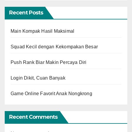
Recent Posts
Main Kompak Hasil Maksimal
Squad Kecil dengan Kekompakan Besar
Push Rank Biar Makin Percaya Diri
Login Dikit, Cuan Banyak
Game Online Favorit Anak Nongkrong
Recent Comments