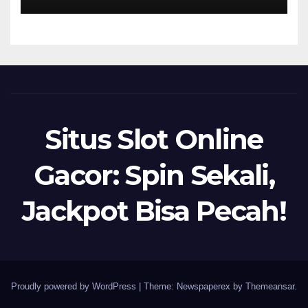
Situs Slot Online
Gacor: Spin Sekali,
Jackpot Bisa Pecah!
Proudly powered by WordPress
|
Theme: Newspaperex by
Themeansar
.