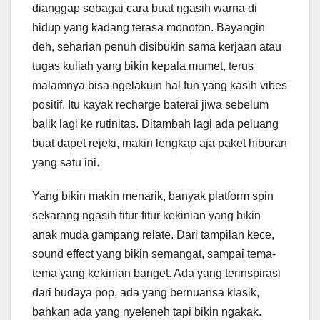
dianggap sebagai cara buat ngasih warna di
hidup yang kadang terasa monoton. Bayangin
deh, seharian penuh disibukin sama kerjaan atau
tugas kuliah yang bikin kepala mumet, terus
malamnya bisa ngelakuin hal fun yang kasih vibes
positif. Itu kayak recharge baterai jiwa sebelum
balik lagi ke rutinitas. Ditambah lagi ada peluang
buat dapet rejeki, makin lengkap aja paket hiburan
yang satu ini.
Yang bikin makin menarik, banyak platform spin
sekarang ngasih fitur-fitur kekinian yang bikin
anak muda gampang relate. Dari tampilan kece,
sound effect yang bikin semangat, sampai tema-
tema yang kekinian banget. Ada yang terinspirasi
dari budaya pop, ada yang bernuansa klasik,
bahkan ada yang nyeleneh tapi bikin ngakak.