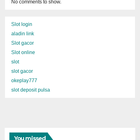
No comments to show.
Slot login
aladin link
Slot gacor
Slot online
slot
slot gacor
okeplay777
slot deposit pulsa
You missed