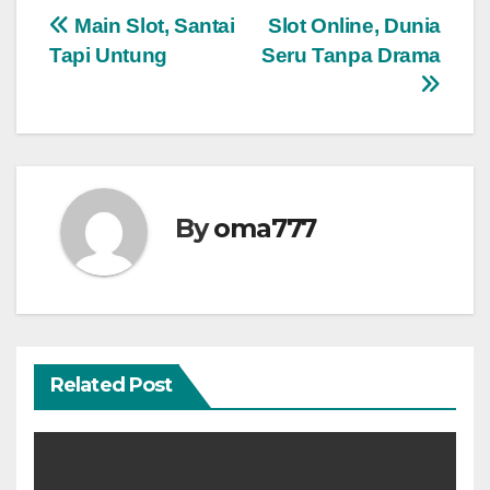
Post
Main Slot, Santai
Slot Online, Dunia
Tapi Untung
Seru Tanpa Drama
navigation
By
oma777
Related Post