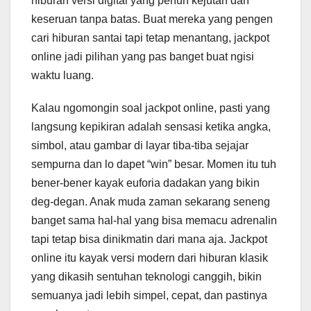
hiburan versi digital yang penuh kejutan dan
keseruan tanpa batas. Buat mereka yang pengen
cari hiburan santai tapi tetap menantang, jackpot
online jadi pilihan yang pas banget buat ngisi
waktu luang.
Kalau ngomongin soal jackpot online, pasti yang
langsung kepikiran adalah sensasi ketika angka,
simbol, atau gambar di layar tiba-tiba sejajar
sempurna dan lo dapet “win” besar. Momen itu tuh
bener-bener kayak euforia dadakan yang bikin
deg-degan. Anak muda zaman sekarang seneng
banget sama hal-hal yang bisa memacu adrenalin
tapi tetap bisa dinikmatin dari mana aja. Jackpot
online itu kayak versi modern dari hiburan klasik
yang dikasih sentuhan teknologi canggih, bikin
semuanya jadi lebih simpel, cepat, dan pastinya