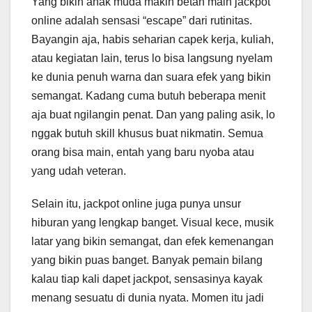
Yang bikin anak muda makin betah main jackpot
online adalah sensasi “escape” dari rutinitas.
Bayangin aja, habis seharian capek kerja, kuliah,
atau kegiatan lain, terus lo bisa langsung nyelam
ke dunia penuh warna dan suara efek yang bikin
semangat. Kadang cuma butuh beberapa menit
aja buat ngilangin penat. Dan yang paling asik, lo
nggak butuh skill khusus buat nikmatin. Semua
orang bisa main, entah yang baru nyoba atau
yang udah veteran.
Selain itu, jackpot online juga punya unsur
hiburan yang lengkap banget. Visual kece, musik
latar yang bikin semangat, dan efek kemenangan
yang bikin puas banget. Banyak pemain bilang
kalau tiap kali dapet jackpot, sensasinya kayak
menang sesuatu di dunia nyata. Momen itu jadi