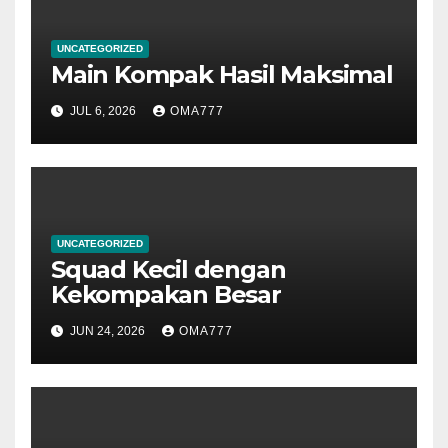
UNCATEGORIZED
Main Kompak Hasil Maksimal
JUL 6, 2026
OMA777
UNCATEGORIZED
Squad Kecil dengan
Kekompakan Besar
JUN 24, 2026
OMA777