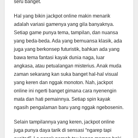
seru banget.
Hal yang bikin jackpot online makin menarik
adalah variasi gamenya yang gila banyaknya.
Setiap game punya tema, tampilan, dan nuansa
yang beda-beda. Ada yang bernuansa klasik, ada
juga yang berkonsep futuristik, bahkan ada yang
bawa tema fantasi kayak dunia naga, luar
angkasa, atau petualangan misterius. Anak muda
zaman sekarang kan suka banget hal-hal visual
yang keren dan nggak monoton. Nah, jackpot
online ini ngerti banget gimana cara nyenengin
mata dan hati pemainnya. Setiap spin kayak
ngasih pengalaman baru yang nggak ngebosenin.
Selain tampilannya yang keren, jackpot online
juga punya daya tarik di sensasi “ngarep tapi