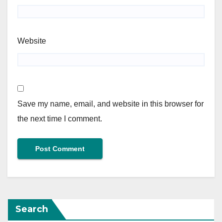
Website
Save my name, email, and website in this browser for
the next time I comment.
Search