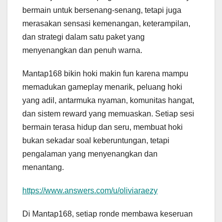
bermain untuk bersenang-senang, tetapi juga
merasakan sensasi kemenangan, keterampilan,
dan strategi dalam satu paket yang
menyenangkan dan penuh warna.
Mantap168 bikin hoki makin fun karena mampu
memadukan gameplay menarik, peluang hoki
yang adil, antarmuka nyaman, komunitas hangat,
dan sistem reward yang memuaskan. Setiap sesi
bermain terasa hidup dan seru, membuat hoki
bukan sekadar soal keberuntungan, tetapi
pengalaman yang menyenangkan dan
menantang.
https://www.answers.com/u/oliviaraezy
Di Mantap168, setiap ronde membawa keseruan