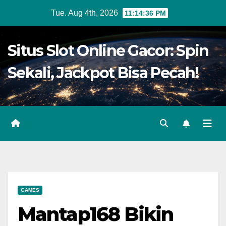
Skip
Tue. Aug 4th, 2026
11:14:37 PM
to
content
Situs Slot Online Gacor: Spin
Sekali, Jackpot Bisa Pecah!
GAMES
Mantap168 Bikin