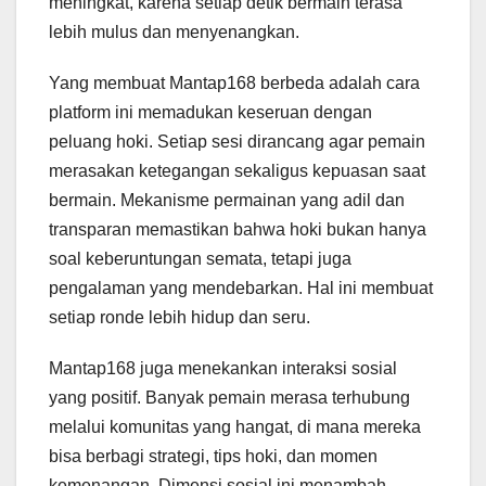
meningkat, karena setiap detik bermain terasa
lebih mulus dan menyenangkan.
Yang membuat Mantap168 berbeda adalah cara
platform ini memadukan keseruan dengan
peluang hoki. Setiap sesi dirancang agar pemain
merasakan ketegangan sekaligus kepuasan saat
bermain. Mekanisme permainan yang adil dan
transparan memastikan bahwa hoki bukan hanya
soal keberuntungan semata, tetapi juga
pengalaman yang mendebarkan. Hal ini membuat
setiap ronde lebih hidup dan seru.
Mantap168 juga menekankan interaksi sosial
yang positif. Banyak pemain merasa terhubung
melalui komunitas yang hangat, di mana mereka
bisa berbagi strategi, tips hoki, dan momen
kemenangan. Dimensi sosial ini menambah