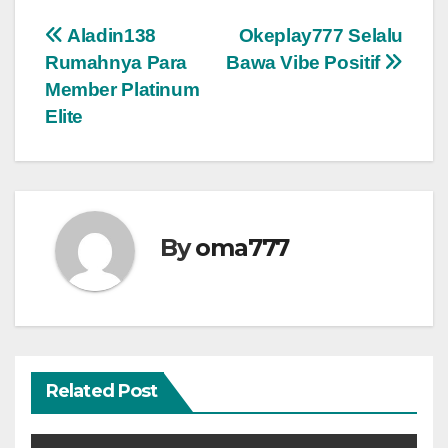
Post
Aladin138
Okeplay777 Selalu
Rumahnya Para
Bawa Vibe Positif
navigation
Member Platinum
Elite
By
oma777
Related Post