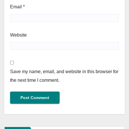
Email
*
Website
Save my name, email, and website in this browser for
the next time I comment.