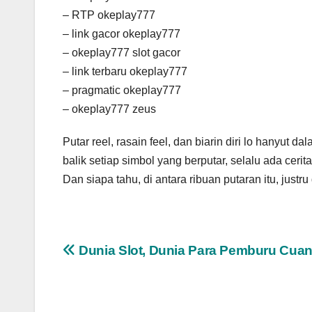
– RTP okeplay777
– link gacor okeplay777
– okeplay777 slot gacor
– link terbaru okeplay777
– pragmatic okeplay777
– okeplay777 zeus
Putar reel, rasain feel, dan biarin diri lo hanyut
balik setiap simbol yang berputar, selalu ada cerit
Dan siapa tahu, di antara ribuan putaran itu, justr
Post
Dunia Slot, Dunia Para Pemburu Cua
navigation