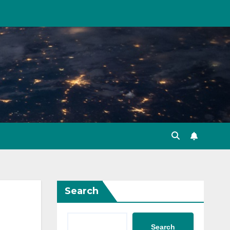
Search
Search