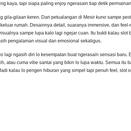
ling kaya, tapi siapa paling enjoy ngerasain tiap detik permaina
g gila-gilaan keren. Dari petualangan di Mesir kuno sampe pes
us keluar rumah. Desainnya detail, suaranya immersive, dan feel-
isualnya sampe lupa kalo lagi ngejar cuan. Itu bukti kalau slot
gasih pengalaman visual dan emosional sekaligus.
 lo lagi ngasih diri lo kesempatan buat ngerasain sensasi baru. 
ih, atau cuma vibe santai yang bikin lo lupa waktu. Semua itu 
Jadi kalau lo pengen hiburan yang simpel tapi penuh feel, slot o