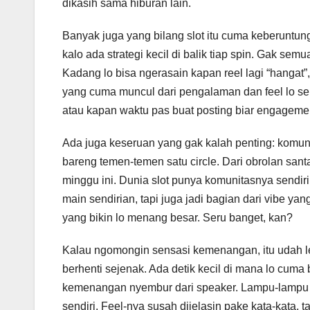
dikasih sama hiburan lain.
Banyak juga yang bilang slot itu cuma keberuntun
kalo ada strategi kecil di balik tiap spin. Gak sem
Kadang lo bisa ngerasain kapan reel lagi “hangat”, 
yang cuma muncul dari pengalaman dan feel lo s
atau kapan waktu pas buat posting biar engagement 
Ada juga keseruan yang gak kalah penting: komuni
bareng temen-temen satu circle. Dari obrolan san
minggu ini. Dunia slot punya komunitasnya sendir
main sendirian, tapi juga jadi bagian dari vibe ya
yang bikin lo menang besar. Seru banget, kan?
Kalau ngomongin sensasi kemenangan, itu udah lev
berhenti sejenak. Ada detik kecil di mana lo cuma 
kemenangan nyembur dari speaker. Lampu-lampu di
sendiri. Feel-nya susah dijelasin pake kata-kata,