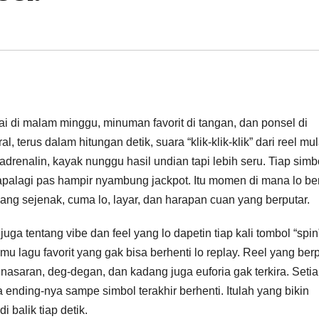
i di malam minggu, minuman favorit di tangan, dan ponsel di
 terus dalam hitungan detik, suara “klik-klik-klik” dari reel mul
renalin, kayak nunggu hasil undian tapi lebih seru. Tiap simb
r, apalagi pas hampir nyambung jackpot. Itu momen di mana lo be
lang sejenak, cuma lo, layar, dan harapan cuan yang berputar.
uga tentang vibe dan feel yang lo dapetin tiap kali tombol “spin
mu lagu favorit yang gak bisa berhenti lo replay. Reel yang ber
nasaran, deg-degan, dan kadang juga euforia gak terkira. Seti
 ending-nya sampe simbol terakhir berhenti. Itulah yang bikin
 balik tiap detik.