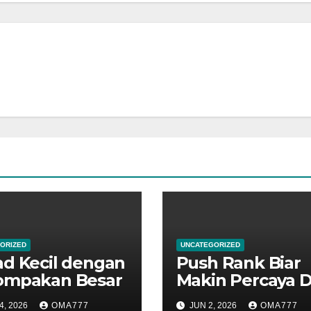
ORIZED
UNCATEGORIZED
d Kecil dengan
Push Rank Biar
ompakan Besar
Makin Percaya Di
4, 2026
OMA777
JUN 2, 2026
OMA777