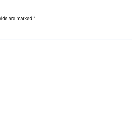
elds are marked
*