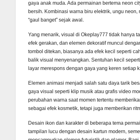
gaya anak muda. Ada permainan bertema neon city
bersih. Kombinasi warna biru elektrik, ungu neon
“gaul banget” sejak awal.
Yang menarik, visual di Okeplay777 tidak hanya tam
efek gerakan, dan elemen dekoratif muncul dengan 
tombol ditekan, biasanya ada efek kecil seperti
balik visual menyenangkan. Sentuhan kecil seperti
layar merespons dengan gaya yang keren setiap k
Elemen animasi menjadi salah satu daya tarik b
gaya visual seperti klip musik atau grafis video 
perubahan warna saat momen tertentu memberikan 
sebagai efek kosmetik, tetapi juga memberikan rit
Desain ikon dan karakter di beberapa tema permai
tampilan lucu dengan desain kartun modern, seme
mencampurkan elemen futuristik dan glamor. Bagi 