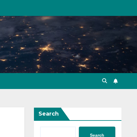
Search
Search