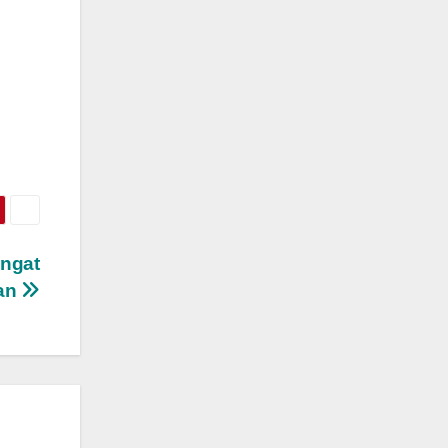
ngat
ian