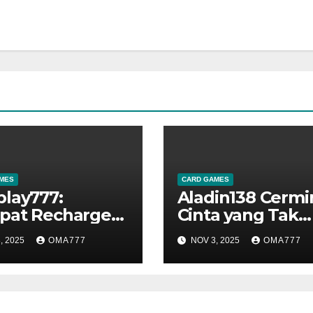
MES
CARD GAMES
lay777:
Aladin138 Cerm
pat Recharge
Cinta yang Tak
angat Harian
Pernah Pudar
, 2025
OMA777
NOV 3, 2025
OMA777