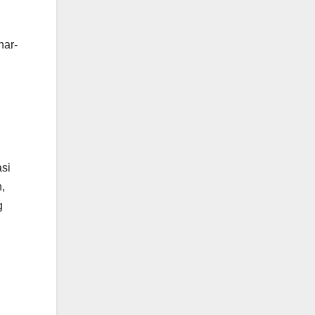
nar-
si
,
g