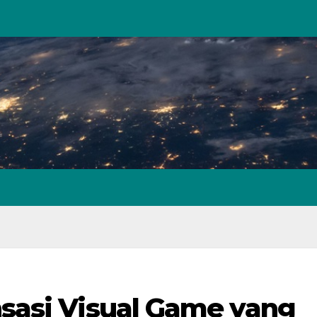
sasi Visual Game yang