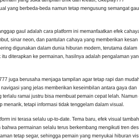
isual yang berbeda-beda namun tetap mengusung semangat gau
nggap gaul adalah cara platform ini memanfaatkan efek cahay
embut, sinar neon, dan pantulan cahaya yang memberikan kesan
 sering digunakan dalam dunia hiburan modern, terutama dalam
ek itu diterapkan ke permainan, hasilnya adalah pengalaman ya
777 juga berusaha menjaga tampilan agar tetap rapi dan muda
a navigasi yang jelas memberikan keseimbilan antara gaya dan
ng terlalu ramai justru bisa membuat pemain cepat lelah. Namun 
p menarik, tetapi informasi tidak tenggelam dalam visual.
orm ini terasa selalu up-to-date. Tema baru, efek visual tamba
n bahwa permainan selalu terus berkembang mengikuti tren des
alaman tetap segar, sehingga pemain yang menyukai hiburan vis