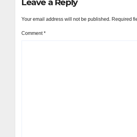
Leave a Reply
Your email address will not be published.
Required fi
Comment
*