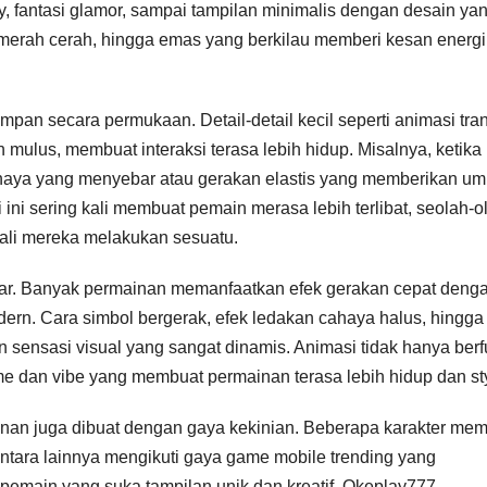
, fantasi glamor, sampai tampilan minimalis dengan desain ya
, merah cerah, hingga emas yang berkilau memberi kesan energ
pan secara permukaan. Detail-detail kecil seperti animasi tran
mulus, membuat interaksi terasa lebih hidup. Misalnya, ketika
 cahaya yang menyebar atau gerakan elastis yang memberikan u
 ini sering kali membuat pemain merasa lebih terlibat, seolah-o
ali mereka melakukan sesuatu.
esar. Banyak permainan memanfaatkan efek gerakan cepat deng
modern. Cara simbol bergerak, efek ledakan cahaya halus, hingga
sensasi visual yang sangat dinamis. Animasi tidak hanya berf
me dan vibe yang membuat permainan terasa lebih hidup dan sty
nan juga dibuat dengan gaya kekinian. Beberapa karakter memi
ntara lainnya mengikuti gaya game mobile trending yang
pemain yang suka tampilan unik dan kreatif, Okeplay777