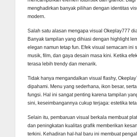
menghadirkan banyak pilihan dengan identitas v
modern.
Salah satu alasan mengapa visual Okeplay777 dia
Banyak tampilan yang dihiasi dengan highlight l
elegan namun tetap fun. Efek visual semacam ini
musik, film, dan gaya desain masa kini. Ketika ef
terasa lebih trendy dan menarik.
Tidak hanya mengandalkan visual flashy, Okeplay
dipahami. Menu yang sederhana, ikon besar, sert
fungsi. Hal ini sangat penting karena tampilan ya
sini, keseimbangannya cukup terjaga: estetika teta
Selain itu, pembaruan visual berkala membuat platf
dan peningkatan kualitas grafik memberikan kesa
terkini. Kehadiran hal-hal baru ini membuat peng