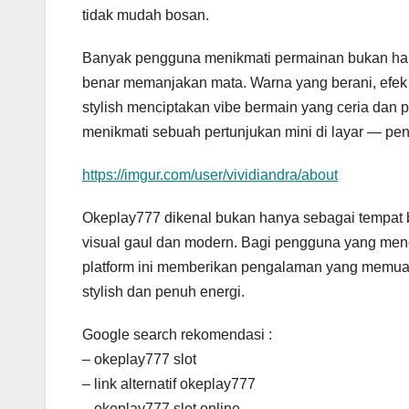
tidak mudah bosan.
Banyak pengguna menikmati permainan bukan hany
benar memanjakan mata. Warna yang berani, efek 
stylish menciptakan vibe bermain yang ceria dan 
menikmati sebuah pertunjukan mini di layar — pe
https://imgur.com/user/vividiandra/about
Okeplay777 dikenal bukan hanya sebagai tempat b
visual gaul dan modern. Bagi pengguna yang menc
platform ini memberikan pengalaman yang memuas
stylish dan penuh energi.
Google search rekomendasi :
– okeplay777 slot
– link alternatif okeplay777
– okeplay777 slot online