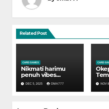
Related Post
CARD GAMES
CARD GA
Nikmati harimu
Okep
penuh vibes
Tem
Okeplay777
Sem
DEC 5, 2025
OMA777
NOV 8