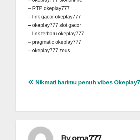
– RTP okeplay777
– link gacor okeplay777
– okeplay777 slot gacor
– link terbaru okeplay777
– pragmatic okeplay777
– okeplay777 zeus
Post
Nikmati harimu penuh vibes Okeplay
navigation
By
oma777