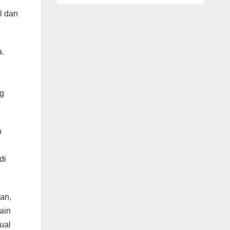
l dan
a.
ng
h
di
han,
ain
ual