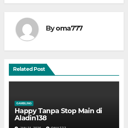
By
oma777
Related Post
GAMBLING
Happy Tanpa Stop Main di
Aladin138