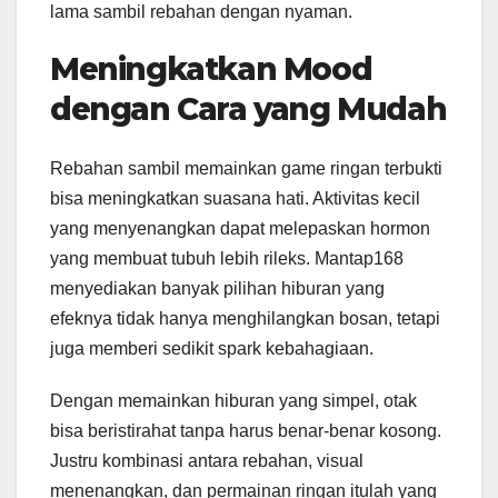
lama sambil rebahan dengan nyaman.
Meningkatkan Mood
dengan Cara yang Mudah
Rebahan sambil memainkan game ringan terbukti
bisa meningkatkan suasana hati. Aktivitas kecil
yang menyenangkan dapat melepaskan hormon
yang membuat tubuh lebih rileks. Mantap168
menyediakan banyak pilihan hiburan yang
efeknya tidak hanya menghilangkan bosan, tetapi
juga memberi sedikit spark kebahagiaan.
Dengan memainkan hiburan yang simpel, otak
bisa beristirahat tanpa harus benar-benar kosong.
Justru kombinasi antara rebahan, visual
menenangkan, dan permainan ringan itulah yang