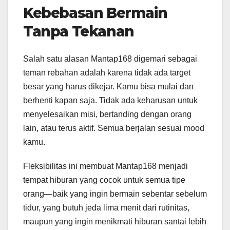
Kebebasan Bermain
Tanpa Tekanan
Salah satu alasan Mantap168 digemari sebagai
teman rebahan adalah karena tidak ada target
besar yang harus dikejar. Kamu bisa mulai dan
berhenti kapan saja. Tidak ada keharusan untuk
menyelesaikan misi, bertanding dengan orang
lain, atau terus aktif. Semua berjalan sesuai mood
kamu.
Fleksibilitas ini membuat Mantap168 menjadi
tempat hiburan yang cocok untuk semua tipe
orang—baik yang ingin bermain sebentar sebelum
tidur, yang butuh jeda lima menit dari rutinitas,
maupun yang ingin menikmati hiburan santai lebih