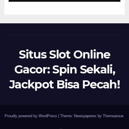
Situs Slot Online
Gacor: Spin Sekali,
Jackpot Bisa Pecah!
Proudly powered by WordPress
|
Theme: Newspaperex by
Themeansar
.