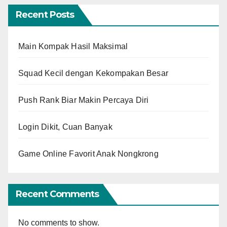
Recent Posts
Main Kompak Hasil Maksimal
Squad Kecil dengan Kekompakan Besar
Push Rank Biar Makin Percaya Diri
Login Dikit, Cuan Banyak
Game Online Favorit Anak Nongkrong
Recent Comments
No comments to show.