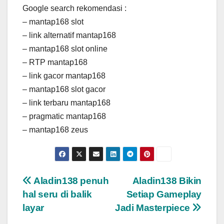
Google search rekomendasi :
– mantap168 slot
– link alternatif mantap168
– mantap168 slot online
– RTP mantap168
– link gacor mantap168
– mantap168 slot gacor
– link terbaru mantap168
– pragmatic mantap168
– mantap168 zeus
Post
Aladin138 penuh
Aladin138 Bikin
hal seru di balik
Setiap Gameplay
navigation
layar
Jadi Masterpiece