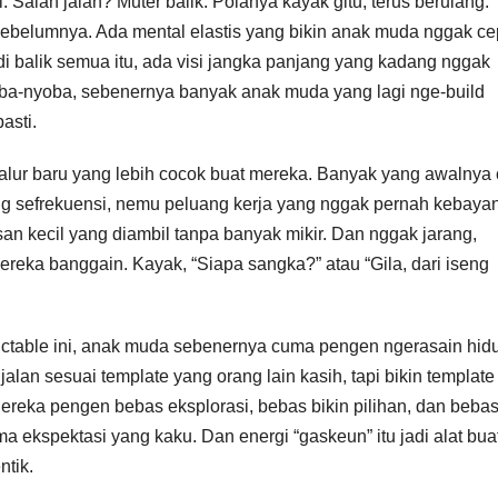
 Salah jalan? Muter balik. Polanya kayak gitu, terus berulang.
i sebelumnya. Ada mental elastis yang bikin anak muda nggak ce
i balik semua itu, ada visi jangka panjang yang kadang nggak
yoba-nyoba, sebenernya banyak anak muda yang lagi nge-build
asti.
 jalur baru yang lebih cocok buat mereka. Banyak yang awalnya
ng sefrekuensi, nemu peluang kerja yang nggak pernah kebaya
san kecil yang diambil tanpa banyak mikir. Dan nggak jarang,
reka banggain. Kayak, “Siapa sangka?” atau “Gila, dari iseng
ictable ini, anak muda sebenernya cuma pengen ngerasain hid
an sesuai template yang orang lain kasih, tapi bikin template
Mereka pengen bebas eksplorasi, bebas bikin pilihan, dan beba
ma ekspektasi yang kaku. Dan energi “gaskeun” itu jadi alat bua
ntik.