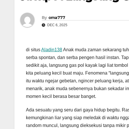
By
oma777
DEC 6, 2025
di situs
Aladin138
Anak muda zaman sekarang tuh 
serba spontan, dan serba pengen hasil instan. Ta
sedikit aja, langsung gas pol kayak lagi liat tomb
kita peluang kecil buat maju. Fenomena “langsung 
itu waktu ngejar gebetan, ngincer peluang kerja, a
menarik, anak muda sebenernya bukan sekadar impul
momen kecil berasa besar banget.
Ada sesuatu yang seru dari gaya hidup begitu. Ra
kemungkinan liar yang siap meledak di waktu nggak
random muncul, langsung dieksekusi tanpa mikir pa