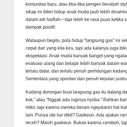
komunitas baru, atau tiba-tiba pengen berubah styl
sikap ini bikin hidup anak muda jauh lebih dinam
dalam arti harfiah—tapi lebih ke rasa puas ketika
dampak positif.
Walaupun begitu, pola hidup “langsung gas” ini se
cepat dari yang kita kira, tapi ada kalanya juga 
ekspektasi. Anak muda banyak banget yang ngala
evaluasi ulang dan belajar lebih banyak dalam waktu
terlalu datar, dan terlalu penuh perhitungan kada
Sementara yang spontan dan penuh kejutan justru 
Kadang dorongan buat langsung gas itu datang dari
kok,” atau “Nggak ada ruginya nyoba.” Bahkan ba
mikir, tapi karena mereka berani ngejalanin hal-ha
lain. Punya ide liar dikit? Gaskeun. Ada ajakan r
receh? Masih gaskeun. Bukan karena ceroboh, tapi