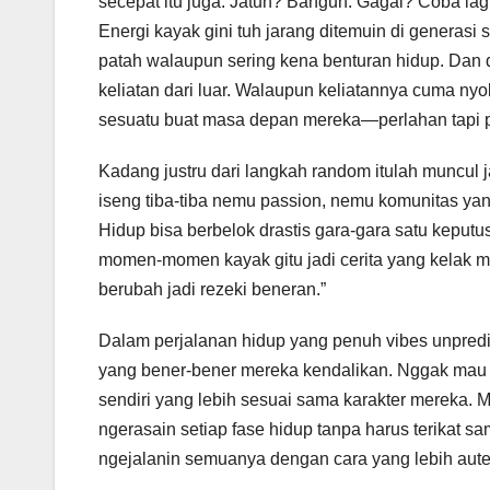
secepat itu juga. Jatuh? Bangun. Gagal? Coba lagi.
Energi kayak gini tuh jarang ditemuin di generas
patah walaupun sering kena benturan hidup. Dan d
keliatan dari luar. Walaupun keliatannya cuma n
sesuatu buat masa depan mereka—perlahan tapi p
Kadang justru dari langkah random itulah muncul
iseng tiba-tiba nemu passion, nemu komunitas ya
Hidup bisa berbelok drastis gara-gara satu keputu
momen-momen kayak gitu jadi cerita yang kelak me
berubah jadi rezeki beneran.”
Dalam perjalanan hidup yang penuh vibes unpred
yang bener-bener mereka kendalikan. Nggak mau jal
sendiri yang lebih sesuai sama karakter mereka. 
ngerasain setiap fase hidup tanpa harus terikat sa
ngejalanin semuanya dengan cara yang lebih aute