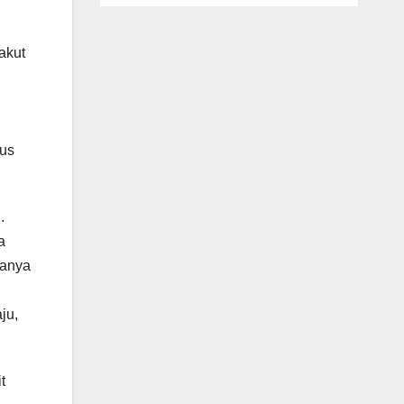
takut
rus
.
a
uanya
ju,
t