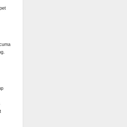
pet
 cuma
ng.
up
s
t